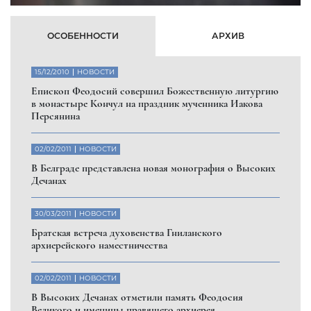
ОСОБЕННОСТИ
АРХИВ
15/12/2010
НОВОСТИ
Eпископ Феодосий совершил Божественную литургию
в монастыре Кончул на праздник мученника Иакова
Персянина
02/02/2011
НОВОСТИ
В Белграде представлена новая монография о Высоких
Дечанах
30/03/2011
НОВОСТИ
Братская встреча духовенства Гниланского
архиерейского наместничества
02/02/2011
НОВОСТИ
В Высоких Дечанах отметили память Феодосия
Великого и именины правящего архиерея