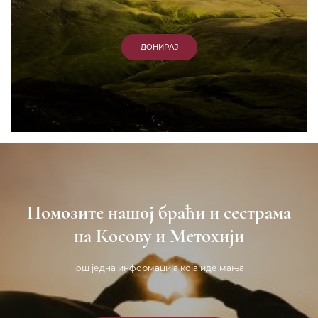
ДОНИРАЈ
Помозите нашој браћи и сестрама
на Косову и Метохији
још једна информација која иде мања