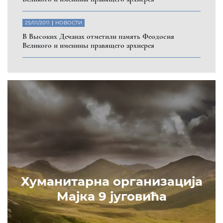
25/01/2011
НОВОСТИ
В Высоких Дечанах отметили память Феодосия
Великого и именины правящего архиерея
Хуманитарна организација
Мајка 9 југовића