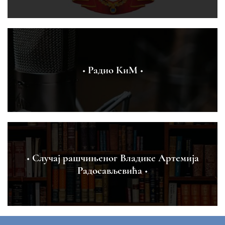
◆ Радио КиМ ◆
◆ Случај рашчињеног Владике Артемија
Радосављевића ◆