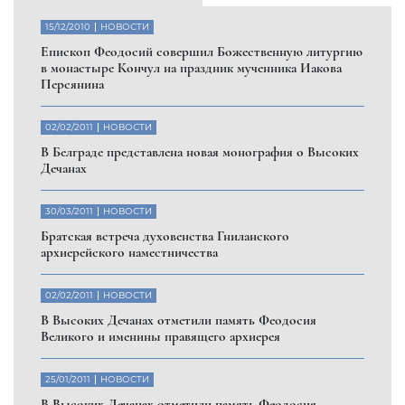
15/12/2010
НОВОСТИ
Eпископ Феодосий совершил Божественную литургию
в монастыре Кончул на праздник мученника Иакова
Персянина
02/02/2011
НОВОСТИ
В Белграде представлена новая монография о Высоких
Дечанах
30/03/2011
НОВОСТИ
Братская встреча духовенства Гниланского
архиерейского наместничества
02/02/2011
НОВОСТИ
В Высоких Дечанах отметили память Феодосия
Великого и именины правящего архиерея
25/01/2011
НОВОСТИ
В Высоких Дечанах отметили память Феодосия