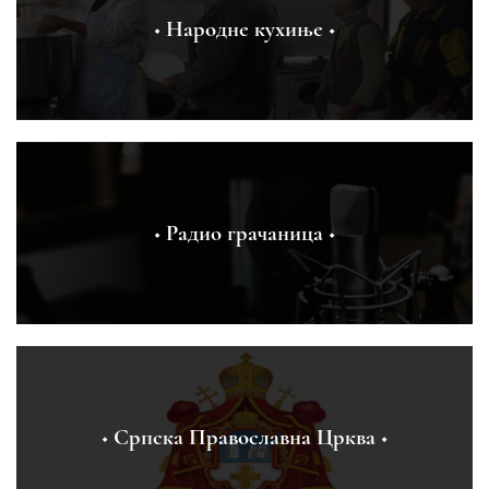
◆ Народне кухиње ◆
◆ Радио грачаница ◆
◆ Српска Православна Црква ◆