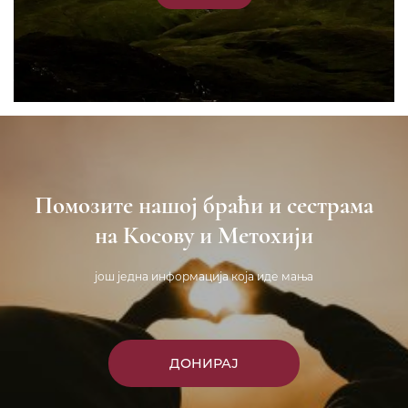
Помозите нашој браћи и сестрама
на Косову и Метохији
још једна информација која иде мања
ДОНИРАЈ