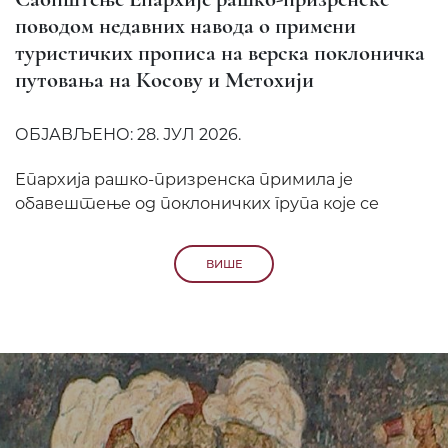
поводом недавних навода о примени
туристичких прописа на верска поклоничка
путовања на Косову и Метохији
ОБЈАВЉЕНО: 28. ЈУЛ 2026.
Епархија рашко-призренска примила је
обавештење од поклоничких група које се
ВИШЕ