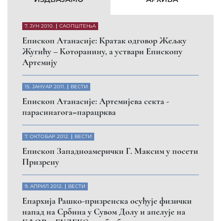
грађане
26. МАРТ 2010.
ВЕСТИ
Eпископ Атанасије: Обавештење о манастиру
Светих Архангела код Призрена