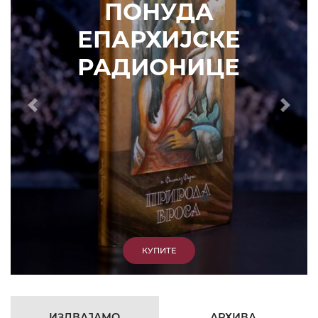
РАДИОНИЦЕ
7. ЈУН 2010.
САОПШТЕЊА
КУПИТЕ
Eпископ Атанасије: Кратак одговор Жељку
Жугићу – Которанину, а уствари Епископу
Артемију
15. ЈАНУАР 2011.
ВЕСТИ
Eпископ Атанасије: Артемијева секта -
парасинагога=парацрква
7. ОКТОБАР 2012.
ВЕСТИ
Eпископ Западноамерички Г. Максим у посети
Призрену
9. АПРИЛ 2012.
ВЕСТИ
Eпархија Рашко-призренска осуђује физички
напад на Србина у Сувом Долу и апелује на
КФОР и ЕУЛЕКС да обезбеде сигурност за све