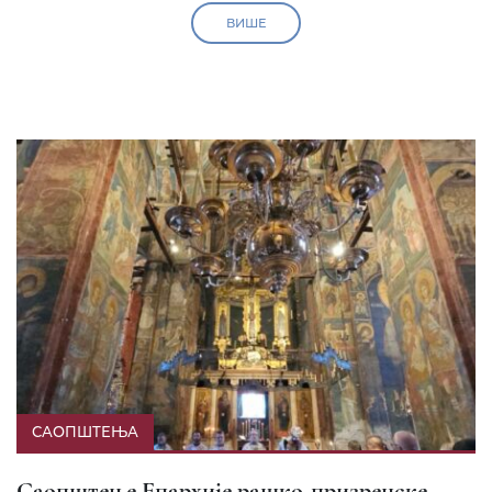
ВИШЕ
САОПШТЕЊА
Саопштење Епархије рашко-призренске