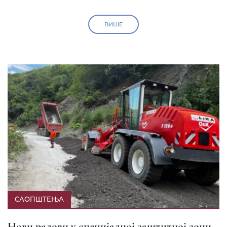
ВИШЕ
САОПШТЕЊА
Нови радови у специјалној заштитној зони