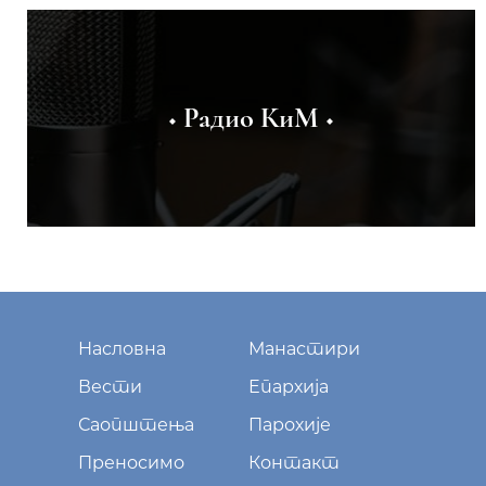
◆ Радио КиМ ◆
Насловна
Манастири
Вести
Епархија
Саопштења
Парохије
Преносимо
Контакт