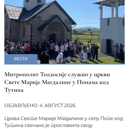
ВЕСТИ
Митрополит Теодосије служио у цркви
Свете Марије Магдалине у Попама код
Тутина
ОБЈАВЉЕНО: 4. АВГУСТ 2026.
Црква Свете Марије Магдалине у селу Попе код
Тутина свечано је прославила своју