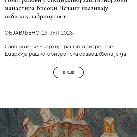
манастира Високи Дечани изазивају
озбиљну забринутост
ОБЈАВЉЕНО: 29. ЈУЛ 2026.
Саопштење Епархије рашко-призренске
Епархија рашко-призренска обавештена је да
ВИШЕ