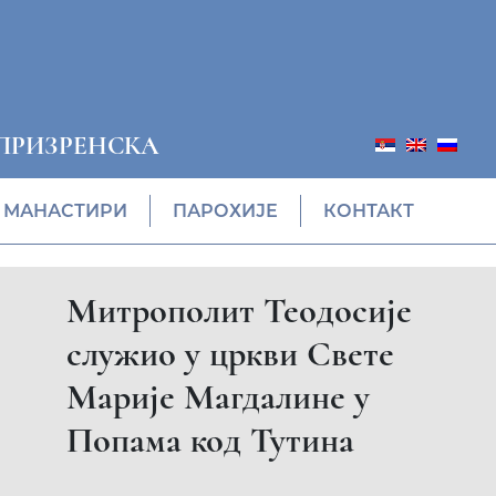
ПРИЗРЕНСКА
МАНАСТИРИ
ПАРОХИЈЕ
КОНТАКТ
Прослављен празник
Светог пророка Илије и
век постојања храма у
Церници