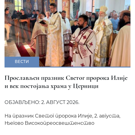
ВЕСТИ
Прослављен празник Светог пророка Илије
и век постојања храма у Церници
ОБЈАВЉЕНО: 2. АВГУСТ 2026.
На празник Светог пророка Илије, 2. августа,
Његово Високопреосвештенство