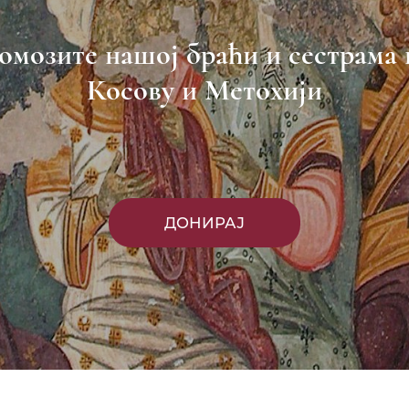
омозите нашој браћи и сестрама 
Косову и Метохији
ДОНИРАЈ