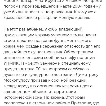
Небольшой храм датируется XIV веком. Во время
погрома, произошедшего в марте 2004 года ему
уже были нанесены повреждения. К тому же с
храма несколько раз крали медную кровлю.
На этот раз албанец, якобы владеющий
примыкающим к храму участком земли, начав
строительство, подкопал фундамент самого
храма, чем создана серьезная опасность для его
дальнейшего существования. Об очередном
инциденте епархия сообщила шефу полиции
УНМИК Ламберту Заниеру и специальному
представителю ЕС по вопросам сербского
духовного и культурного достояния Димитрису
Мосхопулосу призвав к срочной реакции
международных органов, так как речь идет о
защищенном объекте и территории
исторической зоны Призрена. Этот храм
расположен в старинном районе Призрена, где