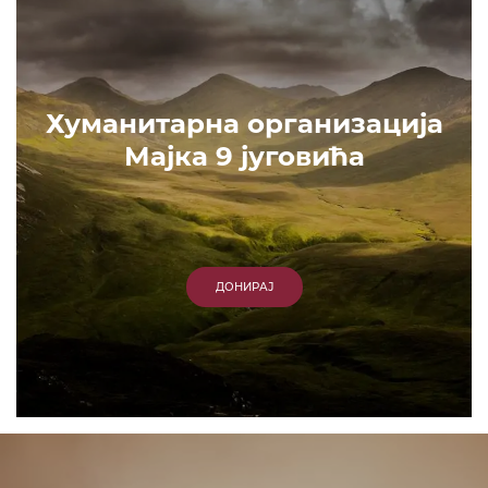
Хуманитарна организација
Мајка 9 југовића
ДОНИРАЈ