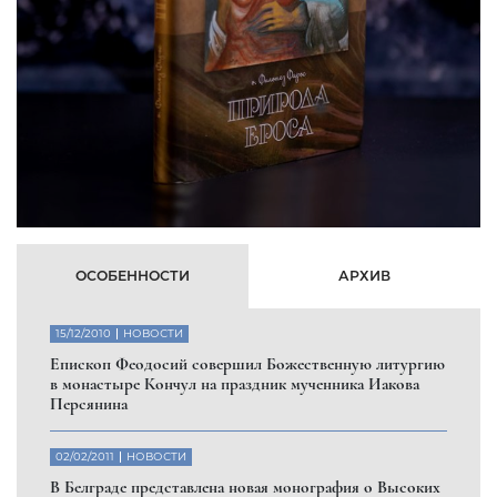
ОСОБЕННОСТИ
АРХИВ
15/12/2010
НОВОСТИ
Eпископ Феодосий совершил Божественную литургию
в монастыре Кончул на праздник мученника Иакова
Персянина
02/02/2011
НОВОСТИ
В Белграде представлена новая монография о Высоких