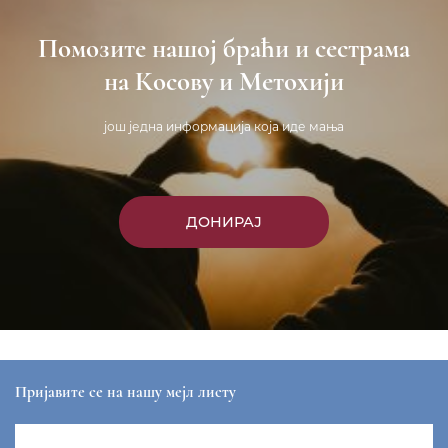
Помозите нашој браћи и сестрама
на Косову и Метохији
још једна информација која иде мања
ДОНИРАЈ
Пријавите се на нашу мејл листу