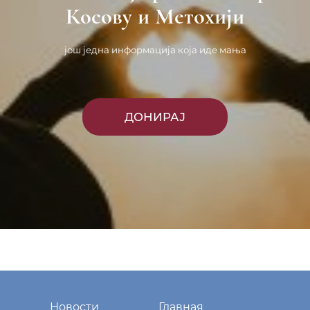
Косову и Метохији
још једна информација која иде мања
ДОНИРАЈ
Новости
Главная