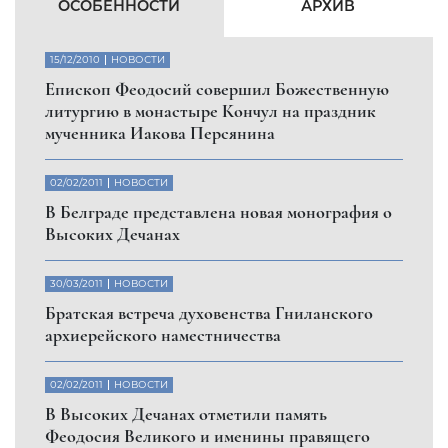
ОСОБЕННОСТИ
АРХИВ
15/12/2010
НОВОСТИ
Eпископ Феодосий совершил Божественную
литургию в монастыре Кончул на праздник
мученника Иакова Персянина
02/02/2011
НОВОСТИ
В Белграде представлена новая монография о
Высоких Дечанах
30/03/2011
НОВОСТИ
Братская встреча духовенства Гниланского
архиерейского наместничества
02/02/2011
НОВОСТИ
В Высоких Дечанах отметили память
Феодосия Великого и именины правящего