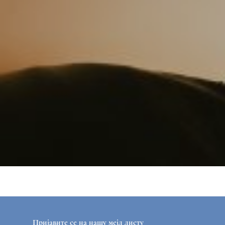
Пријавите се на нашу мејл листу