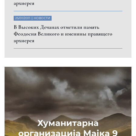
архиерея
25/01/2011
НОВОСТИ
В Высоких Дечанах отметили память
Феодосия Великого и именины правящего
архиерея
Хуманитарна
организација Мајка 9