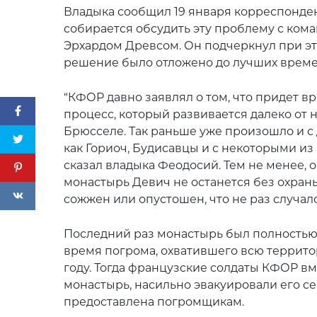
Владыка сообщил 19 января корреспондент
собирается обсудить эту проблему с ко
Эрхардом Древсом. Он подчеркнул при этом
решение было отложено до лучших време
“КФОР давно заявлял о том, что придет вр
процесс, который развивается далеко от
Брюсселе. Так раньше уже произошло и с
как Гориоч, Будисавцы и с некоторыми из 
сказал владыка Феодосий. Тем не менее, о
монастырь Девич не останется без охраны
сожжен или опустошен, что не раз случало
Последний раз монастырь был полностью
время погрома, охватившего всю террито
году. Тогда французские солдаты КФОР вм
монастырь, насильно эвакуировали его се
предоставлена погромщикам.