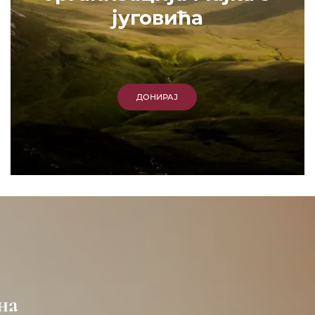
југовића
ДОНИРАЈ
на