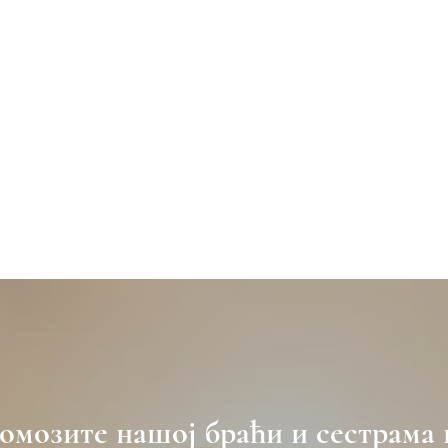
омозите нашој браћи и сестрама 