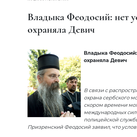
Владыка Феодосий: нет 
охраняла Девич
Владыка Феодосий:
охраняла Девич
В связи с распрост
охрана сербского м
скором времени мо
международных сил
полицейской службы
Призренский Феодосий заявил, что услови