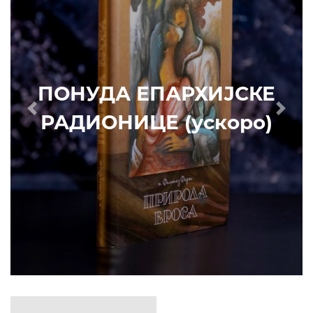
Е
Prethodni
Slede
)