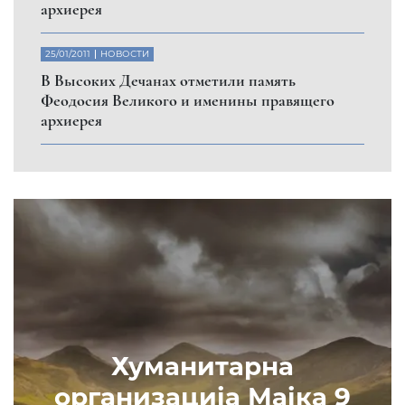
архиерея
25/01/2011
НОВОСТИ
В Высоких Дечанах отметили память
Феодосия Великого и именины правящего
архиерея
Хуманитарна
организација Мајка 9