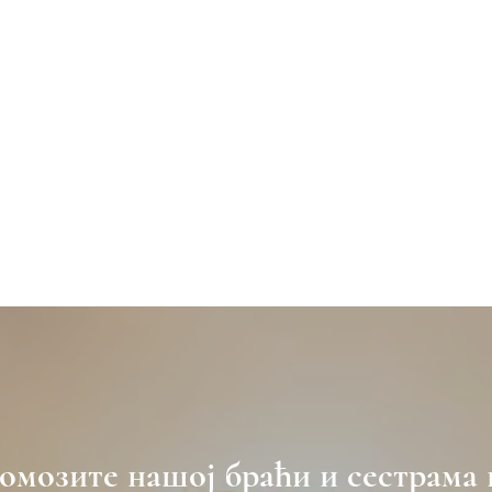
омозите нашој браћи и сестрама 