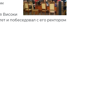
ом
я Високи
ет и побеседовал с его ректором