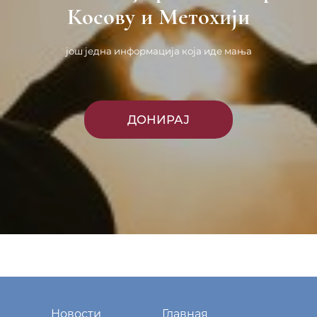
Косову и Метохији
још једна информација која иде мања
ДОНИРАЈ
Новости
Главная