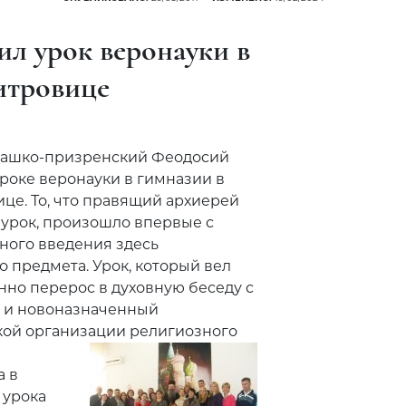
л урок веронауки в
итровице
 Рашко-призренский Феодосий
уроке веронауки в гимназии в
це. То, что правящий архиерей
урок, произошло впервые с
ного введения здесь
о предмета. Урок, который вел
но перерос в духовную беседу с
л и новоназначенный
кой организации религиозного
а в
 урока