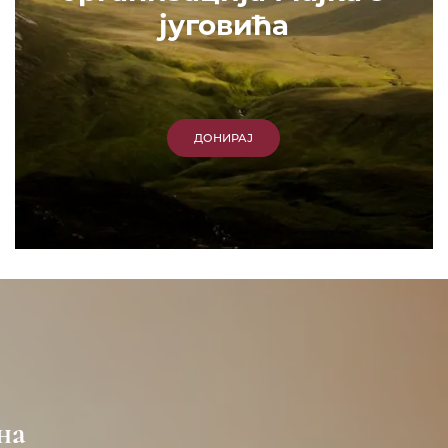
југовића
ДОНИРАЈ
на