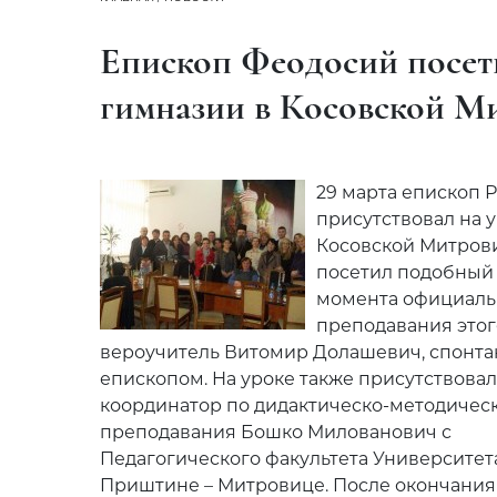
Епископ Феодосий посети
гимназии в Косовской М
29 марта епископ
присутствовал на 
Косовской Митрови
посетил подобный 
момента официаль
преподавания этог
вероучитель Витомир Долашевич, спонтан
епископом. На уроке также присутствова
координатор по дидактическо-методичес
преподавания Бошко
Милованович с
Педагогического факультета Университет
Приштине – Митровице. После окончания