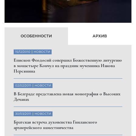
ОСОБЕННОСТИ
АРХИВ
15/12/2010
НОВОСТИ
Eпископ Феодосий совершил Божественную литургию
в монастыре Кончул на праздник мученника Иакова
Персянина
02/02/2011
НОВОСТИ
В Белграде представлена новая монография о Высоких
Дечанах
30/03/2011
НОВОСТИ
Братская встреча духовенства Гниланского
архиерейского наместничества