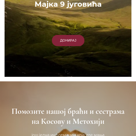
Мајка 9 југовића
ДОНИРАЈ
Помозите нашој браћи и сестрама
на Косову и Метохији
још једна информација која иде мања