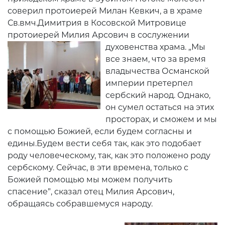
соверил протоиерей Милан Кевкич, а в храме
Св.вмч.Димитрия в Косовской Митровице
протоиерей Милия Арсович в сослужении
духовенства храма. „Мы
все знаем, что за время
владычества Османской
империи претерпел
сербский народ. Однако,
он сумел остаться на этих
просторах, и сможем и мы
с помощью Божией, если будем согласны и
едины.Будем вести себя так, как это подобает
роду человеческому, так, как это положено роду
сербскому. Сейчас, в эти времена, только с
Божией помощью мы можем получить
спасение”, сказал отец Милия Арсович,
обращаясь собравшемуся народу.