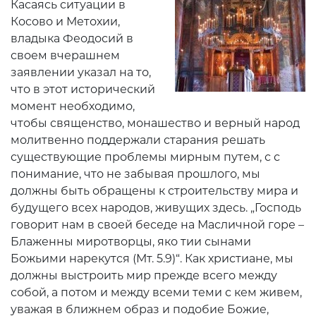
Касаясь ситуации в
Косово и Метохии,
владыка Феодосий в
своем вчерашнем
заявлении указал на то,
что в этот исторический
момент необходимо,
чтобы священство, монашество и верный народ
молитвенно поддержали старания решать
существующие проблемы мирным путем, с с
понимание, что не забывая прошлого, мы
должны быть обращены к строительству мира и
будущего всех народов, живущих здесь. „Господь
говорит нам в своей беседе на Масличной горе –
Блаженны миротворцы, яко тии сынами
Божьими нарекутся (Мт. 5.9)“. Как христиане, мы
должны выстроить мир прежде всего между
собой, а потом и между всеми теми с кем живем,
уважая в ближнем образ и подобие Божие,