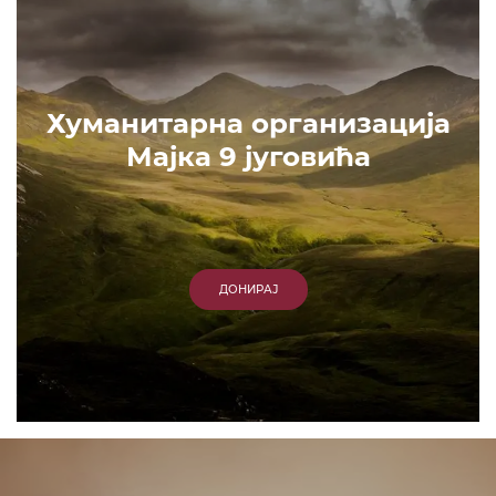
Хуманитарна организација
Мајка 9 југовића
ДОНИРАЈ