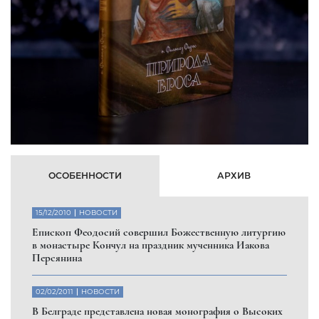
ОСОБЕННОСТИ
АРХИВ
15/12/2010
НОВОСТИ
Eпископ Феодосий совершил Божественную литургию
в монастыре Кончул на праздник мученника Иакова
Персянина
02/02/2011
НОВОСТИ
В Белграде представлена новая монография о Высоких