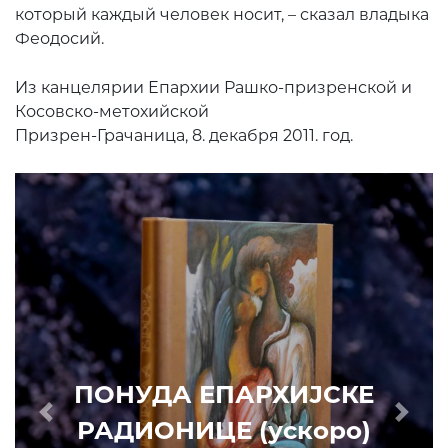
который каждый человек носит, – сказал владыка
Феодосий.
Из канцелярии Епархии Рашко-призренской и
Косовско-метохийской
Призрен-Грачаница, 8. декабря 2011. год.
ПОНУДА ЕПАРХИЈСКЕ
РАДИОНИЦЕ (ускоро)
Prethodni
Slede