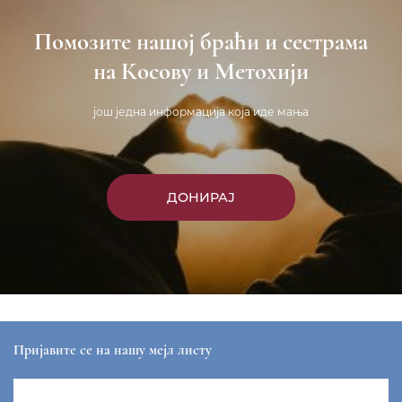
Помозите нашој браћи и сестрама
на Косову и Метохији
још једна информација која иде мања
ДОНИРАЈ
Пријавите се на нашу мејл листу