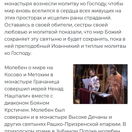
монастыря вознесли молитву ко Господу, чтобы
мир вновь вселился в сердца всех живущих на
этих просторах и исцелин раны страданий.
Оставаясь в своей обители, сестры своей
любовью и молитвой показали, что мир Божий
сохраняет эту святыню и будет сохранять, пока в
ней преподобный Иоанникий и ткплые молитвы
ко Господу.
Молебен о мире на
Косово и Метохии в
монастыре Грачаница
совершил иерей Ненад
Нашпалич вместе с
диаконом Бояном
Крстичем. Молебен был
совершен и в монастыре Высоке Дечаны и
других святынях Рашко-Призренской епархии. В
приходском храме в Зубином Потоке молебен