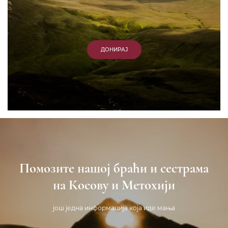
ДОНИРАЈ
Пријавите се на нашу мејл листу
Пријави се
Новости
Главная
Сообщения
Епархия