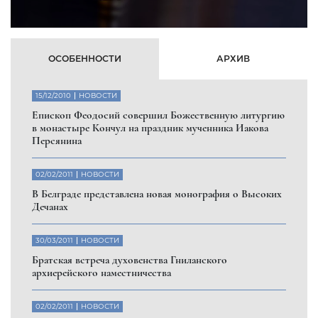
В Высоких Дечанах отметили память Феодосия
Великого и именины правящего архиерея
25/01/2011
НОВОСТИ
В Высоких Дечанах отметили память Феодосия
Великого и именины правящего архиерея
Хуманитарна организација
Мајка 9 југовића