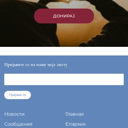
Мониторинг
Парохије
Монастыри
Контакты
РАШКО-ПРИЗРЕНСКАЯ И КОСОВСКО-МЕТОХИЙСКАЯ
ЕПАРХИЯ
sekretar@eparhija-prizren.com
Манастир Грачаница, 38 205 Грачаница
+381/38 65 510