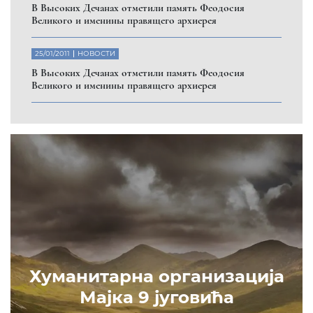
ДОНИРАЈ
Помозите нашој браћи и сестрама
на Косову и Метохији
још једна информација која иде мања