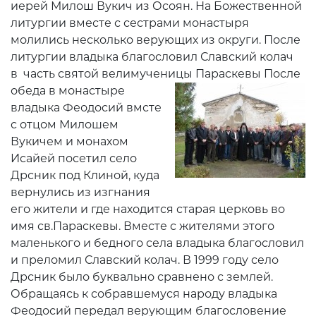
иерей Милош Вукич из Осоян. На Божественной
литургии вместе с сестрами монастыря
молились несколько верующих из округи. После
литургии владыка благословил Славский колач
в часть святой велимученицы Параскевы
После
обеда в монастыре
владыка Феодосий вмсте
с отцом Милошем
Вукичем и монахом
Исайей посетил село
Дрсник под Клиной, куда
вернулись из изгнания
его жители и где находится старая церковь во
имя св.Параскевы. Вместе с жителями этого
маленького и бедного села владыка благословил
и преломил Славский колач. В 1999 году село
Дрсник было буквально сравнено с землей.
Обращаясь к собравшемуся народу владыка
Феодосий передал верующим благословение