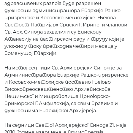
здравствених разлога буде разрешен
дужности администратора Епархије Рашко-
призренске и Косовско-метохијске. Његова
Светост Патријарх Српски Г. Иринеј и чланови
Св. Арх. Синода захвалили су Епископу
Атанасију на пастирском раду и труду који је
уложио у току претходна четири месеца у
поменутој Епархији.
На истој седници Св. Архијерејски Синод је за
Адмнинистратора Епархије Рашко-призренске
и Косовско-метохијске поставио Његово
Високопреосвештенство Архиепископа
Цетињског и Митрополита Црногорско-
приморског Г. Амфилохија, са свим правима и
дужностима Епархијског Архијереја.
На седници Светог Архијерејског Синода 21. маја
2010. године извршена је примопредаја