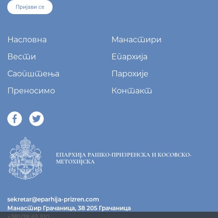
Пријави се
Насловна
Манастири
Вести
Епархија
Саопштења
Парохије
Преносимо
Контакт
ЕПАРХИЈА РАШКО-ПРИЗРЕНСКА И КОСОВСКО-
МЕТОХИЈСКА
sekretar@eparhija-prizren.com
Манастир Грачаница, 38 205 Грачаница
+381/38 65 510