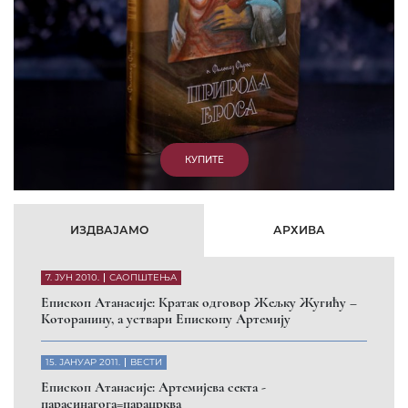
КУПИТЕ
ИЗДВАЈАМО
АРХИВА
7. ЈУН 2010.
САОПШТЕЊА
Eпископ Атанасије: Кратак одговор Жељку Жугићу –
Которанину, а уствари Епископу Артемију
15. ЈАНУАР 2011.
ВЕСТИ
Eпископ Атанасије: Артемијева секта -
парасинагога=парацрква