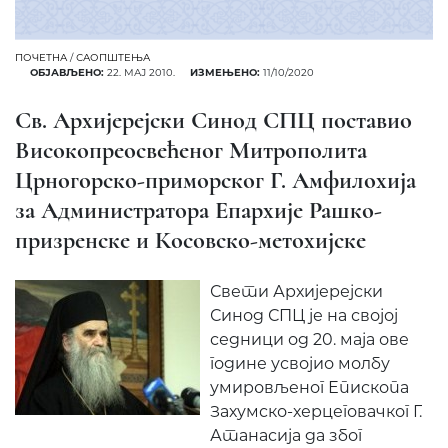
ПОЧЕТНА
/
САОПШТЕЊА
ОБЈАВЉЕНО:
22. МАЈ 2010.
ИЗМЕЊЕНО:
11/10/2020
Св. Архијерејски Синод СПЦ поставио
Високопреосвећеног Митрополита
Црногорско-приморског Г. Амфилохија
за Администратора Епархије Рашко-
призренске и Косовско-метохијске
Свети Архијерејски
Синод СПЦ је на својој
седници од 20. маја ове
године усвојио молбу
умировљеног Епископа
Захумско-херцеговачког Г.
Атанасија да због