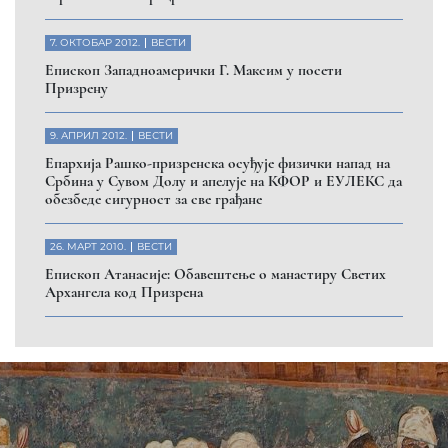
7. ОКТОБАР 2012.
ВЕСТИ
Eпископ Западноамерички Г. Максим у посети
Призрену
9. АПРИЛ 2012.
ВЕСТИ
Eпархија Рашко-призренска осуђује физички напад на
Србина у Сувом Долу и апелује на КФОР и ЕУЛЕКС да
обезбеде сигурност за све грађане
26. МАРТ 2010.
ВЕСТИ
Eпископ Атанасије: Обавештење о манастиру Светих
Архангела код Призрена