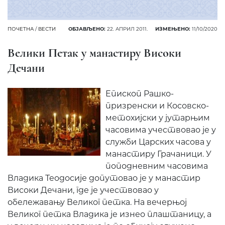
ПОЧЕТНА
/
ВЕСТИ
ОБЈАВЉЕНО:
22. АПРИЛ 2011.
ИЗМЕЊЕНО:
11/10/2020
Велики Петак у манастиру Високи
Дечани
Епископ Рашко-
призренски и Косовско-
метохијски у јутарњим
часовима учествовао је у
служби Царских часова у
манастиру Грачаници. У
поподневним часовима
Владика Теодосије допутовао је у манастир
Високи Дечани, где је учествовао у
обележавању Великог петка. На вечерњој
Великог петка Владика је изнео плаштаницу, а