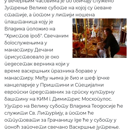
у вечерњим часовима је по обичају служено
Јутрење Велике суботе на којој су певане
статије, а потом у литији ношена
плаштаница коју је
Владика положио на
"Христов гроб". Свечаним
богослужењима у
манастиру Дечани
присуствовало је око
педесетак верника који у
време васкршњих празника бораве у
манастиру. Међу њима је био и шеф грчке
канцеларије у Приштини и Специјални
европски представник за српску културну
баштину на КИМ г. Димитрис Мосхопулос.
Ујутро на Велику суботу Владика Теодосије ће
служити Св. Литургију, а потом ће
отпутовати за Грачаницу где ће у суботу у
поноћ започети свечано Васкршње јутрење.