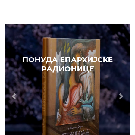
Prethodni
Slede
ПОНУДА ЕПАРХИЈСКЕ
РАДИОНИЦЕ
ИЗДВАЈАМО
АРХИВА
КУПИТЕ
7. ЈУН 2010.
САОПШТЕЊА
Eпископ Атанасије: Кратак одговор Жељку Жугићу –
Которанину, а уствари Епископу Артемију
15. ЈАНУАР 2011.
ВЕСТИ
Eпископ Атанасије: Артемијева секта -
парасинагога=парацрква
7. ОКТОБАР 2012.
ВЕСТИ
Eпископ Западноамерички Г. Максим у посети
Призрену