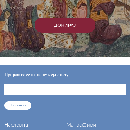
Вести
Епархија
Саопштења
Парохије
Преносимо
Контакт
ЕПАРХИЈА РАШКО-ПРИЗРЕНСКА И КОСОВСКО-
МЕТОХИЈСКА
sekretar@eparhija-prizren.com
Манастир Грачаница, 38 205 Грачаница
+381/38 65 510