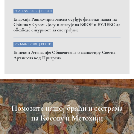
ДОНИРАЈ
Пријавите се на нашу мејл листу
Пријави се
Насловна
Манастири