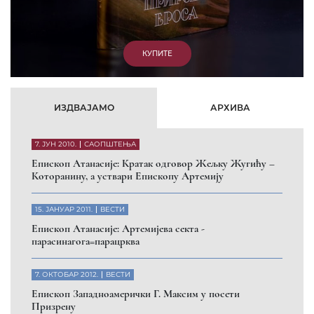
9. АПРИЛ 2012.
ВЕСТИ
Eпархија Рашко-призренска осуђује физички напад на
Србина у Сувом Долу и апелује на КФОР и ЕУЛЕКС да
обезбеде сигурност за све грађане
26. МАРТ 2010.
ВЕСТИ
Eпископ Атанасије: Обавештење о манастиру Светих
Архангела код Призрена
Помозите нашој браћи и сестрама
на Косову и Метохији