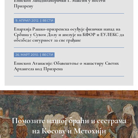
Eпископ Западноамерички Г. Максим у посети
Призрену
9. АПРИЛ 2012.
ВЕСТИ
Eпархија Рашко-призренска осуђује физички напад на
Србина у Сувом Долу и апелује на КФОР и ЕУЛЕКС да
обезбеде сигурност за све грађане
26. МАРТ 2010.
ВЕСТИ
Eпископ Атанасије: Обавештење о манастиру Светих
Архангела код Призрена
Помозите нашој браћи и сестрама
на Косову и Метохији