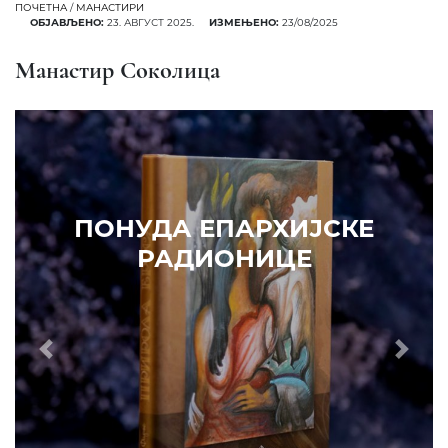
ПОЧЕТНА
/
МАНАСТИРИ
ОБЈАВЉЕНО:
23. АВГУСТ 2025.
ИЗМЕЊЕНО:
23/08/2025
Манастир Соколица
ПОНУДА ЕПАРХИЈСКЕ
РАДИОНИЦЕ
Prethodni
Slede