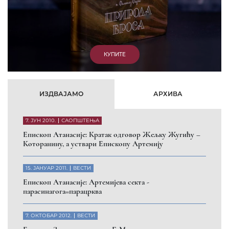
КУПИТЕ
ИЗДВАЈАМО
АРХИВА
7. ЈУН 2010.
САОПШТЕЊА
Eпископ Атанасије: Кратак одговор Жељку Жугићу –
Которанину, а уствари Епископу Артемију
15. ЈАНУАР 2011.
ВЕСТИ
Eпископ Атанасије: Артемијева секта -
парасинагога=парацрква
7. ОКТОБАР 2012.
ВЕСТИ