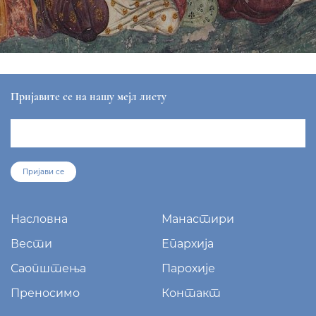
Пријавите се на нашу мејл листу
Пријави се
Насловна
Манастири
Вести
Епархија
Саопштења
Парохије
Преносимо
Контакт