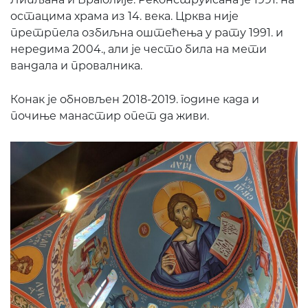
остацима храма из 14. века. Црква није
претрпела озбиљна оштећења у рату 1991. и
нередима 2004., али је често била на мети
вандала и провалника.
Конак је обновљен 2018-2019. године када и
почиње манастир опет да живи.