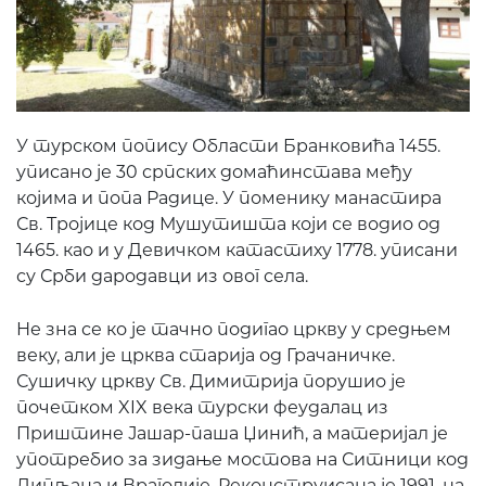
У турском попису Области Бранковића 1455.
уписано је 30 српских домаћинстава међу
којима и попа Радице. У поменику манастира
Св. Тројице код Мушутишта који се водио од
1465. као и у Девичком катастиху 1778. уписани
су Срби дародавци из овог села.
Не зна се ко је тачно подигао цркву у средњем
веку, али је црква старија од Грачаничке.
Сушичку цркву Св. Димитрија порушио је
почетком XIX века турски феудалац из
Приштине Јашар-паша Џинић, а материјал је
употребио за зидање мостова на Ситници код
Липљана и Враголије. Реконструисана је 1991. на