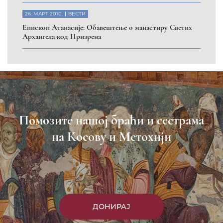
26. МАРТ 2010.
ВЕСТИ
Eпископ Атанасије: Обавештење о манастиру Светих
Архангела код Призрена
Помозите нашој браћи и сестрама
на Косову и Метохији
ДОНИРАЈ