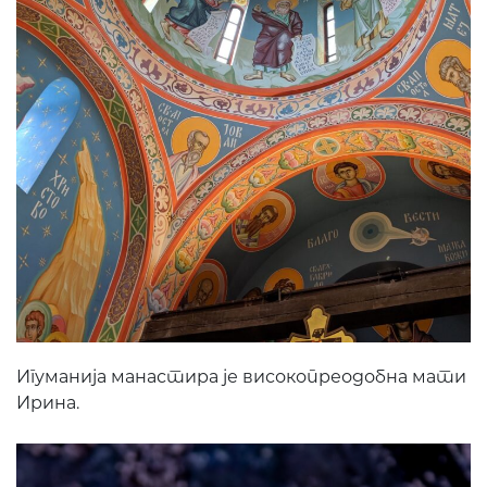
Игуманија манастира је високопреодобна мати
Ирина.
ПОНУДА ЕПАРХИЈ