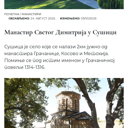
ПОЧЕТНА
/
МАНАСТИРИ
ОБЈАВЉЕНО:
24. АВГУСТ 2025.
ИЗМЕЊЕНО:
09/10/2025
Манастир Светог Димитрија у Сушици
Сушица је село које се налази 2км јужно од
манастира Грачанице, Косово и Метохија.
Помиње се под истим именом у Грачаничкој
повељи 1314-1316.