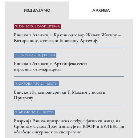
ИЗДВАЈАМО
АРХИВА
7. ЈУН 2010.
САОПШТЕЊА
Eпископ Атанасије: Кратак одговор Жељку Жугићу –
Которанину, а уствари Епископу Артемију
15. ЈАНУАР 2011.
ВЕСТИ
Eпископ Атанасије: Артемијева секта -
парасинагога=парацрква
7. ОКТОБАР 2012.
ВЕСТИ
Eпископ Западноамерички Г. Максим у посети
Призрену
9. АПРИЛ 2012.
ВЕСТИ
Eпархија Рашко-призренска осуђује физички напад на
Србина у Сувом Долу и апелује на КФОР и ЕУЛЕКС да
обезбеде сигурност за све грађане