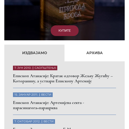
КУПИТЕ
ИЗДВАЈАМО
АРХИВА
7. ЈУН 2010.
САОПШТЕЊА
Eпископ Атанасије: Кратак одговор Жељку Жугићу –
Которанину, а уствари Епископу Артемију
15. ЈАНУАР 2011.
ВЕСТИ
Eпископ Атанасије: Артемијева секта -
парасинагога=парацрква
7. ОКТОБАР 2012.
ВЕСТИ