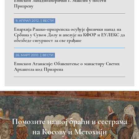
Eпископ Западноамерички Г. Максим у посети
Призрену
9. АПРИЛ 2012.
ВЕСТИ
Eпархија Рашко-призренска осуђује физички напад на
Србина у Сувом Долу и апелује на КФОР и ЕУЛЕКС да
обезбеде сигурност за све грађане
26. МАРТ 2010.
ВЕСТИ
Eпископ Атанасије: Обавештење о манастиру Светих
Архангела код Призрена
Помозите нашој браћи и сестрама
на Косову и Метохији