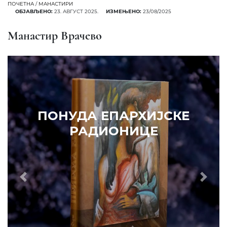
ПОЧЕТНА
/
МАНАСТИРИ
ОБЈАВЉЕНО:
23. АВГУСТ 2025.
ИЗМЕЊЕНО:
23/08/2025
Манастир Врачево
ПОНУДА ЕПАРХИЈСКЕ
РАДИОНИЦЕ
Prethodni
Slede