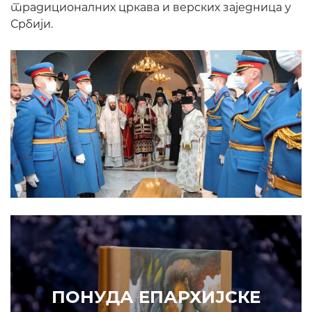
традиционалних цркава и верских заједница у
Србији.
Prethodni
Slede
ПОНУДА ЕПАРХИЈСКЕ
РАДИОНИЦЕ
ИЗДВАЈАМО
АРХИВА
КУПИТЕ
7. ЈУН 2010.
САОПШТЕЊА