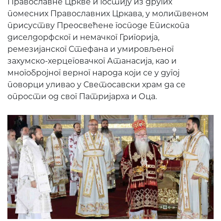
Православне Цркве и гостију из других
помесних Православних Цркава, у молитвеном
присуству Преосвећене господе Епископа
диселдорфског и немачког Григорија,
ремезијанског Стефана и умировљеног
захумско-херцеговачког Атанасија, као и
многобројног верног народа који се у дугој
поворци уливао у Светосавски храм да се
опрости од свог Патријарха и Оца.