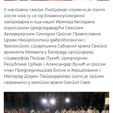
У наставку свете Литургије служено је опело
после кога су се од блаженоупокојеног
патријарха и оца нашег Иринеја беседама
опростили председавајући Светим
Архијерејским Синодом Српске Православне
Цркве Митрополит дабробосански г.
Хризостом, старешина Саборног храма Светог
архангела Михаила у Београду протојереј-
ставрофор Петар Лукић, председник
Републике Србије г. Александар Вучић и српски
члан Председништва Босне и Херцеговине г.
Милорад Додик. Патријархово тело је затим
сахрањено у крипти храма Светог Саве.