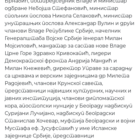
Брнабић, потпредседник Владе и министар
одбране Небојша Стефановић, министар
спољних послова Никола Селаковић, министар
унутрашњих послова Александар Вулин и други
чланови Владе Републике Србије, начелник
Генералштаба Војске Србије генерал Милан
Мојсиловић, мандатар за састав нове Владе
Црне Горе Здравко Кривокапић, лидери
Демократског фронта Андрија Мандић и
Милан Кнежевић, директор Управе за сарадњу
са црквама и верским заједницама др Милета
Радојевић, чланови Крунског савета,
представници највиших културних, научних и
јавних институција, чланови дипломатског
кора, апостолски нунције у Београду надбискуп
Суријани Лучијано, надбискуп београдски
Станислав Хочевар, муфтија београдски и војни
Мустафа еф. Јусуфспахић у име Исламске
заједнице Србије, представници