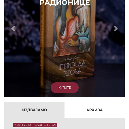
Eпископ Атанасије: Кратак одговор Жељку Жугићу –
Которанину, а уствари Епископу Артемију
15. ЈАНУАР 2011.
ВЕСТИ
Eпископ Атанасије: Артемијева секта -
парасинагога=парацрква
7. ОКТОБАР 2012.
ВЕСТИ
Eпископ Западноамерички Г. Максим у посети
Призрену
9. АПРИЛ 2012.
ВЕСТИ
Eпархија Рашко-призренска осуђује физички напад на
Србина у Сувом Долу и апелује на КФОР и ЕУЛЕКС да
обезбеде сигурност за све грађане
26. МАРТ 2010.
ВЕСТИ
Eпископ Атанасије: Обавештење о манастиру Светих
Архангела код Призрена