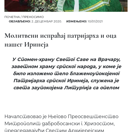
ПОЧЕТНА
/
ПРЕНОСИМО
ОБЈАВЉЕНО:
2. ДЕЦЕМБАР 2020.
ИЗМЕЊЕНО:
10/01/2021
Молитвени испраћај патријарха и оца
нашег Иринеја
У Спомен-храму Светог Саве на Врачару,
заветном храму српског народа, у коме јe
било изложенo тeло блаженоупокојеног
Патријарха српског Иринеја, служена је
света заупокојена Литургија са опелом
Началствовао је Његово Преосвештенство
Митрополит дабробосански г. Хризостом,
председавајући Светим Архијерејским