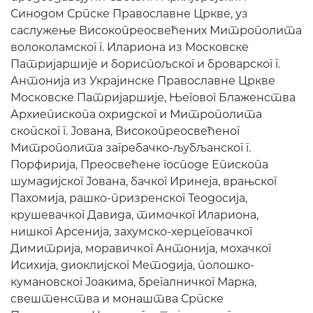
Синодом Српске Православне Цркве, уз
саслужење Високопреосвећених Митрополита
волоколамског г. Илариона из Московске
Патријаршије и бориспољског и броварског г.
Антонија из Украјинске Православне Цркве
Московске Патријаршије, Његовог Блаженства
Архиепископа охридског и Митрополита
скопског г. Јована, Високопреосвећеног
Митрополита загребачко-љубљанског г.
Порфирија, Преосвећене господе Епископа
шумадијског Јована, бачког Иринеја, врањског
Пахомија, рашко-призренског Теодосија,
крушевачког Давида, тимочког Илариона,
нишког Арсенија, захумско-херцеговачког
Димитрија, моравичког Антонија, мохачког
Исихија, диоклијског Методија, полошко-
кумановског Јоакима, брегалничког Марка,
свештенства и монаштва Српске