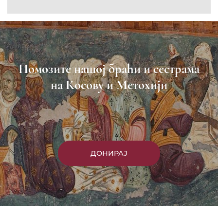
Пријавите се на нашу мејл листу
Пријави се
Насловна
Манастири
Вести
Епархија
Саопштења
Парохије
Преносимо
Контакт
ЕПАРХИЈА РАШКО-ПРИЗРЕНСКА И КОСОВСКО-