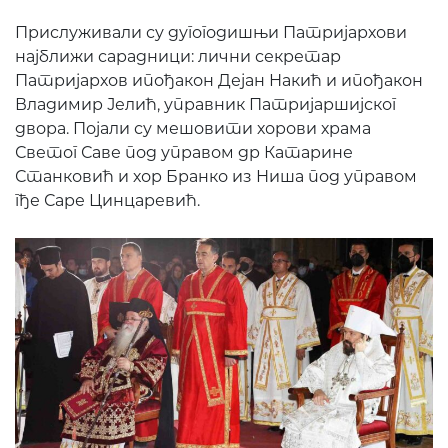
Прислуживали су дугогодишњи Патријархови
најближи сарадници: лични секретар
Патријархов ипођакон Дејан Накић и ипођакон
Владимир Јелић, управник Патријаршијског
двора. Појали су мешовити хорови храма
Светог Саве под управом др Катарине
Станковић и хор Бранко из Ниша под управом
гђе Саре Цинцаревић.