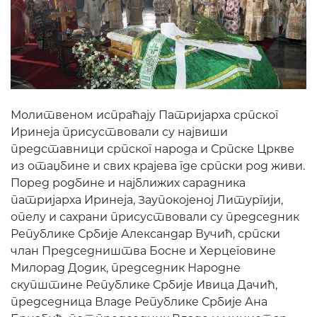
Молитвеном испраћају Патријарха српског
Иринеја присуствовали су највиши
представници српског народа и Српске Цркве
из отаџбине и свих крајева где српски род живи.
Поред родбине и најближих сарадника
патријарха Иринеја, Заупокојеној Литургији,
опелу и сахрани присуствовали су председник
Републике Србије Александар Вучић, српски
члан Председништва Босне и Херцеговине
Милорад Додик, председник Народне
скупштине Републике Србије Ивица Дачић,
председница Владе Републике Србије Ана