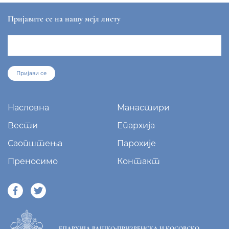
МЕТОХИЈСКА
sekretar@eparhija-prizren.com
Манастир Грачаница, 38 205 Грачаница
+381/38 65 510