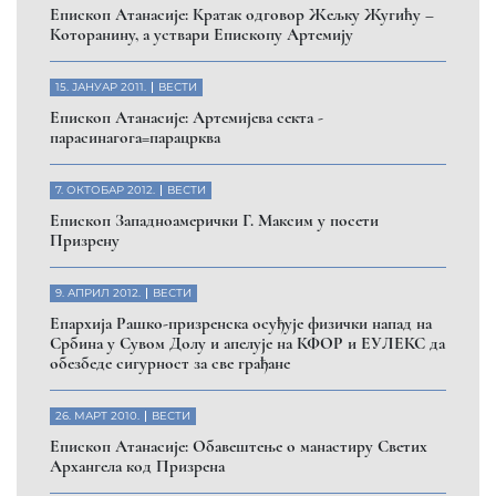
Помозите нашој браћи и сестрама
на Косову и Метохији
ДОНИРАЈ