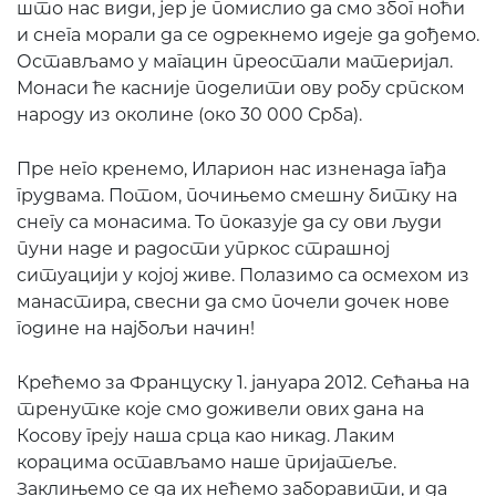
што нас види, јер је помислио да смо због ноћи
и снега морали да се одрекнемо идеје да дођемо.
Остављамо у магацин преостали материјал.
Монаси ће касније поделити ову робу српском
народу из околине (око 30 000 Срба).
Пре него кренемо, Иларион нас изненада гађа
грудвама. Потом, почињемо смешну битку на
снегу са монасима. То показује да су ови људи
пуни наде и радости упркос страшној
ситуацији у којој живе. Полазимо са осмехом из
манастира, свесни да смо почели дочек нове
године на најбољи начин!
Крећемо за Француску 1. јануара 2012. Сећања на
тренутке које смо доживели ових дана на
Косову греју наша срца као никад. Лаким
корацима остављамо наше пријатеље.
Заклињемо се да их нећемо заборавити, и да