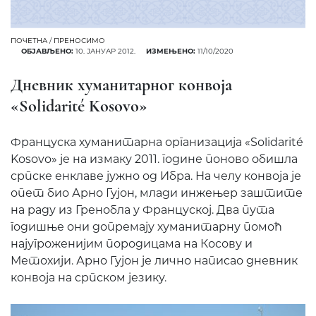
ПОЧЕТНА
/
ПРЕНОСИМО
ОБЈАВЉЕНО:
10. ЈАНУАР 2012.
ИЗМЕЊЕНО:
11/10/2020
Дневник хуманитарног конвоја
«Solidarité Kosovo»
Француска хуманитарна организација «Solidarité
Kosovo» је на измаку 2011. године поново обишла
српске енклаве јужно од Ибра. На челу конвоја је
опет био Арно Гујон, млади инжењер заштите
на раду из Гренобла у Француској. Два пута
годишње они допремају хуманитарну помоћ
најугроженијим породицама на Косову и
Метохији. Арно Гујон је лично написао дневник
конвоја на српском језику.