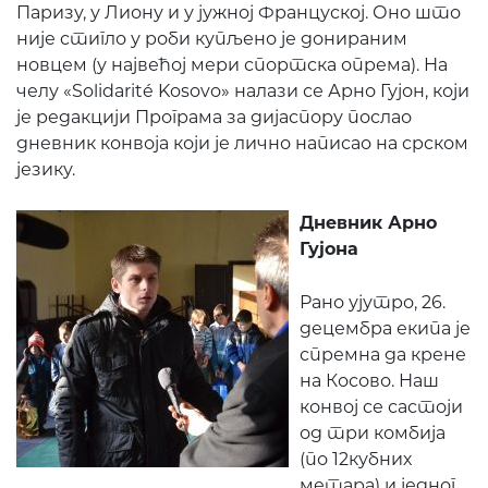
Паризу, у Лиону и у јужној Француској. Оно што
није стигло у роби купљено је донираним
новцем (у највећој мери спортска опрема). На
челу «Solidarité Kosovo» налази се Арно Гујон, који
је редакцији Програма за дијаспору послао
дневник конвоја који је лично написао на срском
језику.
Дневник Арно
Гујона
Рано ујутро, 26.
децембра екипа је
спремна да крене
на Косово. Наш
конвој се састоји
од три комбија
(по 12кубних
метара) и једног