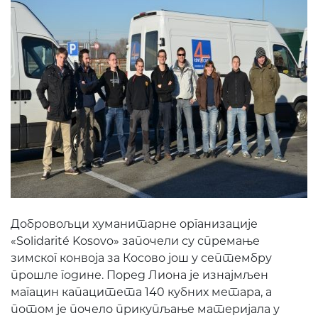
Добровољци хуманитарне организације
«Solidarité Kosovo» започели су спремање
зимског конвоја за Косово још у септембру
прошле године. Поред Лиона је изнајмљен
магацин капацитета 140 кубних метара, а
потом је почело прикупљање материјала у