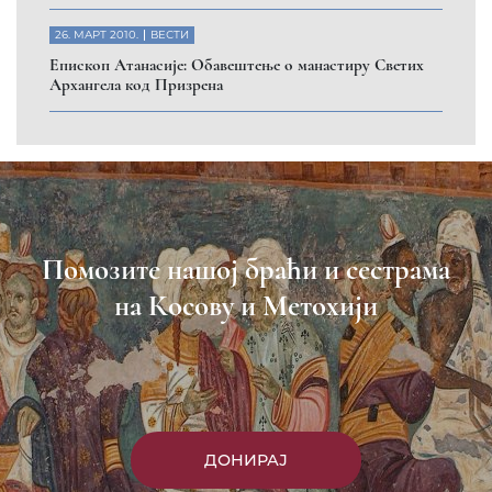
26. МАРТ 2010.
ВЕСТИ
Eпископ Атанасије: Обавештење о манастиру Светих
Архангела код Призрена
Помозите нашој браћи и сестрама
на Косову и Метохији
ДОНИРАЈ