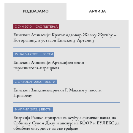
ИЗДВАЈАМО
АРХИВА
7. ЈУН 2010.
САОПШТЕЊА
Eпископ Атанасије: Кратак одговор Жељку Жугићу –
Которанину, а уствари Епископу Артемију
15. ЈАНУАР 2011.
ВЕСТИ
Eпископ Атанасије: Артемијева секта -
парасинагога=парацрква
7. ОКТОБАР 2012.
ВЕСТИ
Eпископ Западноамерички Г. Максим у посети
Призрену
9. АПРИЛ 2012.
ВЕСТИ
Eпархија Рашко-призренска осуђује физички напад на
Србина у Сувом Долу и апелује на КФОР и ЕУЛЕКС да
обезбеде сигурност за све грађане