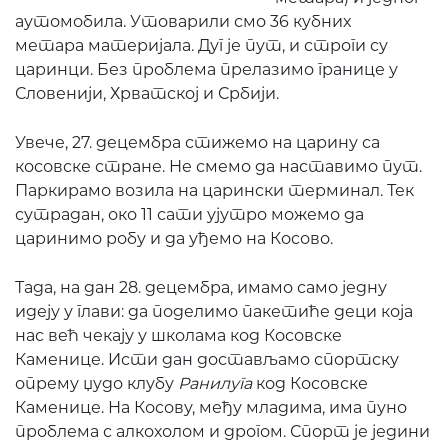
аутомобила. Утоварили смо 36 кубних
метара материјала. Дуг је пут, и строги су
царинци. Без проблема прелазимо границе у
Словенији, Хрватској и Србији.
Увече, 27. децембра стижемо на царину са
косовске стране. Не смемо да наставимо пут.
Паркирамо возила на царински терминал. Тек
сутрадан, око 11 сати ујутро можемо да
царинимо робу и да уђемо на Косово.
Тада, на дан 28. децембра, имамо само једну
идеју у глави: да поделимо пакетиће деци која
нас већ чекају у школама код Косовске
Каменице. Исти дан достављамо спортску
опрему џудо клубу
Ранилуга
код Косовске
Каменице. На Косову, међу младима, има пуно
проблема с алкохолом и дрогом. Спорт је једини