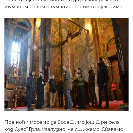
игуманом Савом о хуманитарним пројектима.
Пре ноћи морамо да посетимо још три села
код Сувог Грла. Узалудно, не стижемо. Спавамо