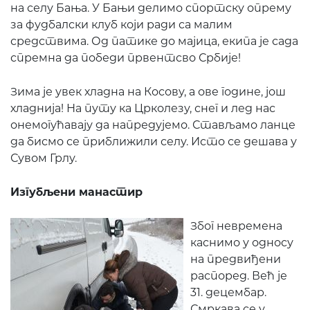
на селу Бања. У Бањи делимо спортску опрему
за фудбалски клуб који ради са малим
средствима. Од патике до мајица, екипа је сада
спремна да победи првентсво Србије!
Зима је увек хладна на Косову, а ове године, још
хладнија! На путу ка Црколезу, снег и лед нас
онемогућавају да напредујемо. Стављамо ланце
да бисмо се приближили селу. Исто се дешава у
Сувом Грлу.
Изгубљени манастир
Због невремена
каснимо у односу
на предвиђени
распоред. Већ је
31. децембар.
Смркава се у