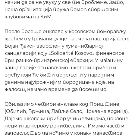
начин да се не увуку у све те проблеме. Зато,
наша организација пружа помоћ спортским
клубовима на КиМ.
После посете енклаве у косовском поморављу,
крећемо у Грачаницу где нас чека наш пријатељ
Бојан, ђакон запослен у хуманитарној
канцеларији коју «Solidarité Kosovo» финансира
при рашко-принзренској епархији. У магацину
канцеларије остављамо школски прибор и
одећу који ће бити подељени у наредним
данима најугрожнијим породицама које, на
жалост, немамо времена да посетимо.
Обилазимо четири енклаве код Приштине
(Обилић, Брњица, Лапље Село, Црквена водица).
Дајемо школски прибор учитељицама, поклоне
деци и гардеробу родитељима. Имамо част и
задовољство да ноћимо у конаку манастира