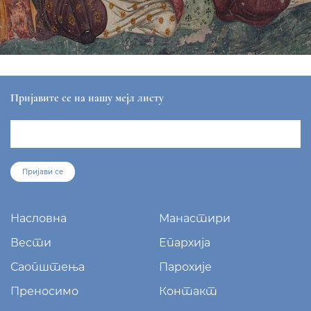
Пријавите се на нашу мејл листу
Пријави се
Насловна
Манастири
Вести
Епархија
Саопштења
Парохије
Преносимо
Контакт