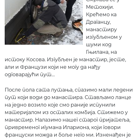
Метохији.
Крећемо ка
Драганцу,
манастиру
изгубљеном у
шуми код
Гњилана, на
истоку Косова. Изгубљен је манастир, јесте,
али и Французи који не могу да нађу
одговарајући пут…
После пола сата лутања, спазимо мали ледени
пут који води до манастира. Стављамо ланце
на једно возило које смо раније испунили
материјалом из осталих комбија. Стижемо у
манастир. Налазимо нашег старог пријатеља,
привременог игумана Илариона, који говори
француски можда и боље него ми. Изненађен је