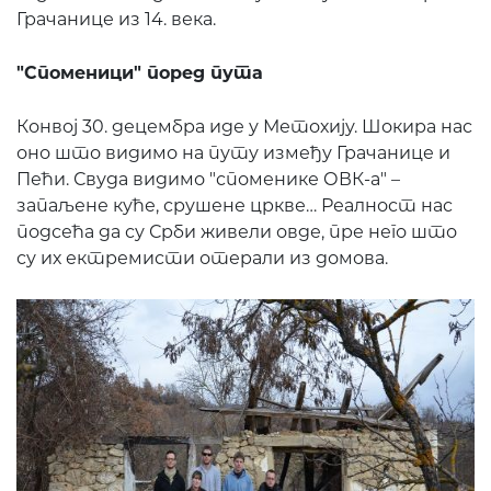
Грачанице из 14. века.
"Споменици" поред пута
Конвој 30. децембра иде у Метохију. Шокира нас
оно што видимо на путу између Грачанице и
Пећи. Свуда видимо "споменике ОВК-а" –
запаљене куће, срушене цркве… Реалност нас
подсећа да су Срби живели овде, пре него што
су их ектремисти отерали из домова.