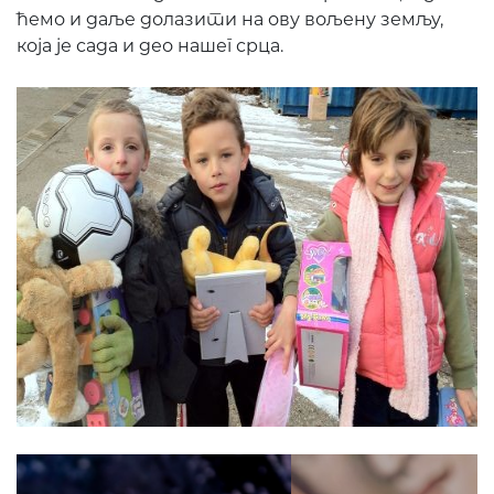
ћемо и даље долазити на ову вољену земљу,
која је сада и део нашег срца.