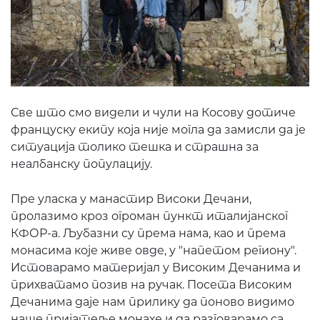
Све што смо видели и чули на Косову дотиче
француску екипу која није могла да замисли да је
ситуација толико тешка и страшна за
неалбанску популацију.
Пре уласка у манастир Високи Дечани,
пролазимо кроз огроман пункт италијанског
КФОР-а. Љубазни су према нама, као и према
монасима које живе овде, у "напетом региону".
Истоварамо материјал у Високим Дечанима и
прихватамо позив на ручак. Посета Високим
Дечанима даје нам прилику да поново видимо
наше пријатеље монахе и да разговарамо са