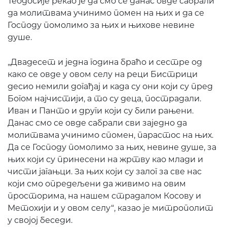
Теодосије рекао је да смо се данас овде сабрали
да молитвама учинимо помен на њих и да се
Господу помолимо за њих и њихове невине
душе.
„Двадесет и једна година браћо и сестре од
како се овде у овом селу на реци Бистрици
десио немили догађај и када су они који су пред
Богом најчистији, а то су деца, пострадали.
Иван и Панто и други који су били рањени.
Данас смо се овде сабрали сви заједно да
молитвама учинимо спомен, парастос на њих.
Да се Господу помолимо за њих, невине душе, за
њих који су принесени на жртву као млади и
чисти јагањци. За њих који су залог за све нас
који смо опредељени да живимо на овим
просторима, на нашем страдалом Косову и
Метохији и у овом селу“, казао је митрополит
у својој беседи.