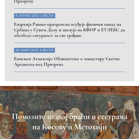
Призрену
9. АПРИЛ 2012.
ВЕСТИ
Eпархија Рашко-призренска осуђује физички напад на
Србина у Сувом Долу и апелује на КФОР и ЕУЛЕКС да
обезбеде сигурност за све грађане
26. МАРТ 2010.
ВЕСТИ
Eпископ Атанасије: Обавештење о манастиру Светих
Архангела код Призрена
Помозите нашој браћи и сестрама
на Косову и Метохији