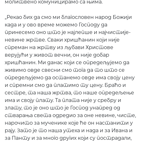
молитвено комуницирамо са њима.
„Рекао бих да смо ми благословен народ Божији
када и у ово време можемо Господу да
принесемо оно што је најлепше и најчистије-
невине жртве. Сваки хришћанин који није
спреман на жртву из љубави Христове
верујући у живот вечни, он није добар
хришћанин. Ми данас који се опредељујемо да
живимо овде свесни смо тога да то што се
опредељујемо да останемо овде има своју цену
и спремни смо да платимо ту цену. Браћо и
сестре, та наша жртва, то наше опредељење
има и своју плату. Та плата није у сребру и
злату, то је оно што је Господ унапред од
стварања света одредио за оне невине, чисте,
нарочито за мученике које ће он настанити у
рају. Зато је то наша утеха и нада и за Ивана и
за Панту и за много других који су пострадали,