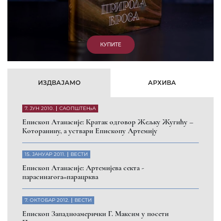
КУПИТЕ
ИЗДВАЈАМО
АРХИВА
7. ЈУН 2010.
САОПШТЕЊА
Eпископ Атанасије: Кратак одговор Жељку Жугићу –
Которанину, а уствари Епископу Артемију
15. ЈАНУАР 2011.
ВЕСТИ
Eпископ Атанасије: Артемијева секта -
парасинагога=парацрква
7. ОКТОБАР 2012.
ВЕСТИ
Eпископ Западноамерички Г. Максим у посети