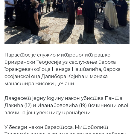
Парастос је служио митрополит рашко-
призренски Теодосије уз саслужење пароха
гораждевачког оца Ненада Нашпалића, пароха
осојанског оца Далибора Којића и монаха
манастира Високи Дечани.
Двадесет једну годину након убиства Панта
Дакића (12) и Ивана Јововића (19) починиоци овог
злочина још увек нису пронађени.
У беседи након парастоса, Митополит