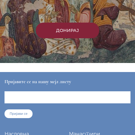
ДОНИРАЈ
Пријавите се на нашу мејл листу
Пријави се
Насловна
Манастири