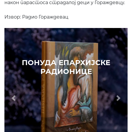
након парастоса страдалој деци у Гораждевцу.
Извор: Радио Гораждевац
ПОНУДА ЕПАРХИЈСКЕ
РАДИОНИЦЕ
Prethodni
Slede