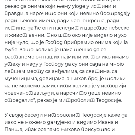
рекао да онима који њему угоде у истини и
правди, а нарочито они који невино пострадају
ради његовог имена, ради часног крста, ради
истине, да ће они наследити царство небеско
и живот вечни. Оно што око није видело и ухо
није чуло, то је Господ припремио онима који га
љубе. Зато, колико је нама тешко да се
растанемо од наших најмилијих, толико имамо
утеху и наду у Господу да су они сада на много
лепшем месту са анђелима, са светима, са
мученицима, девицама, а њихов број је толики
да не можемо замислити колико је у историји
човечанства људи, а нарочито деце невино
страдалих“, рекао је митрополит Теодосије.
У својој беседи митрополит Теодосије каже да
иако не можемо да чујемо и видимо Ивана и
Панта, ипак осећамо њихово присуство и