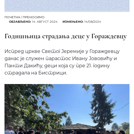
ПОЧЕТНА
/
ПРЕНОСИМО
ОБЈАВЉЕНО:
14. АВГУСТ 2024.
ИЗМЕЊЕНО:
14/08/2024
Годишњица страдања деце у Гораждевцу
Испред цркве Светог Јеремије у Гораждевцу
данас је служен парастос Ивану Јововићу и
Панти Дакићу, деци која су пре 21. годину
страдала на Бистрици.