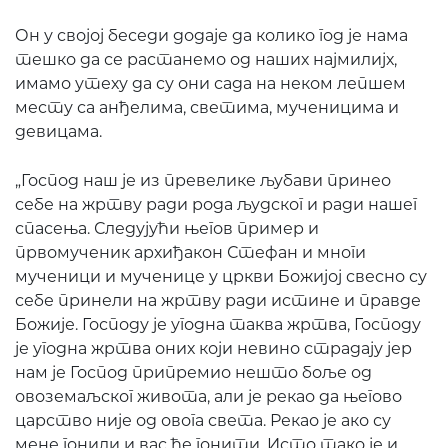
Он у својој беседи додаје да колико год је нама
тешко да се растанемо од наших најмилијх,
имамо утеху да су они сада на неком лепшем
месту са анђелима, светима, мученицима и
девицама.
„Господ наш је из превелике љубави принео
себе на жртву ради рода људског и ради нашег
спасења. Следујући његов пример и
првомученик архиђакон Стефан и многи
мученици и мученице у цркви Божијој свесно су
себе принели на жртву ради истине и правде
Божије. Господу је угодна таква жртва, Господу
је угодна жртва оних који невино страдају јер
нам је Господ припремио нешто боље од
овоземаљског живота, али је рекао да његово
царство није од овога света. Рекао је ако су
мене гонили и вас ће гонити. Исто тако је и