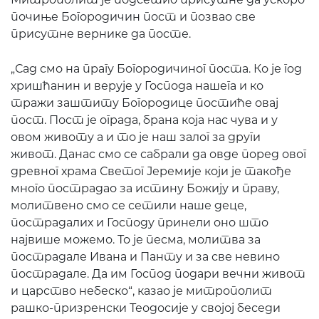
почиње Богородичин пост и позвао све
присутне вернике да посте.
„Сад смо на прагу Богородичиног поста. Ко је год
хришћанин и верује у Господа нашега и ко
тражи заштиту Богородице постиће овај
пост. Пост је ограда, брана која нас чува и у
овом животу а и то је наш залог за други
живот. Данас смо се сабрали да овде поред овог
древног храма Светог Јеремије који је такође
много пострадао за истину Божију и праву,
молитвено смо се сетили наше деце,
пострадалих и Господу принели оно што
највише можемо. То је песма, молитва за
пострадале Ивана и Панту и за све невино
пострадале. Да им Господ подари вечни живот
и царство небеско“, казао је митрополит
рашко-призренски Теодосије у својој беседи