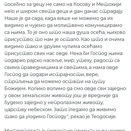
посебно за децу не само на Косову и Метохији
него и широм света деца и дан данас страдају.
Наше је да сада, када више не можемо да их
видимо и чујемо да молитвено комуницирамо
са њима. То је оно што наша душа осећа, њихово
присуство, то нам је остало. Као што и очима
видимо тако и другим чулима осећамо
присуство свих нас овде. Нека би Господ њима
подарио рајско насеље, мир, утеху, радост са
свима праведницима и светима, а нама овде
Господ да подари истрајности, вере,
стрпљења да можемо остати на путу
Божијем. Колико волимо да смо овде сви заједно
у овом земаљском животу још је вредније да
будемо заједно у непролазном животу,
царству небеском. Зато гледамо да живимо
тако да угодимо Господу“, рекао је Теодосије.
Митрополит је подсетио присутне да ускоро