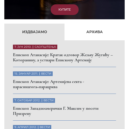
ИЗДВАЈАМО
АРХИВА
7. ЈУН 2010.
САОПШТЕЊА
Eпископ Атанасије: Кратак одговор Жељку Жугићу –
Которанину, а уствари Епископу Артемију
15. ЈАНУАР 2011.
ВЕСТИ
Eпископ Атанасије: Артемијева секта -
парасинагога=парацрква
7. ОКТОБАР 2012.
ВЕСТИ
Eпископ Западноамерички Г. Максим у посети
Призрену
9. АПРИЛ 2012.
ВЕСТИ