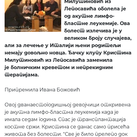
Милутиновић из
Лепосавића оболела је
од акутне лимфо-
бластне леукемије. Ова
болест излечива је у
великом броју случајева,
али за лечење у Италији њени родитељи
немају довољно новца. Ђачку клупу Кристина
Милутиновић из Лепосавића заменила
је болничким креветом и непрекидним
терапијама.
Припремила Ивана Божовић
Овој дванаестогодишњој девојчици откривена
је акутна лимфо-бластна леукемија када је
имала седам година. Спас је трансплантација
костне сржи. Кристина се данас само присећа
живота без болести. "Све је било прелепо док