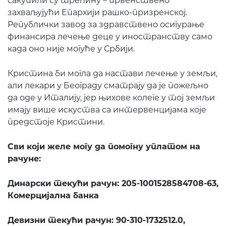
сакупили су трећину – првенствено
захваљујући Епархији рашко-призренској.
Републички завод за здравствено осигурање
финансира лечење деце у иностранству само
када оно није могуће у Србији.
Кристина би могла да настави лечење у земљи,
али лекари у Београду сматрају да је пожељно
да оде у Италију, јер њихове колеге у тој земљи
имају више искуства са интервенцијама које
предстоје Кристини.
Сви који желе могу да помогну уплатом на
рачуне:
Динарски текући рачун: 205-1001528584708-63,
Комерцијална банка
Девизни текући рачун: 90-310-1732512.0,