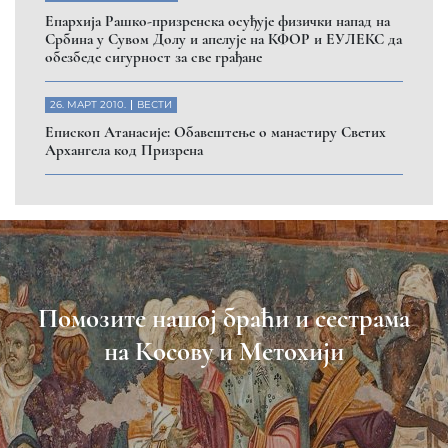
Eпархија Рашко-призренска осуђује физички напад на
Србина у Сувом Долу и апелује на КФОР и ЕУЛЕКС да
обезбеде сигурност за све грађане
26. МАРТ 2010.
ВЕСТИ
Eпископ Атанасије: Обавештење о манастиру Светих
Архангела код Призрена
Помозите нашој браћи и сестрама
на Косову и Метохији