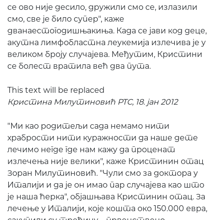
се ово није десило, дружили смо се, излазили
смо, све је било супер", каже
дванаестогодишњакиња. Када се јави код деце,
акутна лимфобластна леукемија излечива је у
великом броју случајева. Међутим, Кристини
се болест вратила већ два пута.
This text will be replaced
Кристина Милутиновић РТС, 18. јан 2012
"Ми као родитељи сада немамо нити
храбрости нити куражности да наше дете
лечимо негде где нам кажу да проценат
излечења није велики", каже Кристинин отац
Зоран Милутиновић. "Чули смо за доктора у
Италији и да је он имао пар случајева као што
је наша ћерка", објашњава Кристинин отац. За
лечење у Италији, које кошта око 150.000 евра,