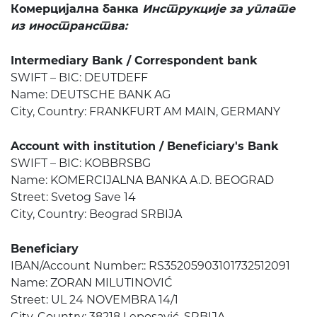
Комерцијална банка
Инструкције за уплатe
из иностранства:
Intermediary Bank / Correspondent bank
SWIFT – BIC: DEUTDEFF
Name: DEUTSCHE BANK AG
City, Country: FRANKFURT AM MAIN, GERMANY
Account with institution / Beneficiary's Bank
SWIFT – BIC: KOBBRSBG
Name: KOMERCIJALNA BANKA A.D. BEOGRAD
Street: Svetog Save 14
City, Country: Beograd SRBIJA
Beneficiary
IBAN/Account Number:: RS35205903101732512091
Name: ZORAN MILUTINOVIĆ
Street: UL 24 NOVEMBRA 14/1
City, Country: 38218 Leposavić, SRBIJA