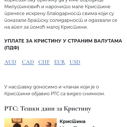
Милутиновић и нарочито мале Кристине
пренесе искрену благодарност свима који су
показали братску солидарност и одазвали се
на апел за помоћ малој Кристини.
УПЛАТЕ ЗА КРИСТИНУ У СТРАНИМ ВАЛУТАМА
(ПДФ)
AUD
CAD
CHF
EUR
USD
У наставку доносимо и чланак који је о
Кристини објавио РТС са видео снимком.
РТС: Тешки дани за Кристину
Кристина