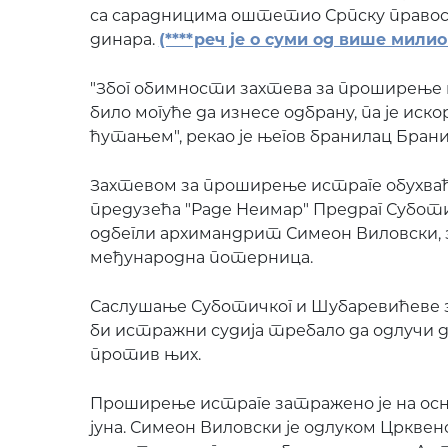
са сарадницима оштетио Српску правосла
динара.
(****реч је о суми од више милио
"Због обимности захтева за проширење и
било могуће да изнесе одбрану, па је иск
ћутањем", рекао је његов бранилац Бран
Захтевом за проширење истраге обухваће
предузећа "Раде Неимар" Предраг Суботи
одбегли архимандрит Симеон Виловски, з
међународна потерница.
Саслушање Суботичког и Шубаревићеве зак
би истражни судија требало да одлучи 
против њих.
Проширење истраге затражено је на осно
јуна. Симеон Виловски је одлуком Црквен