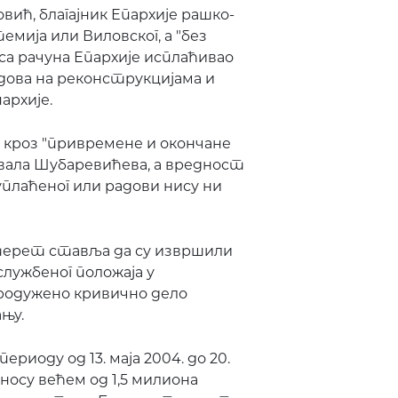
ић, благајник Епархије рашко-
мија или Виловског, а "без
са рачуна Епархије исплаћивао
адова на реконструкцијама и
архије.
 кроз "привремене и окончане
ивала Шубаревићева, а вредност
уплаћеног или радови нису ни
терет ставља да су извршили
лужбеног положаја у
родужено кривично дело
њу.
риоду од 13. маја 2004. до 20.
зносу већем од 1,5 милиона