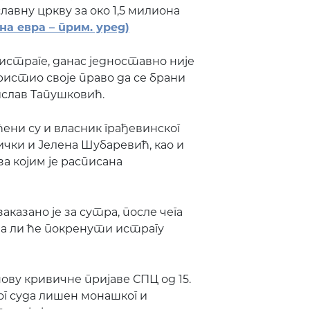
вну цркву за око 1,5 милиона
на евра – прим. уред)
страге, данас једноставно није
ористио своје право да се брани
ислав Тапушковић.
ни су и власник грађевинског
чки и Јелена Шубаревић, као и
а којим је расписана
азано је за сутра, после чега
да ли ће покренути истрагу
ву кривичне пријаве СПЦ од 15.
ог суда лишен монашког и