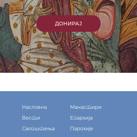
ДОНИРАЈ
Насловна
Манастири
Вести
Епархија
Саопштења
Парохије