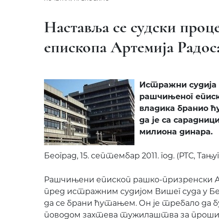
Наставља се судски проц
епископа Артемија Радос
Истражни судија 
рашчињеног еписк
владика бранио 
да је са сарадниц
милиона динара.
Београд, 15. септембар 2011. год. (РТС, Тањуг
Рашчињени епископ рашко-призренски А
пред истражним судијом Вишег суда у Бе
да се брани ћутањем. Он је требало да 
поводом захтева тужилаштва за прошир