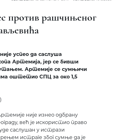
ес против рашчињеног
ављевића
није успео да саслуша
опа Артемија, јер се бивши
ћутањем. Артемије се сумњичи
има оштетио СПЦ за око 1,5
)
ртемије није изнео одбрану
ограду, већ је искористио право
буде саслушан у истрази
ењем истраге због сумње да је