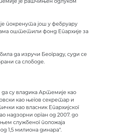
темије је рашчињен одлуком
је покренута још у фебруару
ијама оштетили фонд Епархије за
била да изручи Београду, суди се
рани са слободе.
да су владика Артемије као
овски као његов секретар и
ички као власник Епархијског
о надзорни орган од 2007. до
чењем службеног положаја
д 1,5 милиона динара".