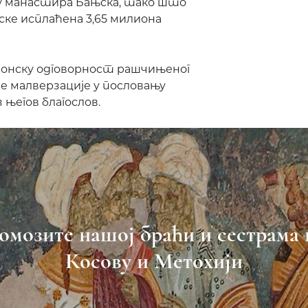
ану манастира Бањска, тако што
нске исплаћена 3,65 милиона
анонску одговорност рашчињеног
е малверзације у пословању
 његов благослов.
омозите нашој браћи и сестрама 
Косову и Метохији