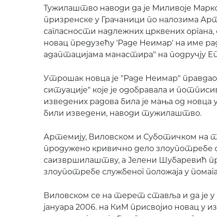
Тужилаштво наводи да је Миливоје Марков
призренске у Грачаници по налозима Арте
сагласности надлежних црквених органа, 
новац предузећу 'Раде Неимар' на име р
адаптацијама манастира" на подручју Еп
Утрошак новца је "Раде Неимар" правдао
ситуације" које је одобравала и потпис
изведених радова била је мања од новца 
били изведени, наводи тужилаштво.
Артемију, Виловском и Суботичком на 
продужено кривично дело злоупотребе с
саизвршилаштву, а Јелени Шубаревић п
злоупотребе службеног положаја у помага
Виловском се на терет ставља и да је у пе
јануара 2006. на КиМ присвојио новац у и