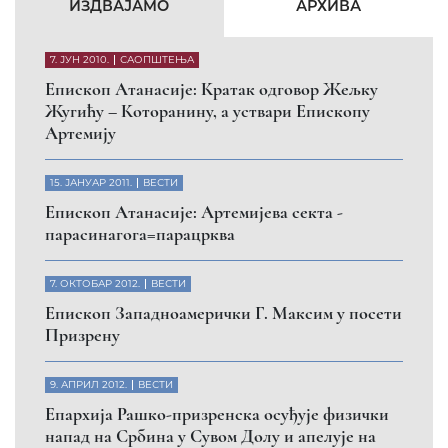
ИЗДВАЈАМО
АРХИВА
7. ЈУН 2010.
САОПШТЕЊА
Eпископ Атанасије: Кратак одговор Жељку
Жугићу – Которанину, а уствари Епископу
Артемију
15. ЈАНУАР 2011.
ВЕСТИ
Eпископ Атанасије: Артемијева секта -
парасинагога=парацрква
7. ОКТОБАР 2012.
ВЕСТИ
Eпископ Западноамерички Г. Максим у посети
Призрену
9. АПРИЛ 2012.
ВЕСТИ
Eпархија Рашко-призренска осуђује физички
напад на Србина у Сувом Долу и апелује на