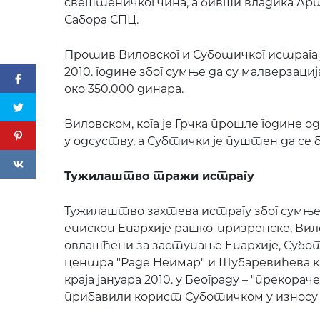
свештеничког чина, а бивши владика Ар
Сабора СПЦ.
Против Виловског и Суботичког истрага 
2010. године због сумње да су малверзац
око 350.000 динара.
Виловском, кога је Грчка прошле године од
у одсуству, а Субтички је пуштен да се б
Тужилаштво тражи истрагу
Тужилаштво захтева истрагу због сумње 
епископ Епархије рашко-призренске, Вил
овлашћени за заступање Епархије, Субот
центра "Раде Неимар" и Шубаревићева ка
краја јануара 2010. у Београду – "прекора
прибавили корист Суботичком у износу о