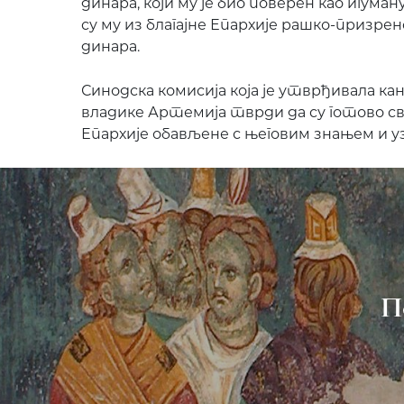
динара, који му је био поверен као игум
су му из благајне Епархије рашко-призре
динара.
Синодска комисија која је утврђивала к
владике Артемија тврди да су готово св
Епархије обављене с његовим знањем и уз
П