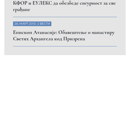
КФОР и ЕУЛЕКС да обезбеде сигурност за све
грађане
26. МАРТ 2010.
ВЕСТИ
Eпископ Атанасије: Обавештење о манастиру
Светих Архангела код Призрена