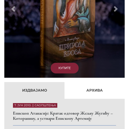
15. ЈАНУАР 2011.
ВЕСТИ
Eпископ Атанасије: Артемијева секта -
парасинагога=парацрква
7. ОКТОБАР 2012.
ВЕСТИ
Eпископ Западноамерички Г. Максим у посети
Призрену
9. АПРИЛ 2012.
ВЕСТИ
Eпархија Рашко-призренска осуђује физички напад на
Србина у Сувом Долу и апелује на КФОР и ЕУЛЕКС да
обезбеде сигурност за све грађане
26. МАРТ 2010.
ВЕСТИ
Eпископ Атанасије: Обавештење о манастиру Светих
Архангела код Призрена