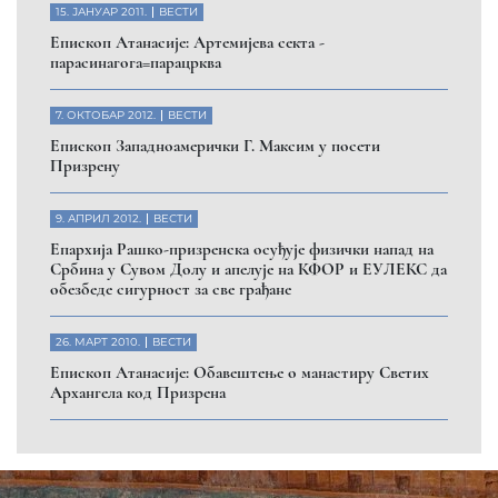
Помозите нашој браћи и сестрама
на Косову и Метохији
ДОНИРАЈ
Пријавите се на нашу мејл листу