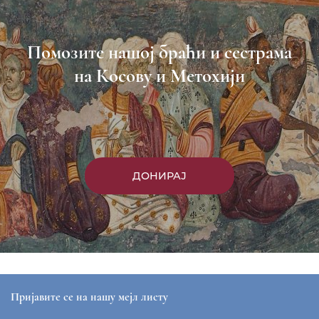
Пријави се
Насловна
Манастири
Вести
Епархија
Саопштења
Парохије
Преносимо
Контакт
ЕПАРХИЈА РАШКО-ПРИЗРЕНСКА И КОСОВСКО-
МЕТОХИЈСКА