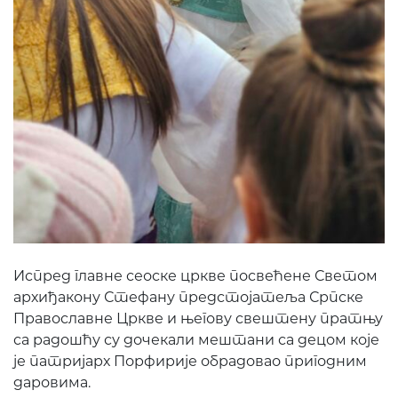
Испред главне сеоске цркве посвећене Светом
архиђакону Стефану предстојатеља Српске
Православне Цркве и његову свештену пратњу
са радошћу су дочекали мештани са децом које
је патријарх Порфирије обрадовао пригодним
даровима.