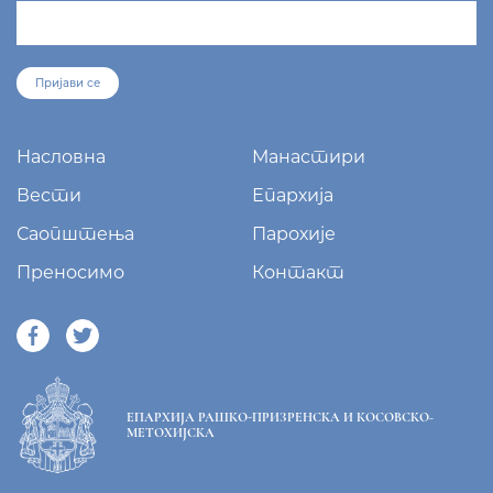
sekretar@eparhija-prizren.com
Манастир Грачаница, 38 205 Грачаница
+381/38 65 510