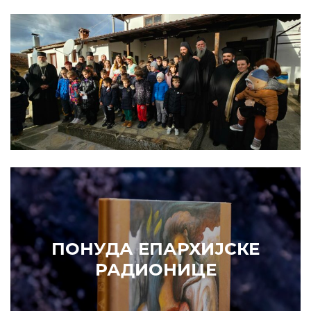
Prethodni
Slede
ПОНУДА ЕПАРХИЈСКЕ
РАДИОНИЦЕ
ИЗДВАЈАМО
АРХИВА
КУПИТЕ
7. ЈУН 2010.
САОПШТЕЊА
Eпископ Атанасије: Кратак одговор Жељку Жугићу –
Которанину, а уствари Епископу Артемију