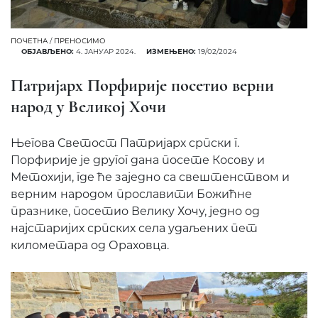
ПОЧЕТНА
/
ПРЕНОСИМО
ОБЈАВЉЕНО:
4. ЈАНУАР 2024.
ИЗМЕЊЕНО:
19/02/2024
Патријарх Порфирије посетио верни
народ у Великој Хочи
Његова Светост Патријарх српски г.
Порфирије је другог дана посете Косову и
Метохији, где ће заједно са свештенством и
верним народом прославити Божићне
празнике, посетио Велику Хочу, једно од
најстаријих српских села удаљених пет
километара од Ораховца.