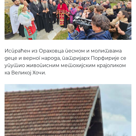
Испраћен из Ораховца песмом и молитвама
деце и верног народа, патријарх Порфирије се
упутио живописним метохијским крајоликом
ка Великој Хочи.