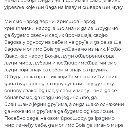
нема спокоја. Онда све што имаш само је живо
угревље које ти пада на главу и ствара ти муку.
Ми смо народ верни, Христов народ,
хришћански народ, а то значи да се трудимо
да будемо свесни својих промашаја, својих
падова у односу на себе и на друге и да се за те
падове молимо Бога да устанемо из њих. Исто
тако, као народ Божји, људи отвореног срца,
људи мира, љубави и гостопримства, ми смо
људи који знају са собом и знају са другима.
Отуда, нека празник који ћемо славити ових
дана буде повод за нову суштинску духовну
обнову сваког од нас, у себи и међу нама, да се
обнављамо, да градимо јединство, да
праштамо једни другима, а онда тако оснажени
да можемо и другима да будемо од користи.
Посебно овде, на овом простору, да градимо
мир између себе, да молимо Бога да имамо мира