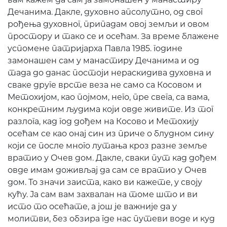
Дечанима. Дакле, духовно апсолутно, од свог
рођења духовног, припадам овој земљи и овом
простору и тако се и осећам. За време блажене
успомене патријарха Павла 1985. године
замонашен сам у манастиру Дечанима и од
тада до данас постоји нераскидива духовна и
сваке друге врсте веза не само са Косовом и
Метохијом, као појмом, него, пре свега, са вама,
конкретним људима који овде живите. Из тог
разлога, кад год дођем на Косово и Метохију
осећам се као онај син из приче о блудном сину
који се после много лутања кроз разне земље
вратио у Очев дом. Дакле, сваки пут кад дођем
овде имам доживљај да сам се вратио у Очев
дом. То значи заиста, како ви кажете, у своју
кућу. Ја сам вам захвалан на томе што и ви
исто то осећате, а још је важније да у
молитви, без обзира где нас путеви воде и куд