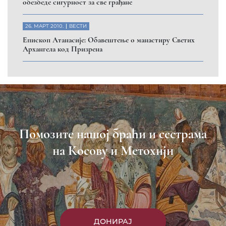
Пријавите се на нашу мејл листу
Пријави се
Насловна
Манастири
Вести
Епархија
Саопштења
Парохије
Преносимо
Контакт