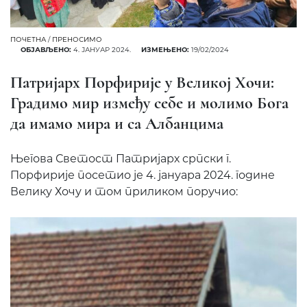
ПОЧЕТНА
/
ПРЕНОСИМО
ОБЈАВЉЕНО:
4. ЈАНУАР 2024.
ИЗМЕЊЕНО:
19/02/2024
Патријарх Порфирије у Великој Хочи:
Градимо мир између себе и молимо Бога
да имамо мира и са Албанцима
Његова Светост Патријарх српски г.
Порфирије посетио је 4. јануара 2024. године
Велику Хочу и том приликом поручио: