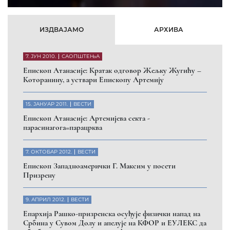
26. МАРТ 2010.
ВЕСТИ
Eпископ Атанасије: Обавештење о манастиру Светих
Архангела код Призрена
Помозите нашој браћи и сестрама
на Косову и Метохији
ДОНИРАЈ