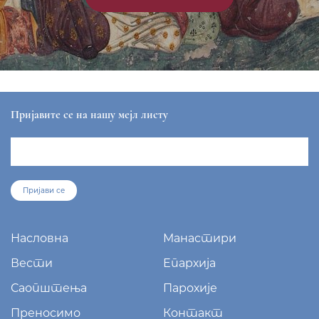
ЕПАРХИЈА РАШКО-ПРИЗРЕНСКА И КОСОВСКО-
МЕТОХИЈСКА
sekretar@eparhija-prizren.com
Манастир Грачаница, 38 205 Грачаница
+381/38 65 510