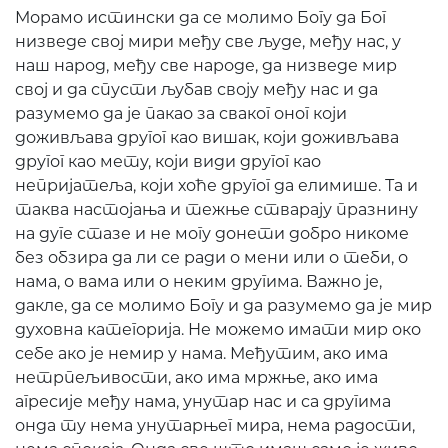
Морамо истински да се молимо Богу да Бог
низведе свој мири међу све људе, међу нас, у
наш народ, међу све народе, да низведе мир
свој и да спусти љубав своју међу нас и да
разумемо да је пакао за сваког оног који
доживљава другог као вишак, који доживљава
другог као мету, који види другог као
непријатеља, који хоће другог да елимише. Та и
таква настојања и тежње стварају празнину
на дуге стазе и не могу донети добро никоме
без обзира да ли се ради о мени или о теби, о
нама, о вама или о неким другима. Важно је,
дакле, да се молимо Богу и да разумемо да је мир
духовна категорија. Не можемо имати мир око
себе ако је немир у нама. Међутим, ако има
нетрпељивости, ако има мржње, ако има
агресије међу нама, унутар нас и са другима
онда ту нема унутарњег мира, нема радости,