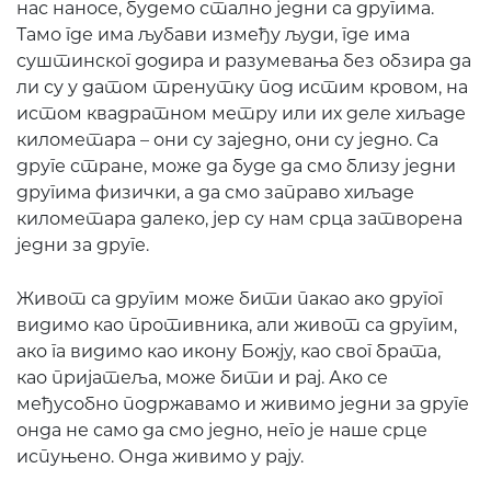
нас наносе, будемо стално једни са другима.
Тамо где има љубави између људи, где има
суштинског додира и разумевања без обзира да
ли су у датом тренутку под истим кровом, на
истом квадратном метру или их деле хиљаде
километара – они су заједно, они су једно. Са
друге стране, може да буде да смо близу једни
другима физички, а да смо заправо хиљаде
километара далеко, јер су нам срца затворена
једни за друге.
Живот са другим може бити пакао ако другог
видимо као противника, али живот са другим,
ако га видимо као икону Божју, као свог брата,
као пријатеља, може бити и рај. Ако се
међусобно подржавамо и живимо једни за друге
онда не само да смо једно, него је наше срце
испуњено. Онда живимо у рају.