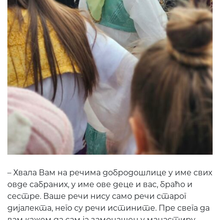
– Хвала Вам на речима добродошлице у име свих
овде сабраних, у име ове деце и вас, браћо и
сестре. Ваше речи нису само речи старог
дијалекта, него су речи истините. Пре свега да
вам кажем да сам ја замонашен у манастиру