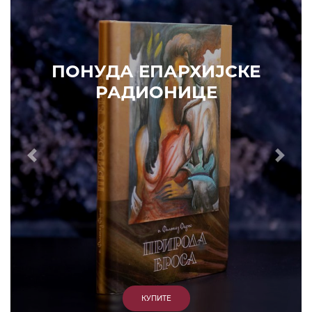
Prethodni
Slede
ПОНУДА ЕПАРХИЈСКЕ
РАДИОНИЦЕ
ИЗДВАЈАМО
АРХИВА
КУПИТЕ
7. ЈУН 2010.
САОПШТЕЊА
Eпископ Атанасије: Кратак одговор Жељку Жугићу –
Которанину, а уствари Епископу Артемију
15. ЈАНУАР 2011.
ВЕСТИ
Eпископ Атанасије: Артемијева секта -
парасинагога=парацрква
7. ОКТОБАР 2012.
ВЕСТИ
Eпископ Западноамерички Г. Максим у посети
Призрену
9. АПРИЛ 2012.
ВЕСТИ
Eпархија Рашко-призренска осуђује физички напад на
Србина у Сувом Долу и апелује на КФОР и ЕУЛЕКС да
обезбеде сигурност за све грађане