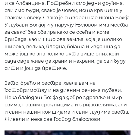
и са Албанцима. Потребни смо једни другима,
сви смо људи, свако је човек, иста крв тече у
сваком човеку. Свако је створен као икона Божја.
У љубави Божјој и у наручју Његовом има места
за сваког без обзира како се осећа и коме
припада, као и што ова земља, која је толико
широка, велика, плодна, богата и издашна да
може још ко зна колико пута више оних који
сада овде живе да храни и нахрани, да сви буду
сити и још да претиче.
Зато, браћо и сестре, хвала вам на
гостопримству и на дивним речима љубави.
Нека благодат Божја да добро здравље и мир
свима, нашим сродницима и пријатељима, али
и свим нашим комшијама и свим људима света.
Живели и нека све Господ благослови!