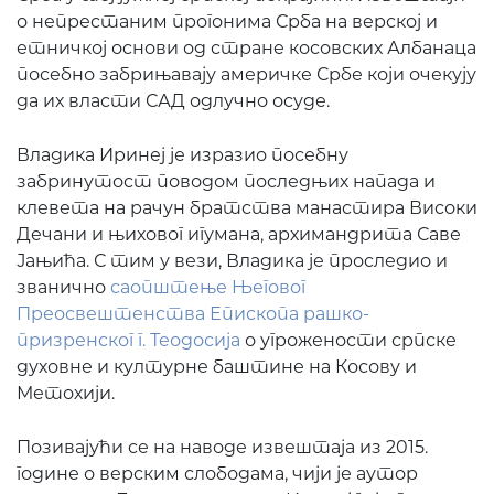
о непрестаним прогонима Срба на верској и
етничкој основи од стране косовских Албанаца
посебно забрињавају америчке Србе који очекују
да их власти САД одлучно осуде.
Владика Иринеј је изразио посебну
забринутост поводом последњих напада и
клевета на рачун братства манастира Високи
Дечани и њиховог игумана, архимандрита Саве
Јањића. С тим у вези, Владика је проследио и
званично
саопштење Његовог
Преосвештенства Епископа рашко-
призренског г. Теодосија
о угрожености српске
духовне и културне баштине на Косову и
Метохији.
Позивајући се на наводе извештаја из 2015.
године о верским слободама, чији је аутор