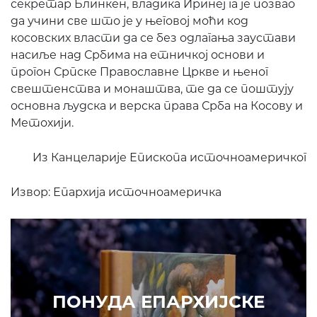
секретар Блинкен, владика Иринеј га је позвао
да учини све што је у његовој моћи код
косовских власти да се без одлагања заустави
насиље над Србима на етничкој основи и
прогон Српске Православне Цркве и њеног
свештенства и монаштва, те да се поштују
основна људска и верска права Срба на Косову и
Метохији.
Из Канцеларије Епископа источноамеричког
Извор: Епархија источноамеричка
ПОНУДА
РА
ДА ЕПАРХИЈСКЕ