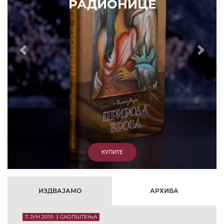
РАДИОНИЦЕ
Prethodni
Slede
КУПИТЕ
ИЗДВАЈАМО
АРХИВА
7. ЈУН 2010.
САОПШТЕЊА