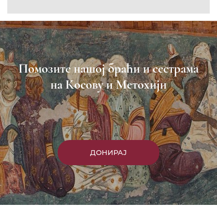
Помозите нашој браћи и сестрама
на Косову и Метохији
ДОНИРАЈ