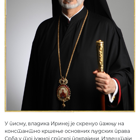
У писму, владика Иринеј је скренуо пажњу на
константно кршење основних људских права
Срба у тој јужној српској покрајини. Извештаји