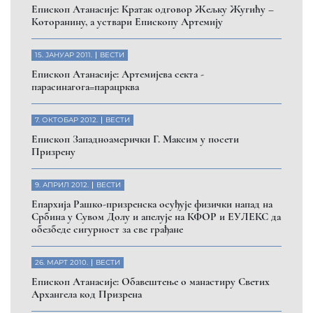
Eпископ Атанасије: Кратак одговор Жељку Жугићу –
Которанину, а уствари Епископу Артемију
15. ЈАНУАР 2011.
ВЕСТИ
Eпископ Атанасије: Артемијева секта -
парасинагога=парацрква
7. ОКТОБАР 2012.
ВЕСТИ
Eпископ Западноамерички Г. Максим у посети
Призрену
9. АПРИЛ 2012.
ВЕСТИ
Eпархија Рашко-призренска осуђује физички напад на
Србина у Сувом Долу и апелује на КФОР и ЕУЛЕКС да
обезбеде сигурност за све грађане
26. МАРТ 2010.
ВЕСТИ
Eпископ Атанасије: Обавештење о манастиру Светих
Архангела код Призрена