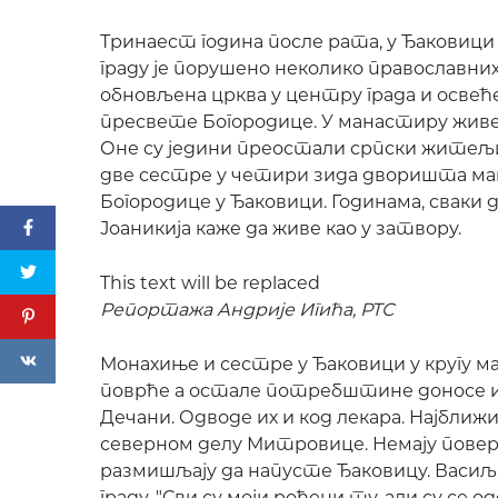
Тринаест година после рата, у Ђаковици
граду је порушено неколико православних 
обновљена црква у центру града и осв
пресвете Богородице. У манастиру живе
Оне су једини преостали српски житељи
две сестре у четири зида дворишта м
Богородице у Ђаковици. Годинама, сваки
Јоаникија каже да живе као у затвору.
This text will be replaced
Репортажа Андрије Игића, РТС
Монахиње и сестре у Ђаковици у кругу ман
поврће а остале потребштине доносе 
Дечани. Одводе их и код лекара. Најближи
северном делу Митровице. Немају повере
размишљају да напусте Ђаковицу. Васиљк
граду. "Сви су моји рођени ту, али су се о