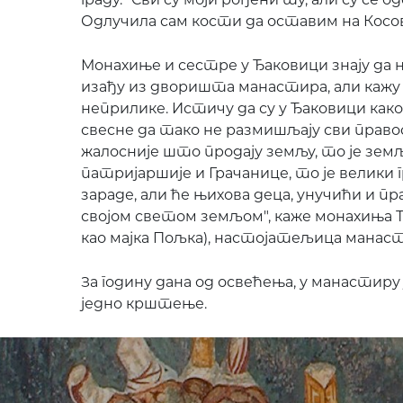
Одлучила сам кости да оставим на Косову
Монахиње и сестре у Ђаковици знају да 
изађу из дворишта манастира, али кажу д
неприлике. Истичу да су у Ђаковици како
свесне да тако не размишљају сви правос
жалосније што продају земљу, то је зем
патријаршије и Грачанице, то је велики г
зараде, али ће њихова деца, унучићи и пр
својом светом земљом", каже монахиња 
као мајка Пољка), настојатељица манаст
За годину дана од освећења, у манастиру 
једно крштење.