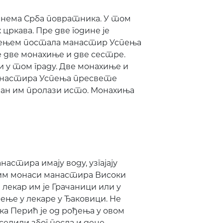
 нема Срба повратника. У том
цркава. Пре две године је
ећењем постала манастир Успења
 две монахиње и две сестре.
 у том граду. Две монахиње и
анастира Успења пресвете
 дан им пролази исто. Монахиња
астира имају воду, узгајају
им монаси манастира Високи
 лекар им је Грачаници или у
ње у лекаре у Ђаковици. Не
а Перић је од рођења у овом
дселили због посла и деце.