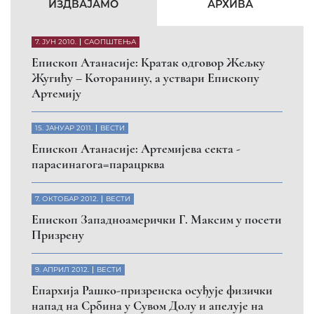
ИЗДВАЈАМО
АРХИВА
7. ЈУН 2010.
САОПШТЕЊА
Eпископ Атанасије: Кратак одговор Жељку
Жугићу – Которанину, а уствари Епископу
Артемију
15. ЈАНУАР 2011.
ВЕСТИ
Eпископ Атанасије: Артемијева секта -
парасинагога=парацрква
7. ОКТОБАР 2012.
ВЕСТИ
Eпископ Западноамерички Г. Максим у посети
Призрену
9. АПРИЛ 2012.
ВЕСТИ
Eпархија Рашко-призренска осуђује физички
напад на Србина у Сувом Долу и апелује на