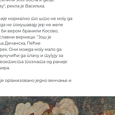
", рекла је Васиљка.
није нормално то што не могу да
а не покушавају јер не желе
 би вером бранили Косово,
лавни верници. "Још је
ља Дечанска, Пећке
рех. Они можда могу мало да
аунучићи да плачу и тугују за
Теоктиста (позната од раније
ира.
је организовано једно венчање и