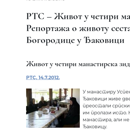
РТС – Живот у четири ма
Репортажа о животу сеста
Богородице у Ђаковици
Живот у четири манастирска зид
РТС, 14.7.2012.
У манастиру Успе
Ђаковици живе две
преостали српски 
им пролази исто. 
манастира, али не
Ђаковицу.