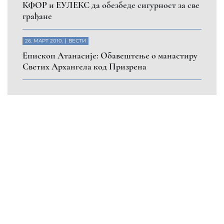
КФОР и ЕУЛЕКС да обезбеде сигурност за све
грађане
26. МАРТ 2010.
ВЕСТИ
Eпископ Атанасије: Обавештење о манастиру
Светих Архангела код Призрена