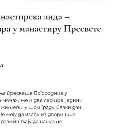
настирска зида –
ра у манастиру Пресвете
а
ња пресвете Богородице у
 монахиње и две сестре, једини
житељи у том граду. Сваки дан
Не могу да изађу из дворишта
 размишљају да напусте