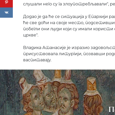
слушали него су га злоупотребљавали", ре
Додао је да ће се ситуација у Епархији 
ће све доћи на своје место, подсетивши 
побегли они људи који су имали користи 
цркве".
Владика Атанасије је изразио задовољст
присуствовала литургији, позвавши род
васпитавају.
П