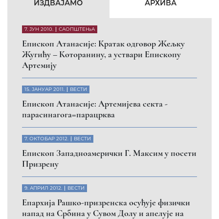
КФОР и ЕУЛЕКС да обезбеде сигурност за све
грађане
26. МАРТ 2010.
ВЕСТИ
Eпископ Атанасије: Обавештење о манастиру
Светих Архангела код Призрена