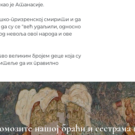
као је Атанасије.
рашко-призренској смирити и да
да су се "већ удаљили, односно
од невоља овог народа и ове
во великим бројем деце која су
итеље да их правилно
омозите нашој браћи и сестрама 