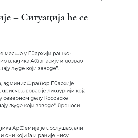
е – Ситуација ће се
је место у Епархији рашко-
чио владика Атанасије и позвао
шају људе који заводе".
е, администратор Епархије
 присуствовао је литургији која
 у северном делу Косовске
ју људе који заводе", преноси
дика Артемије је послушао, али
 они који га и раније нису