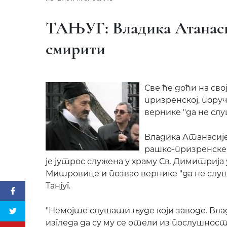
ТАЊУГ: Владика Атанасиј
смирити
Све ће доћи на сво
призренској, пору
вернике "да не слу
Владика Атанасиј
рашко-призренске,
је јутрос служена у храму Св. Димитрија
Митровице и позвао вернике "да не слуша
Танјуг.
"Немојте слушати људе који заводе. Вла
изгледа да су му се отели из послушности