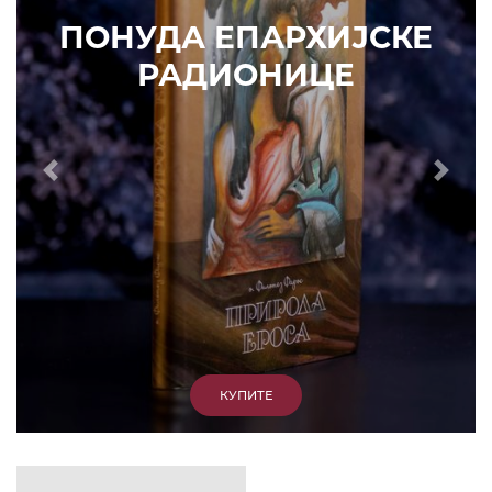
ИЗДВАЈАМО
АРХИВА
КУПИТЕ
7. ЈУН 2010.
САОПШТЕЊА
Eпископ Атанасије: Кратак одговор Жељку
Жугићу – Которанину, а уствари Епископу
Артемију
15. ЈАНУАР 2011.
ВЕСТИ
Eпископ Атанасије: Артемијева секта -
парасинагога=парацрква
7. ОКТОБАР 2012.
ВЕСТИ
Eпископ Западноамерички Г. Максим у посети
Призрену
9. АПРИЛ 2012.
ВЕСТИ
Eпархија Рашко-призренска осуђује физички
напад на Србина у Сувом Долу и апелује на