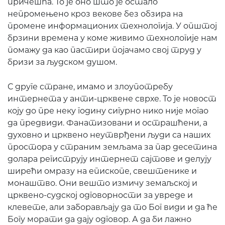
причешћа. То је оно што је остало
непромењено кроз векове без обзира на
промене информационих технологија. У општој
брзини времена у коме живимо технологије нам
помажу да као пастири појачамо свој труд у
бризи за људском душом.
С друге стране, имамо и злоупотребу
интернета у анти-црквене сврхе. То је новост
коју до пре неку годину сигурно нико није могао
да предвиди. Фанатизовани и острашћени, а
духовно и црквено неутврђени људи са наших
простора у страним земљама за пар десетина
долара региструју интернет сајтове и делују
ширећи омразу на епископе, свештенике и
монаштво. Они вешто измичу земаљској и
црквено-судској одговорности за увреде и
клевете, али заборављају да то Бог види и да ће
Богу морати да дају одговор. А да би лажно