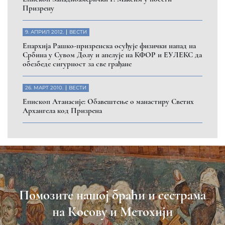
Призрену
9. АПРИЛ 2012.
ВЕСТИ
Eпархија Рашко-призренска осуђује физички напад на
Србина у Сувом Долу и апелује на КФОР и ЕУЛЕКС да
обезбеде сигурност за све грађане
26. МАРТ 2010.
ВЕСТИ
Eпископ Атанасије: Обавештење о манастиру Светих
Архангела код Призрена
Помозите нашој браћи и сестрама
на Косову и Метохији