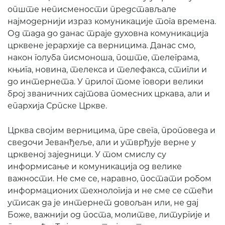
опште неписмености представљале
најмодернији израз комуникације тога времена.
Од тада до данас траје духовна комуникација
црквене јерархије са верницима. Данас смо,
након голуба писмоноша, поште, телеграма,
књига, новина, телекса и телефакса, стигли и
до интернета. У прилог томе говори велики
број званичних сајтова помесних цркава, али и
епархија Српске Цркве.
Црква својим верницима, пре свега, проповеда и
сведочи Јеванђеље, али и утврђује верне у
црквеној заједници. У том смислу су
информисање и комуникација од велике
важности. Не сме се, наравно, постати робом
информационих технологија и не сме се стећи
утисак да је интернет довољан или, не дај
Боже, важнији од поста, молитве, литургије и