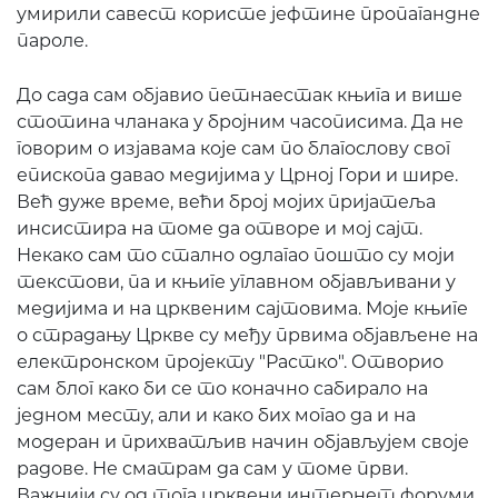
умирили савест користе јефтине пропагандне
пароле.
До сада сам објавио петнаестак књига и више
стотина чланака у бројним часописима. Да не
говорим о изјавама које сам по благослову свог
епископа давао медијима у Црној Гори и шире.
Већ дуже време, већи број мојих пријатеља
инсистира на томе да отворе и мој сајт.
Некако сам то стално одлагао пошто су моји
текстови, па и књиге углавном објављивани у
медијима и на црквеним сајтовима. Моје књиге
о страдању Цркве су међу првима објављене на
електронском пројекту "Растко". Отворио
сам блог како би се то коначно сабирало на
једном месту, али и како бих могао да и на
модеран и прихватљив начин објављујем своје
радове. Не сматрам да сам у томе први.
Важнији су од тога црквени интернет форуми