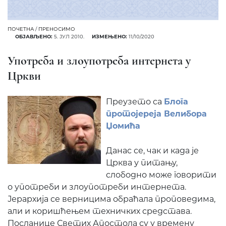
ПОЧЕТНА
/
ПРЕНОСИМО
ОБЈАВЉЕНО:
5. ЈУЛ 2010.
ИЗМЕЊЕНО:
11/10/2020
Употреба и злоупотреба интернета у
Цркви
Преузето са
Блога
протојереја Велибора
Џомића
Данас се, чак и када је
Црква у питању,
слободно може говорити
о употреби и злоупотреби интернета.
Јерархија се верницима обраћала проповедима,
али и коришћењем техничких средстава.
Посланице Светих Апостола су у времену