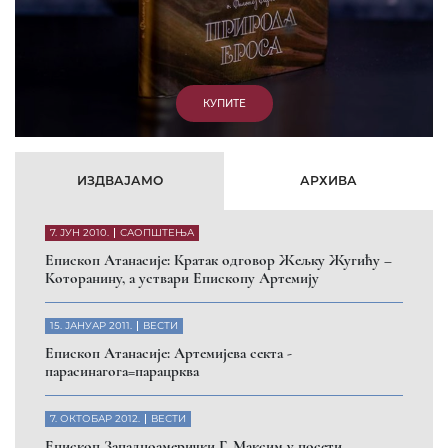
КУПИТЕ
ИЗДВАЈАМО
АРХИВА
7. ЈУН 2010.
САОПШТЕЊА
Eпископ Атанасије: Кратак одговор Жељку Жугићу –
Которанину, а уствари Епископу Артемију
15. ЈАНУАР 2011.
ВЕСТИ
Eпископ Атанасије: Артемијева секта -
парасинагога=парацрква
7. ОКТОБАР 2012.
ВЕСТИ
Eпископ Западноамерички Г. Максим у посети