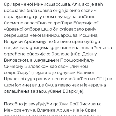
привременог Министарства. Али, ако је већ
поставка била таква онда је било сасвим
оправдано да је у овом случају за потпис
писмено овластио секретара Епархијског
управног одбора што би одговарало рангу
секретара неког министарства. Истина,
Владики Артемију не би било први пут да
својим сарадницима даје писмена овлашћења за
одређене епархијске послове (нпр. Дејану
Виловском, а тадашњем Протосинђелу
Симеону Виловском као свом „личном
секретару“ (недавно је одлуком Великог
Црквеног суда рашчињен и изопштен из СПЦ на
три године) више пута давао чак и генерална
овлашћења за заступање Епархије).
Посебно је зачуђујући датум потписивања
Меморандума. Владика Артемије је први