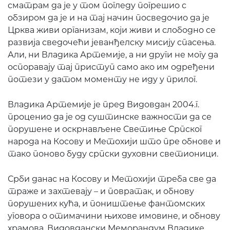
сматрам да је у том погледу погрешио с
обзиром да је и на тај начин посведочио да је
Црква живи организам, који живи и слободно се
развија сведочећи јеванђелску мисију спасења.
Али, ни Владика Артемије, а ни други не могу да
оспоравају тај приступ само ако им одређени
потези у датом моменту не иду у прилог.
Владика Артемије је пред Видовдан 2004.г.
проценио да је од суштинске важности да се
порушене и оскрнављене Светиње Српског
народа на Косову и Метохији што пре обнове и
тако поново буду српски духовни светионици.
Срби данас на Косову и Метохији треба све да
траже и захтевају – и повратак, и обнову
порушених кућа, и поништење фантомских
уговора о отимачини њихове имовине, и обнову
храмова. Видовдански Меморандум Владике