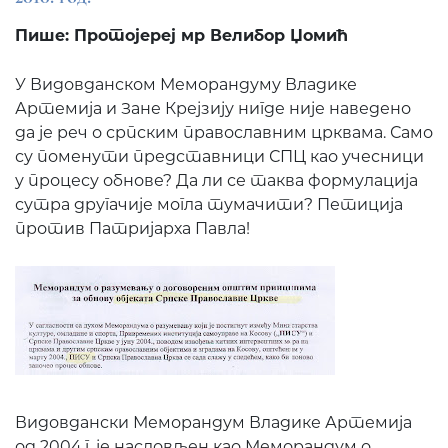
Пише: Протојереј мр Велибор Џомић
У Видовданском Меморандуму Владике
Артемија и Зане Крејзију нигде није наведено
да је реч о српским православним црквама. Само
су поменути представници СПЦ као учесници
у процесу обнове? Да ли се таква формулација
сутра другачије могла тумачити? Петиција
против Патријарха Павла!
Видовдански Меморандум Владике Артемија
од 2004.г. је насловљен као Меморандум о