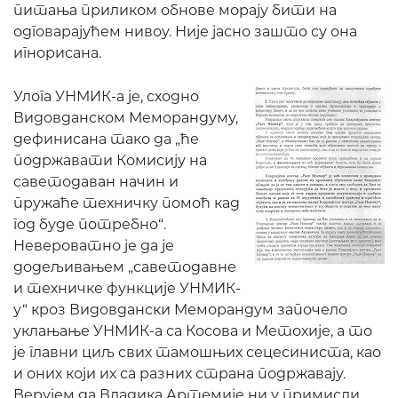
питања приликом обнове морају бити на
одговарајућем нивоу. Није јасно зашто су она
игнорисана.
Улога УНМИК-а је, сходно
Видовданском Меморандуму,
дефинисана тако да „ће
подржавати Комисију на
саветодаван начин и
пружаће техничку помоћ кад
год буде потребно“.
Невероватно је да је
додељивањем „саветодавне
и техничке функције УНМИК-
у“ кроз Видовдански Меморандум започело
уклањање УНМИК-а са Косова и Метохије, а то
је главни циљ свих тамошњих сецесиниста, као
и оних који их са разних страна подржавају.
Верујем да Владика Артемије ни у примисли