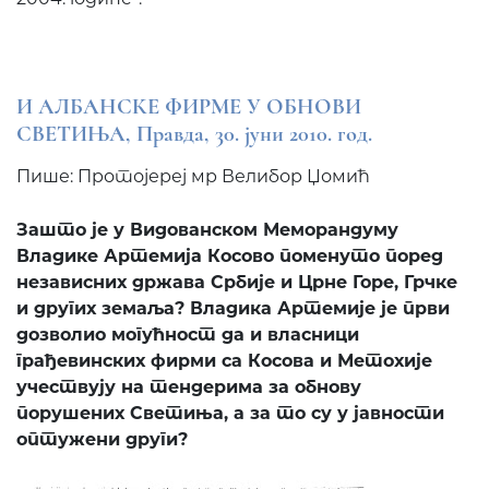
И АЛБАНСКЕ ФИРМЕ У ОБНОВИ
СВЕТИЊА, Правда, 30. јуни 2010. год.
Пише: Протојереј мр Велибор Џомић
Зашто је у Видованском Меморандуму
Владике Артемија Косово поменуто поред
независних држава Србије и Црне Горе, Грчке
и других земаља? Владика Артемије је први
дозволио могућност да и власници
грађевинских фирми са Косова и Метохије
учествују на тендерима за обнову
порушених Светиња, а за то су у јавности
оптужени други?