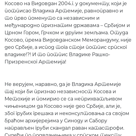
Косово на Видовдан 2004.г. у документу, који је
потписао Владика Артемије, равноправно и
то прво поменуто са независним и
међународно признатим државама – Србијом и
Црном Гором, Грчком и другим земљама. Отуда
Косово, према Видовданском Меморандуму, није
део Србије, а испод тога стоји потпис српског
владике!?! И то потпис Владике Рашко-
Призренског Артемија!
Не верујем, наравно, да је Владика Артемије
тај који би признао независност Косова и
Метохије и помирио се са неприхватљивом
чињеницом да Косово није део Србије, али је,
због грубих грешака и неконсултовања са својом
браћом архијерејима у Синоду и Сабору
направљен груби скандал раван катастрофи.
Судећи по подвлачењима у српском тексту