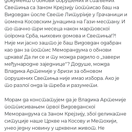
документ о обнови порушених и спаљених
Светиња са Заном Крејзију потписао баш на
Видовдан после Свете Литургије у Грачаници и
помена Косовским јунацима на Гази-местану. И
то тачно три месеца након мартовског
погрома Срба, њихових домова и Светиња!?!
Није ми јасно зашто је баш Видовдан одабран
као дан за потпис Меморандума о обнови
цркава! Да ли се и ту можда радило о „завери
међународне заједнице“? Додуше, можда
Владика Артемије у бризи за обновом
порушених Светиња није имао избора. Ако је
то разлог онда га треба и разумети.
Морам да констатујем да је Владика Артемије
потписивањем првог Видовданског
Меморандума са Заном Крејзију, због деликатне
ситуције наше Цркве на Косову и Метохији,
унео једну новину у црквени живот. Не