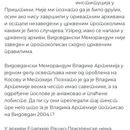
институција у
Приштини. Није ми познато да је било других,
осим ако нису завршили у приватним архивама
и остали незаведени у црквеним протоколима
каквих је било случајева. Узгред, иако се налази у
црквеној архиви, Видовдански Меморандум није
заведен и протоколисан сходно црквеним
правилима.
Видовдански Меморандум Владике Артемија у
једном делу осветљава неке од проблема на
Косову и Метохији. Познато је да је Владика
Артемије веома често имао саветнике, а за
одређене послове је ангажовао и плаћене
лобисте. Да ли су они прегледали тај текст
пре него што га је Владика Артемије потписао
на Видовдан 2004.г.?
У архиви Епархије Рашко-Призренске нема