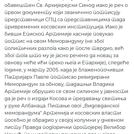
обавештен Св. Архијерејски Синод иако је реч о
првом документу који званичнно потписују
представници СПЦ са представницима тада
привремених косовских институција. Иако је
бивши Епископ Артемије касније повукао
потпис на овом Меморандуму (не због
политичких разлога како је после тврдио, већ
због тога што му је јасно речено да новац за
овнову неће ићи преко њега и Епархије), следеће
године, у марту 2005. када је блаженопочивши
Патријарх Павле потписао ревидирани
Меморандум за обнову, тадашњи Владика
Артемије обрушио се свом силином у јавности
да је реч о издаји Косова и предавању светиња
у руке Албанаца. Питање овог „Видовданског
меморандума“ Артемија и косовских власти
посебно је обрадио у својој колумни у дневном
листу Правда подгорички протојереј Велибор