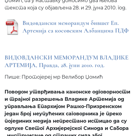
Џомић, па у наставку доносимо два његова
текста која су објављена 28. и 29. јуна 2010. год.
Видовдански меморандум бившег Еп.
Артемија са косовским Албанцима ПДФ
ВИДОВДАНСКИ МЕМОРАНДУМ ВЛАДИКЕ
АРТЕМИЈА, Правда, 28. јуни 2010. год.
Пише: Протојереј мр Велибор Џомић
Поводом утврђивања канонске одговорности
и трајног разрешења Владике Артемија од
управљања Епархијом Рашко-Призренском
један број неупућених саговорника је преко
појединих медија непрестано истицао да су
одлуке Светог Архијерејског Синода и Сабора
„инструисане од страних сила због