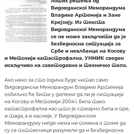
лоших решења од
Видовданског Меморандума
Владике Артемија и Зане
Крејзију. Из текста
Видовданског Меморандума
се не може закључити да је
безбедносна ситуација за
Србе и неалбанце на Косову
и Метохији катастрофална. УНМИК сведен
искључиво на саветодавно и техничко тело.
Ако неко за сто година буде читао само
Видовдански Меморандум Владике Артемија
озбиљно ће бити у дилеми да ли је ситуација
на Косову и Метохији 2004.г. била тако
катастрофална као што је стварно била и пре,
и тада, а и касније. У Видовданском
Меморандуму нигде нема ни помена о томе да
су се потписници разумели да и безбедносна