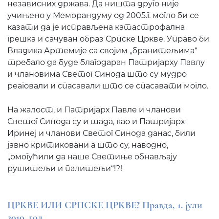
независних држава. Да ништа друго није
учињено у Меморандуму од 2005.г. могло би се
казати да је исправљена катастрофална
грешка и сачуван образ Српске Цркве. Управо би
Владика Артемије са својим „бранитељима“
требало да буде благодаран Патријарху Павлу
и члановима Светог Синода што су мудро
реаговали и спасавали што се спасавати могло.
На жалост, и Патријарх Павле и чланови
Светог Синода су и тада, као и Патријарх
Иринеј и чланови Светог Синода данас, били
јавно критиковани а што су, наводно,
„омогућили да наше Светиње обнављају
рушитељи и палитељи“!?!
ЦРКВЕ ИЛИ СРПСКЕ ЦРКВЕ? Правда, 1. јули
2010. год.