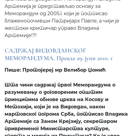
Артемија је представљао основу за
Меморандум од 2005.г. који је потписао
блаженопочивши Патријарх Павле, а чији је
жестоки критичар управо Владика
Артемије!?!
САДРЖАЈ ВИДОВДАНСКОГ
МЕМОРАНДУМА, Правда 29. јуни 2010. г
Пише: Протојереј мр Велибор Џомић
Шта чини садржај првог Меморандума о
разумевању о договореним општим
принципима обнове црква на Косову и
Метохији, који је на Видовдан, након
мартовског погрома Срба, потписао Владика
Артемије са Заном Крејзију, секретаром
привременог Министарства културе,
спорта и медија из Приштине? Ко је увео