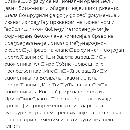
приметио да су се национални бранитељи,
јавни брижници и опадачи највиших црквених
тела потрудили да дођу до овог документа и
изанализирају га у црквеном, националном и
геополитичком погледу.Меморандумом је
формирана петочлана Комисија, а право на
председавање је припало међународном
експерту. Право на чланство су имали по један
представник СПЦ и Завода за заштиту
споменика културе Србије (погрешно је
насловљен као „Институт за заштиту
споменика из Београда“), као и по један
представник „Института за заштиту
споменика са Косова“ (није наведено „из
Приштине“, као што је наведено у случају
српског) и привременог министарства
културе (у српском преводу није назначено да
је реч о привременим институцијама него
„ИПС“).