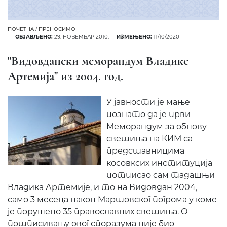
ПОЧЕТНА
/
ПРЕНОСИМО
ОБЈАВЉЕНО:
29. НОВЕМБАР 2010.
ИЗМЕЊЕНО:
11/10/2020
"Видовдански меморандум Владике
Артемија" из 2004. год.
У јавности је мање
познато да је први
Меморандум за обнову
светиња на КИМ са
представницима
косовксих институција
потписао сам тадашњи
Владика Артемије, и то на Видовдан 2004,
само 3 месеца након Мартовског погрома у коме
је порушено 35 православних светиња. О
потписивању овог споразума није био