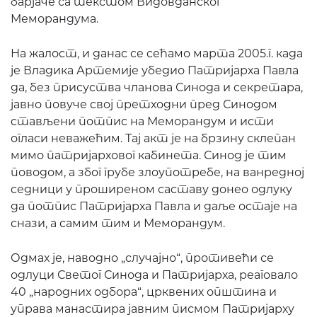
барјаче са текстом Видовданског
Меморандума.
На жалост, и данас се сећамо марта 2005.г. када
је Владика Артемије убедио Патријарха Павла
да, без присуства чланова Синода и секретара,
јавно повуче свој претходни пред Синодом
стављени потпис на Меморандум и исти
огласи неважећим. Тај акт је на брзину склепан
мимо патријарховог кабинета. Синод је тим
поводом, а због грубе злоупотребе, на ванредној
седници у проширеном саставу донео одлуку
да потпис Патријарха Павла и даље остаје на
снази, а самим тим и Меморандум.
Одмах је, наводно „случајно“, противећи се
одлуци Светог Синода и Патријарха, реаговало
40 „народних одбора“, црквених општина и
управа манастира јавним писмом Патријарху