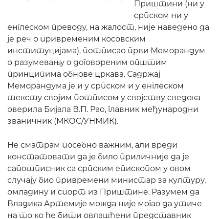
Приштини (ни у
српском ни у
енглеском преводу, на жалост, није наведено да
је реч о привременим косовским
институцијама), потписао први Меморандум
о разумевању о договореним општим
принципима обнове цркава. Садржај
Меморандума је и у српском и у енглеском
тексту својим потписом у својству сведока
оверила Бијала В.П. Рао, главник међународни
званичник (МКОС/УНМИК).
Не сматрам посебно важним, али вреди
констатовати да је било приличније да је
сапотписник са српским епископом у овом
случају био привремени министар за културу,
омладину и спорт из Приштине. Разумем да
Владика Артемије можда није могао да утиче
на то ко ће бити овлашћени представник