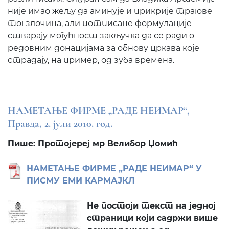
није имао жељу да аминује и прикрије трагове
тог злочина, али потписане формулације
стварају могућност закључка да се ради о
редовним донацијама за обнову цркава које
страдају, на пример, од зуба времена.
НАМЕТАЊЕ ФИРМЕ „РАДЕ НЕИМАР“,
Правда, 2. јули 2010. год.
Пише: Протојереј мр Велибор Џомић
НАМЕТАЊЕ ФИРМЕ „РАДЕ НЕИМАР“ У
ПИСМУ ЕМИ КАРМАЈКЛ
Не постоји текст на једној
страници који садржи више