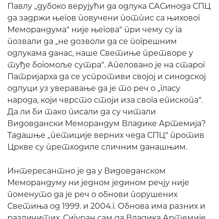
Павлу „дубоко верујући да одлука САСинода СПЦ
да задржи његов повучени потпис са њиховог
Меморандума“ није његова“ при чему су га
позвали да „не дозволи да се погрешним
одлукама данас, наше Светиње претворе у
туђе богомоље сутра“. Апеловано је на старог
Патријарха да се успротиви својој и синодској
одлуци уз уверавање да је то реч о „гласу
народа, који чврсто стоји иза свога епископа“.
Да ли би тако писали да су читали
Видовдански Меморандум Владике Артемија?
Тадашње „петиције верних чеда СПЦ“ против
Цркве су претходиле сличним данашњим.
Интересантно је да у Видовданском
Меморандуму ни једном једином речју није
поменуто да је реч о обнови порушених
Светиња од 1999. и 2004.г. Обнова има разних и
различитих. Сигуран сам да Владика Артемије