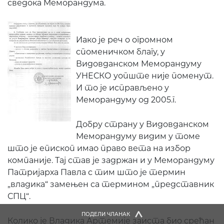
сведока Меморандума.
Иако је реч о огромном
споменичком благу, у
Видовданском Меморандуму
УНЕСКО уопште није поменут.
И то је исправљено у
Меморандуму од 2005.г.
Добру страну у Видовданском
Меморандуму видим у томе
што је епископ имао право вета на избор
компаније. Тај став је задржан и у Меморандуму
Патријарха Павла с тим што је термин
„владика“ замењен са термином „представник
СПЦ“.
ПОДЕЛИ ЧЛАНАК
Колико је Владика Артемије заиста био срећан