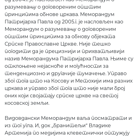
разумевању о договореним општим
принципима обнове цркава. Меморандум
Патријарха Павла од 2005.г. је насловљен као
Меморандум о разумевању о договореним
општим принципима за обнову објеката
Српске Православне Цркве. Није тешко
погодити да је прецизнији и прихватљивији
назив Меморандума Патријарха Павла. Њиме су
отклоњене нејасноће и могућности за
тенденциозно и другачије тумачење. Управо
због тога што на Косову и Метохији има разних
цркава и управо због тога што није мали број
оних који својатају српске цркве на светој
косовској земљи.
Видовдански Меморандум ваља посматрати и
из тог угла. И, док „бранитељи“ Владике
Артемија по медијима клеветнички оптужују