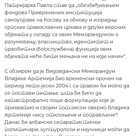
Патријарха Павла став да „обезбеђивањем
фондова Привремених институција
самоуправе на Косову за обнову и изградњу
српских православних цркава и других верских
објеката у складу са овим Меморандумом о
разумевању, власништво, идентитет и
првобитна (богослужбена) функција ових
објеката неће бити мењана ни на који начин“.
С обзиром да је Видовдански Меморандум
Владике Артемија био временски орочен на
период лето-јесен 2004.г. са правом би могло да
се постави питање: шта би било да
катастрофално лоше формулације које је
прихватио и својим потписом оверио Владика
Артемије нису отклоњене и поправљене?
Данас би албански сепаратистички
политичари, културолози и научници могли да