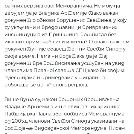
радних верзија овог Меморандума. Не могу да
верујем да је Владика Артемије тако важан
документ о обнови порушених Светиња, у коју
су укључени и представници привремених
институција из Приштине, потписао без
икаквих примедаба или измена? О овако важном
документу није обавештен ни Свети Синод у
своје време. Нема ни података да је тај
документ пре потписивања уступан на увид
члановима Правног савета СПЦ како би својим
сугестијама и примедбама утицали на
побољшање понуђеног предлога.
Више пута су, након потоњих противљења
Владике Артемија и његових јавних критика
Патријарха Павла због потписа Меморандума
од 2005.г., чланови Светог Синода указивали на
постојање Видовданског Меморандума. Нисам