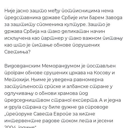
Није јасно зашто међу потписницима нема
представника државе Србије или барем Завода
за заштиту споменика културе. Зашто је
држава Србија на тако деликатан начин
искључена као партнер у тако важном питању
као што је питање обнове порушених
Светиња?
Видовданским Меморандумом је постављен
програм обнове срушених цркава на Косову и
Метохији. Њиме је уведена равномерна
заступљеност српске и албанске стране у
одлучивању о обнови храмова под
председништвом страног експерта. А и једна
и друга страна су биле дужне да спроводе
„препоруке Савета Европе за хитне
интервентне радове током лета и јесени
2004. године“.