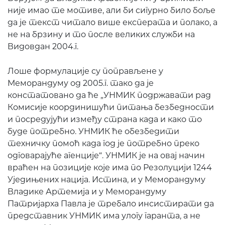
није имао те мотиве, али би сигурно било боље
да је текст читало више експерата и полако, а
не на брзину и то после великих служби на
Видовдан 2004.г.
Лоше формулације су поправљене у
Меморандуму од 2005.г. тако да је
констатовано да ће „УНМИК подржавати рад
Комисије координишући питања безбедности
и посредујући између страна када и како то
буде потребно. УНМИК ће обезбедити
техничку помоћ када год је потребно преко
одговарајуће агенције“. УНМИК је на овај начин
враћен на позиције које има по Резолуцији 1244
Уједињених нација. Истина, и у Меморандуму
Владике Артемија и у Меморандуму
Патријарха Павла је требало инсистирати да
представник УНМИК има улогу гаранта, а не