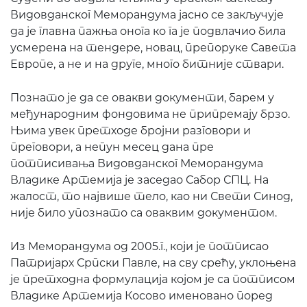
Видовданског Меморандума јасно се закључује
да је главна пажња онога ко га је подвлачио била
усмерена на тендере, новац, препоруке Савета
Европе, а не и на друге, много битније ствари.
Познато је да се овакви документи, барем у
међународним фондовима не припремају брзо.
Њима увек претходе бројни разговори и
преговори, а непун месец дана пре
потписивања Видовданског Меморандума
Владике Артемија је заседао Сабор СПЦ. На
жалост, то највише тело, као ни Свети Синод,
није било упознато са оваквим документом.
Из Меморандума од 2005.г., који је потписао
Патријарх Српски Павле, на сву срећу, уклоњена
је претходна формулација којом је са потписом
Владике Артемија Косово именовано поред