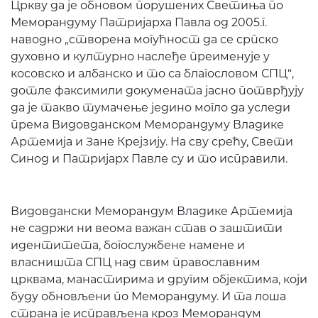
Цркву да је обновом порушених Светиња по
Меморандуму Патријарха Павла од 2005.г.
наводно „створена могућност да се српско
духовно и културно наслеђе преименује у
косовско и албанско и то са благословом СПЦ“,
дотле факсимили докумената јасно потврђују
да је такво тумачење једино могло да уследи
према Видовданском Меморандуму Владике
Артемија и Зане Крејзију. На сву срећу, Свети
Синод и Патријарх Павле су и то исправили.
Видовдански Меморандум Владике Артемија
не садржи ни веома важан став о заштити
идентитета, богослужбене намене и
власништа СПЦ над свим православним
црквама, манастирима и другим објектима, који
буду обновљени по Меморандуму. И та лоша
страна је исправљена кроз Меморандум