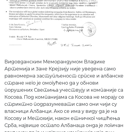
Видовданским Меморандумом Владике
Артемија и Зане Крејзију није уведена само
равномерна заступљеност српске и албанске
стране него је омогућено да у обнови
порушених Светиња учествују и компаније са
Косова. Под компанијама са Косова не морају се
стриктно подразумевати само они чији су
власници Албанци. Ако се има у виду да је на
Косову и Метохији, након етничког чишћења
Срба, највише остало Албанаца онда је логичан