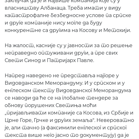
закључак да је и највише компанија које су у
власништву Албанаца. Треба имати у виду
катастрофалне безбедносне услове па српске
и друге компаније нису могле да буду
конкурентне са другима на Косову и Метохији.
На жалост, касније су у јавности за то решење
неправедно оптуживани други, а пре свих
Свети Синод и Патријарх Павле.
Напред наведено не представља најгоре у
Видовданском Меморандуму. И у српском и у
енглеском тексту Видовданског Меморандума
се наводи да ће се на глобалне тендере за
обнову порушених Светиња моћи
„пријављивати компаније са Косова, из Србије и
Црне Горе, Грчке и других земаља“. Невероватно
је, али тачно (а факсимили енглеског и српског
текста више него јасно то документују) да је