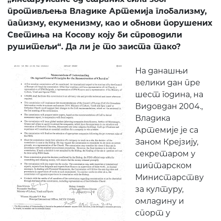
противљења Владике Артемија глобализму,
папизму, екуменизму, као и обнови порушених
Светиња на Косову коју би спроводили
рушитељи“. Да ли је то заиста тако?
На данашњи
велики дан пре
шест година, на
Видовдан 2004.,
Владика
Артемије је са
Заном Крејзију,
секретаром у
шиптарском
Министарству
за културу,
омладину и
спорт у