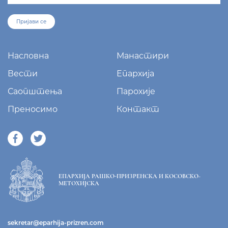
Пријави се
Насловна
Манастири
Вести
Епархија
Саопштења
Парохије
Преносимо
Контакт
ЕПАРХИЈА РАШКО-ПРИЗРЕНСКА И КОСОВСКО-
МЕТОХИЈСКА
sekretar@eparhija-prizren.com