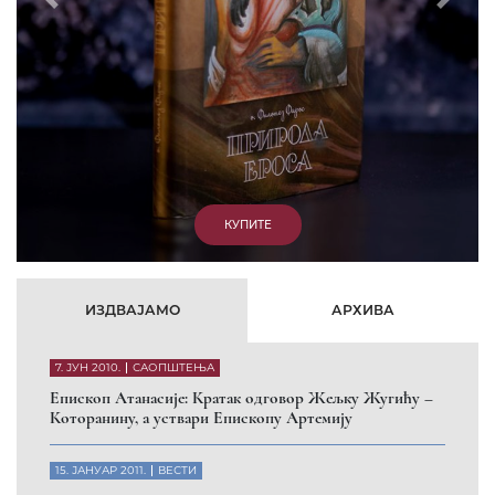
Prethodni
Slede
КУПИТЕ
ИЗДВАЈАМО
АРХИВА
7. ЈУН 2010.
САОПШТЕЊА
Eпископ Атанасије: Кратак одговор Жељку Жугићу –
Которанину, а уствари Епископу Артемију
15. ЈАНУАР 2011.
ВЕСТИ