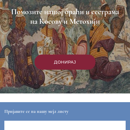
Помозите нашој браћи и сестрама
на Косову и Метохији
ДОНИРАЈ
Пријавите се на нашу мејл листу