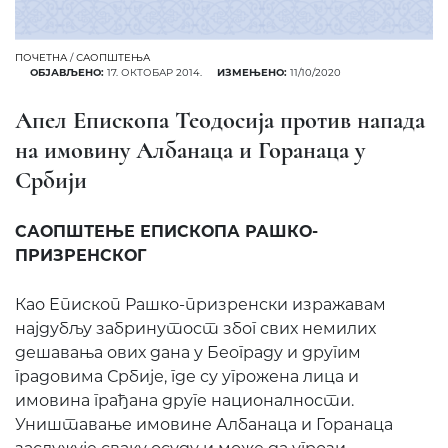
ПОЧЕТНА
/
САОПШТЕЊА
ОБЈАВЉЕНО:
17. ОКТОБАР 2014.
ИЗМЕЊЕНО:
11/10/2020
Апел Епископа Теодосија против напада
на имовину Албанаца и Горанаца у
Србији
САОПШТЕЊЕ ЕПИСКОПА РАШКО-
ПРИЗРЕНСКОГ
Као Епископ Рашко-призренски изражавам
најдубљу забринутост због свих немилих
дешавања ових дана у Београду и другим
градовима Србије, где су угрожена лица и
имовина грађана друге националности.
Уништавање имовине Албанаца и Горанаца