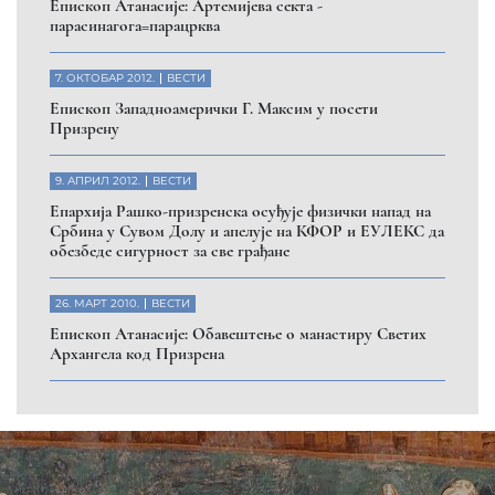
Eпископ Атанасије: Артемијева секта -
парасинагога=парацрква
7. ОКТОБАР 2012.
ВЕСТИ
Eпископ Западноамерички Г. Максим у посети
Призрену
9. АПРИЛ 2012.
ВЕСТИ
Eпархија Рашко-призренска осуђује физички напад на
Србина у Сувом Долу и апелује на КФОР и ЕУЛЕКС да
обезбеде сигурност за све грађане
26. МАРТ 2010.
ВЕСТИ
Eпископ Атанасије: Обавештење о манастиру Светих
Архангела код Призрена