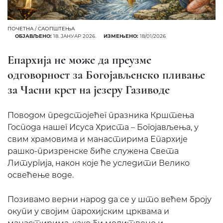
ПОЧЕТНА
/
САОПШТЕЊА
ОБЈАВЉЕНО:
18. ЈАНУАР 2026.
ИЗМЕЊЕНО:
18/01/2026
Епархија не може да преузме
одговорност за Богојављенско пливање
за Часни крст на језеру Газиводе
Поводом предстојећег празника Крштења
Господа нашег Исуса Христа – Богојављења, у
свим храмовима и манастирима Епархије
рашко-призренске биће служена Света
Литургија, након које ће уследити Велико
освећење воде.
Позивамо верни народ да се у што већем броју
окупи у својим парохијским црквама и