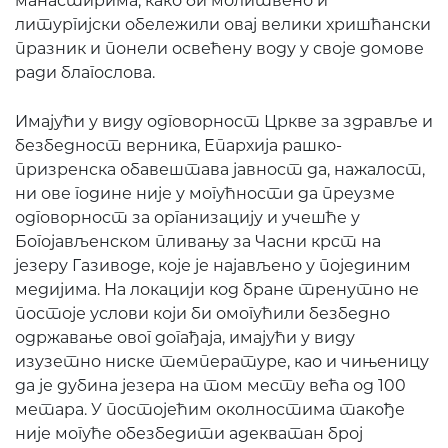
манастирима, како би молитвено и
литургијски обележили овај велики хришћански
празник и понели освећену воду у своје домове
ради благослова.
Имајући у виду одговорност Цркве за здравље и
безбедност верника, Епархија рашко-
призренска обавештава јавност да, нажалост,
ни ове године није у могућности да преузме
одговорност за организацију и учешће у
Богојављенском пливању за Часни крст на
језеру Газиводе, које је најављено у појединим
медијима. На локацији код бране тренутно не
постоје услови који би омогућили безбедно
одржавање овог догађаја, имајући у виду
изузетно ниске температуре, као и чињеницу
да је дубина језера на том месту већа од 100
метара. У постојећим околностима такође
није могуће обезбедити адекватан број