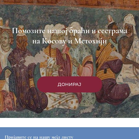
Помозите нашој браћи и сестрама
на Косову и Метохији
ДОНИРАЈ
Пријавите се на нашу мејл листу