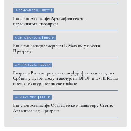
15. ЈАНУАР 2011.
ВЕСТИ
Eпископ Атанасије: Артемијева секта -
парасинагога=парацрква
7. ОКТОБАР 2012.
ВЕСТИ
Eпископ Западноамерички Г. Максим у посети
Призрену
9. АПРИЛ 2012.
ВЕСТИ
Eпархија Рашко-призренска осуђује физички напад на
Србина у Сувом Долу и апелује на КФОР и ЕУЛЕКС да
обезбеде сигурност за све грађане
26. МАРТ 2010.
ВЕСТИ
Eпископ Атанасије: Обавештење о манастиру Светих
Архангела код Призрена