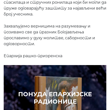
спасилаца и стручних ронилаца који би могли да
пруже одговарајућу заштиту за најављени већи
број учесника.
Захваљујемо верницима на разумевању и
позивамо све да празник Богојављења
прославимо у духу молитве, саборности и
одговорности.
Епархија рашко-призренска
ПОНУДА ЕПАРХИЈСКЕ
П
РАДИОНИЦЕ