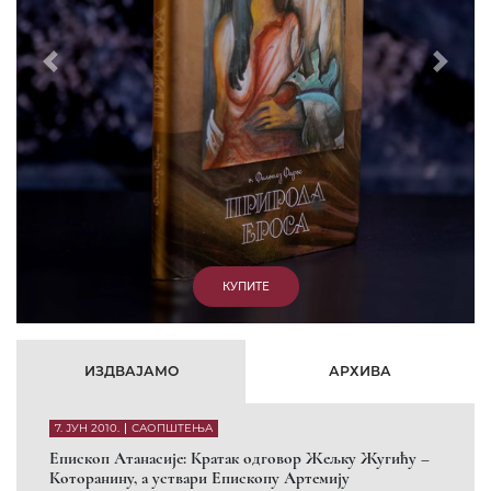
Prethodni
Slede
КУПИТЕ
ИЗДВАЈАМО
АРХИВА
7. ЈУН 2010.
САОПШТЕЊА
Eпископ Атанасије: Кратак одговор Жељку Жугићу –
Которанину, а уствари Епископу Артемију