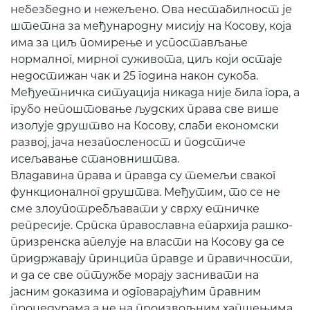
небезбедно и нежељено. Ова нестабилност је
штетна за међународну мисију на Косову, која
има за циљ помирење и успостављање
нормалног, мирног суживота, циљ који остаје
недостижан чак и 25 година након сукоба.
Међуетничка ситуација никада није била гора, а
грубо непоштовање људских права све више
изолује друштво на Косову, слаби економски
развој, јача незапосленост и подстиче
исељавање становништва.
Владавина права и правда су темељи сваког
функционалног друштва. Међутим, то се не
сме злоупотребљавати у сврху етничке
репресије. Српска православна епархија рашко-
призренска апелује на власти на Косову да се
придржавају принципа правде и правичности,
и да се све оптужбе морају заснивати на
јасним доказима и одговарајућим правним
процедурама а не на произвољним хапшењима,