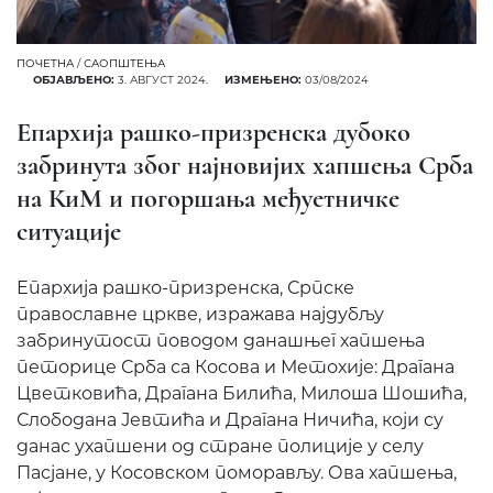
ПОЧЕТНА
/
САОПШТЕЊА
ОБЈАВЉЕНО:
3. АВГУСТ 2024.
ИЗМЕЊЕНО:
03/08/2024
Епархија рашко-призренска дубоко
забринута због најновијих хапшења Срба
на КиМ и погоршања међуетничке
ситуације
Епархија рашко-призренска, Српске
православне цркве, изражава најдубљу
забринутост поводом данашњег хапшења
петорице Срба са Косова и Метохије: Драгана
Цветковића, Драгана Билића, Милоша Шошића,
Слободана Јевтића и Драгана Ничића, који су
данас ухапшени од стране полиције у селу
Пасјане, у Косовском поморављу. Ова хапшења,