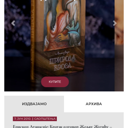
Prethodni
Slede
КУПИТЕ
ИЗДВАЈАМО
АРХИВА
7. ЈУН 2010.
САОПШТЕЊА
Eпископ Атанасије: Кратак одговор Жељку Жугићу –