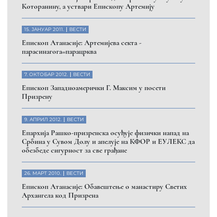
Которанину, а уствари Епископу Артемију
15. ЈАНУАР 2011.
ВЕСТИ
Eпископ Атанасије: Артемијева секта -
парасинагога=парацрква
7. ОКТОБАР 2012.
ВЕСТИ
Eпископ Западноамерички Г. Максим у посети
Призрену
9. АПРИЛ 2012.
ВЕСТИ
Eпархија Рашко-призренска осуђује физички напад на
Србина у Сувом Долу и апелује на КФОР и ЕУЛЕКС да
обезбеде сигурност за све грађане
26. МАРТ 2010.
ВЕСТИ
Eпископ Атанасије: Обавештење о манастиру Светих
Архангела код Призрена