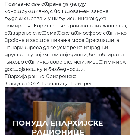
Позивамо све стране да делују
конструктивно, с поштовањем закона,
људских права и у циљу истинског духа
помирења. Коришћење произвољних хапшења,
стварање систематске атмосфере етничког
прогона и застрашивања мора престати, а
напори треба да се усмере ка изградњи
друштва у којем сви појединци, без обзира на
њихово етничко порекло, могу живети у миру,
достојанству и безбедности.
Епархија рашко-призренска
3. август 2024. Грачаница-Призрен
ПОНУДА ЕПАРХИЈСКЕ
РАДИОНИЦЕ