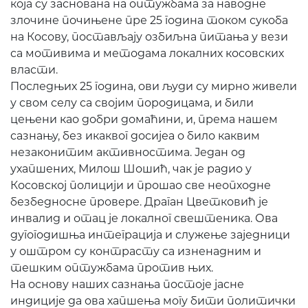
која су заснована на оптужбама за наводне
злочине почињене пре 25 година током сукоба
на Косову, постављају озбиљна питања у вези
са мотивима и методама локалних косовских
власти.
Последњих 25 година, ови људи су мирно живели
у свом селу са својим породицама, и били
цењени као добри домаћини, и, према нашем
сазнању, без икаквог досијеа о било каквим
незаконитим активностима. Један од
ухапшених, Милош Шошић, чак је радио у
Косовској полицији и прошао све неопходне
безбедносне провере. Драган Цветковић је
инвалид и отац је локалног свештеника. Ова
дугогодишња интеграција и служење заједници
у оштром су контрасту са изненадним и
тешким оптужбама против њих.
На основу наших сазнања постоје јасне
индиције да ова хапшења могу бити политички