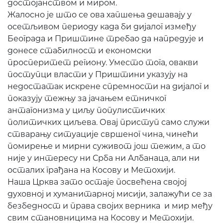
достојанством и миром.
Жалосно је што се ова хапшења дешавају у
осетљивом периоду када би дијалог између
Београда и Приштине требао да напредује и
донесе стабилност и економски
просперитет региону. Уместо тога, овакви
поступци власти у Приштини указују на
недостатак искрене спремности на дијалог и
показују тежњу за јачањем етничког
антагонизма у циљу популистичких
политичких циљева. Овај приступ само служи
стварању ситуације свршеног чина, чинећи
помирење и мирни суживот још тежим, а то
није у интересу ни Срба ни Албанаца, али ни
осталих грађана на Косову и Метохији.
Наша Црква зато остаје посвећена својој
духовној и хуманитарној мисији, залажући се за
безбедност и права својих верника и мир међу
свим становницима на Косову и Метохији.