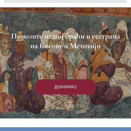
Помозите нашој браћи и сестрама
на Косову и Метохији
ДОНИРАЈ