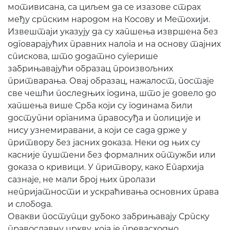
мотивисана, са циљем да се изазове страх
међу српским народом на Косову и Метохији.
Извештаји указују да су хапшења извршена без
одговарајућих правних налога и на основу тајних
спискова, што додатно сугерише
забрињавајући образац произвољних
притварања. Овај образац, нажалост, постаје
све чешћи последњих година, што је довело до
хапшења више Срба који су годинама били
доступни органима правосуђа и полиције и
нису узнемиравани, а који се сада држе у
притвору без јасних доказа. Неки од њих су
касније пуштени без формалних оптужби или
доказа о кривици. У притвору, како Епархија
сазнаје, не мали број њих пролази
непријатности и ускраћивања основних права
и слобода.
Овакви поступци дубоко забрињавају Српску
православну цркву, која је превасходно