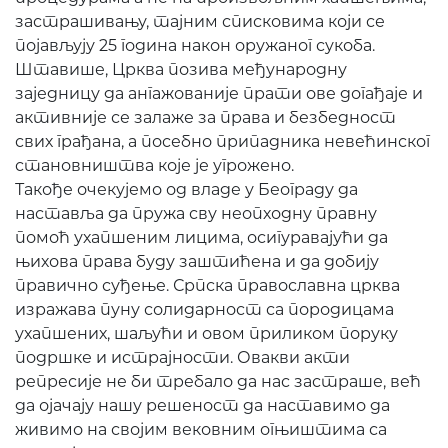
застрашивању, тајним списковима који се
појављују 25 година након оружаног сукоба.
Штавише, Црква позива међународну
заједницу да ангажованије прати ове догађаје и
активније се залаже за права и безбедност
свих грађана, а посебно припадника невећинског
становништва које је угрожено.
Такође очекујемо од владе у Београду да
наставља да пружа сву неопходну правну
помоћ ухапшеним лицима, осигуравајући да
њихова права буду заштићена и да добију
правично суђење. Српска православна црква
изражава пуну солидарност са породицама
ухапшених, шаљући и овом приликом поруку
подршке и истрајности. Овакви акти
репресије не би требало да нас застраше, већ
да ојачају нашу решеност да наставимо да
живимо на својим вековним огњиштима са