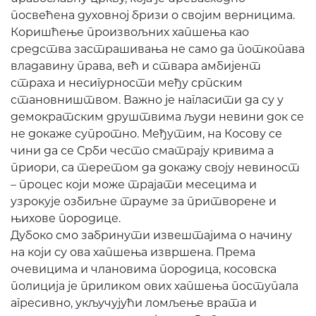
посвећена духовној бризи о својим верницима.
Коришћење произвољних хапшења као
средства застрашивања не само да поткопава
владавину права, већ и ствара амбијент
страха и несигурности међу српским
становништвом. Важно је нагласити да су у
демократским друштвима људи невини док се
не докаже супротно. Међутим, на Косову се
чини да се Срби често сматрају кривима а
приори, са теретом да докажу своју невиност
– процес који може трајати месецима и
узрокује озбиљне трауме за притворене и
њихове породице.
Дубоко смо забринути извештајима о начину
на који су ова хапшења извршена. Према
очевицима и члановима породица, косовска
полиција је приликом ових хапшења поступала
агресивно, укључујући ломљење врата и