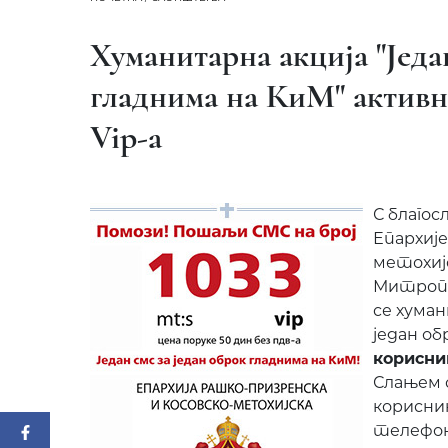
Хуманитарна акција "Једа
гладнима на КиМ" активн
Vip-а
С благо
Епархије
метохиј
Митропо
се хуман
један об
корисни
Слањем с
корисни
телефон