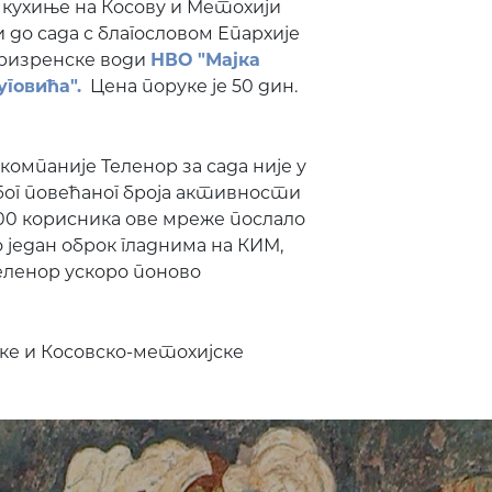
 кухиње на Косову и Метохији
 и до сада с благословом Епархије
ризренске води
НВО "Мајка
говића".
Цена поруке је 50 дин.
мпаније Теленор за сада није у
бог повећаног броја активности
00 корисника ове мреже послало
 један оброк гладнима на КИМ,
Теленор ускоро поново
ке и Косовско-метохијске