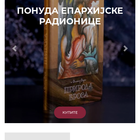
ИЗДВАЈАМО
АРХИВА
КУПИТЕ
7. ЈУН 2010.
САОПШТЕЊА
Eпископ Атанасије: Кратак одговор Жељку
Жугићу – Которанину, а уствари Епископу
Артемију
15. ЈАНУАР 2011.
ВЕСТИ
Eпископ Атанасије: Артемијева секта -
парасинагога=парацрква
7. ОКТОБАР 2012.
ВЕСТИ
Eпископ Западноамерички Г. Максим у посети
Призрену
9. АПРИЛ 2012.
ВЕСТИ
Eпархија Рашко-призренска осуђује физички
напад на Србина у Сувом Долу и апелује на