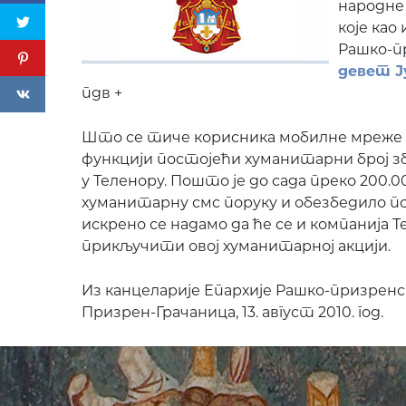
народне
које као
Рашко-п
девет Ју
пдв +
Што се тиче корисника мобилне мреже ко
функцији постојећи хуманитарни број з
у Теленору.
Пошто је до сада преко 200.0
хуманитарну смс поруку и обезбедило по
искрено се надамо да ће се и компанија 
прикључити овој хуманитарној акцији.
Из канцеларије Епархије Рашко-призренс
Призрен-Грачаница, 13.
август 2010.
год.