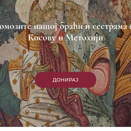
омозите нашој браћи и сестрама 
Косову и Метохији
ДОНИРАЈ