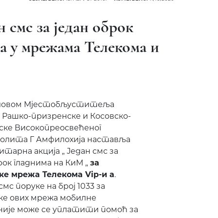
н смс за један оброк
а у мрежaма Телекома и
словом Мјестобљуститеља
 Рашко-призренске и Косовско-
ске Високопреосвећеног
лита Г Амфилохија наставља
итарна акција „ Један смс за
рок гладнима на КиМ „
за
ке мрежа Телекома Vip-и а
.
мс поруке на број 1033 за
ке ових мрежа мобилне
ије може се уплатити помоћ за