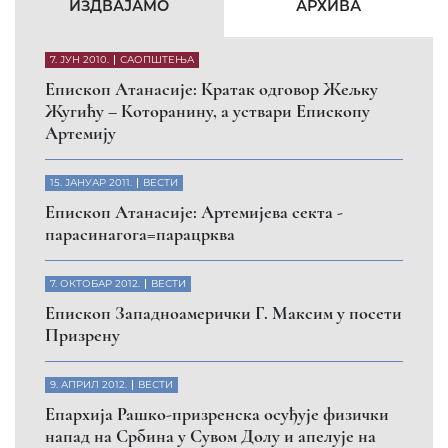
КФОР и ЕУЛЕКС да обезбеде сигурност за све
грађане
26. МАРТ 2010.
ВЕСТИ
Eпископ Атанасије: Обавештење о манастиру
Светих Архангела код Призрена