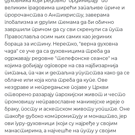
духовника који редовно "ординирају" по
великим градовима ширећи запаљиве приче и
пророчанства о Антихристу, заверама
глобализма и другим темама да би обично
завршили причом да су сви скренули са пута
Православља осим њих самих као јединих
бораца за истину. Неретко, "верна духовна
чада" се уче да са духовницима треба да
одржавају редовне "телефонске сеансе" на
којима добијају одговоре на сва најбизарнија
питања, па чак и детаљна упутства како да се
облаче или која кола треба да купе. Ове
нездраве и непредањске појаве у Цркви
отворено разарају парохијски живот и често
промовишу неправославне манихејске идеје о
браку, посту и аскетском животу уопште. Оне
такође дубоко компромитују и монаштво, јер
ови гуру-духовници (који су најређе у својим
манастирима, а најчешће на путу у својим