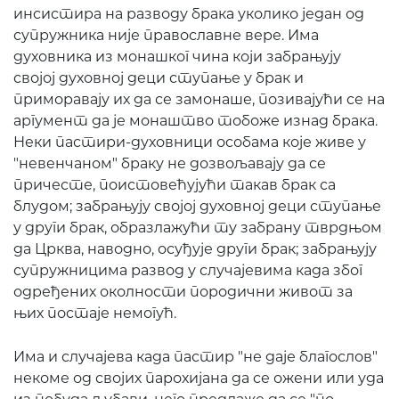
инсистира на разводу брака уколико један од
супружника није православне вере. Има
духовника из монашког чина који забрањују
својој духовној деци ступање у брак и
приморавају их да се замонаше, позивајући се на
аргумент да је монаштво тобоже изнад брака.
Неки пастири-духовници особама које живе у
"невенчаном" браку не дозвољавају да се
причесте, поистовећујући такав брак са
блудом; забрањују својој духовној деци ступање
у други брак, образлажући ту забрану тврдњом
да Црква, наводно, осуђује други брак; забрањују
супружницима развод у случајевима када због
одређених околности породични живот за
њих постаје немогућ.
Има и случајева када пастир "не даје благослов"
некоме од својих парохијана да се ожени или уда