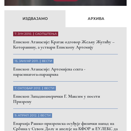
ИЗДВАЈАМО
АРХИВА
7. ЈУН 2010.
САОПШТЕЊА
Eпископ Атанасије: Кратак одговор Жељку Жугићу –
Которанину, а уствари Епископу Артемију
15. ЈАНУАР 2011.
ВЕСТИ
Eпископ Атанасије: Артемијева секта -
парасинагога=парацрква
7. ОКТОБАР 2012.
ВЕСТИ
Eпископ Западноамерички Г. Максим у посети
Призрену
9. АПРИЛ 2012.
ВЕСТИ
Eпархија Рашко-призренска осуђује физички напад на
Србина у Сувом Долу и апелује на КФОР и ЕУЛЕКС да