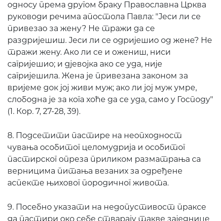
односу према другом браку Православна Црква
руководи речима апостола Павла: "Јеси ли се
привезао за жену? Не тражи да се
раздријешиш. Јеси ли се одријешио од жене? Не
тражи жену. Ако ли се и ожениш, ниси
сагријешио; и дјевојка ако се уда, није
сагријешила. Жена је привезана законом за
вријеме док јој живи муж; ако ли јој муж умре,
слободна је за кога хоће да се уда, само у Господу"
(1. Кор. 7, 27-28, 39).
8. Подсетити пастире на неопходност
чувања особитог целомудрија и особитог
пастирског опреза приликом разматрања са
верницима питања везаних за одређене
аспекте њиховог породичног живота.
9. Посебно указати на недопустивост праксе
да пастири око себе стварају такве заједнице