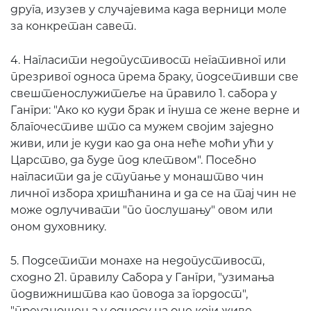
друга, изузев у случајевима када верници моле
за конкретан савет.
4. Нагласити недопустивост негативног или
презривог односа према браку, подсетивши све
свештенослужитеље на правило 1. сабора у
Гангри: "Ако ко куди брак и гнуша се жене верне и
благочестиве што са мужем својим заједно
живи, или је куди као да она неће моћи ући у
Царство, да буде под клетвом". Посебно
нагласити да је ступање у монаштво чин
личног избора хришћанина и да се на тај чин не
може одлучивати "по послушању" овом или
оном духовнику.
5. Подсетити монахе на недопустивост,
сходно 21. правилу Сабора у Гангри, "узимања
подвижништва као повода за гордост",
"преузношења у односу на оне који живе