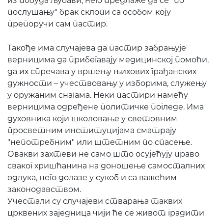
из побуда љубави, него предлаже да се "по
послушању" брак склопи са особом коју
препоручи сам пастир.
Такође има случајева да пастир забрањује
верницима да прибегавају медицинској помоћи,
да их спречава у вршењу њихових грађанских
дужности – учествовању у изборима, служењу
у оружаним снагама. Неки пастири намећу
верницима одређене политичке погледе. Има
духовника који школовање у световним
просветним институцијама сматрају
"непотребним" или штетним по спасење.
Овакви захтеви не само што осујећују право
сваког хришћанина на доношење самосталних
одлука, него долазе у сукоб и са важећим
законодавством.
Учестали су случајеви стварања таквих
црквених заједница чији ће се живот градити