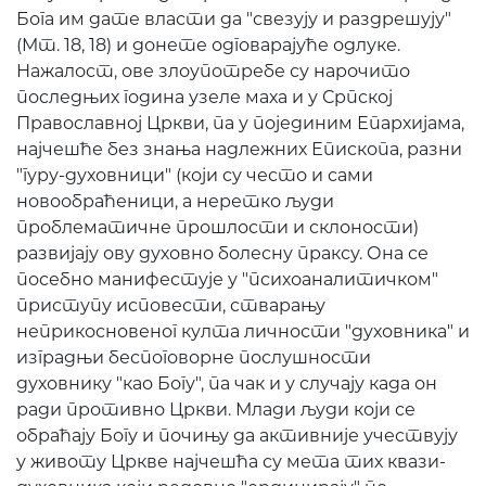
Бога им дате власти да "свезују и раздрешују"
(Мт. 18, 18) и донете одговарајуће одлуке.
Нажалост, ове злоупотребе су нарочито
последњих година узеле маха и у Српској
Православној Цркви, па у појединим Епархијама,
најчешће без знања надлежних Епископа, разни
"гуру-духовници" (који су често и сами
новообраћеници, а неретко људи
проблематичне прошлости и склоности)
развијају ову духовно болесну праксу. Она се
посебно манифестује у "психоаналитичком"
приступу исповести, стварању
неприкосновеног култа личности "духовника" и
изградњи беспоговорне послушности
духовнику "као Богу", па чак и у случају када он
ради противно Цркви. Млади људи који се
обраћају Богу и почињу да активније учествују
у животу Цркве најчешћа су мета тих квази-