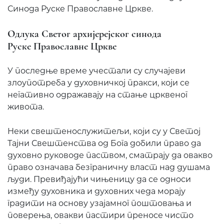
Синода Руске Православне Цркве.
Одлука Светог архијерејског синода
Руске Православне Цркве
У последње време учестали су случајеви
злоупотреба у духовничкој пракси, који се
негативно одражавају на стање црквеног
живота.
Неки свештенослужитељи, који су у Светој
Тајни Свештенства од Бога добили право да
духовно руководе паством, сматрају да овакво
право означава безграничну власт над душама
људи. Превиђајући чињеницу да се односи
између духовника и духовних чеда морају
градити на основу узајамног поштовања и
поверења, овакви пастири преносе чисто