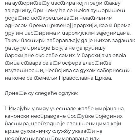
на ауторитету пастира који гради такву
заједницу, при чему ће се његов ауторитет
додатно поткрепљивати негативним
односом према црквеној јерархији, као и према
другим пастирима и парохијским заједницама.
Такви пастири заборављају да је њихов задатак
да људе приводе Богу, а не да групишу
парохијане око себе самих. У парохијама овога
типа ствара се атмосфера властите
изузетности, неспојива са духом саборности
на коме се темељи Православна Црква.
Донете су следеће одлуке:
1. Имајући у виду учестале жалбе мирјана на
канонски неоправдане поступке појединих
пастира, неопходно је свештеницима који
врше духовничку службу указати на
недопустивост приморавања или