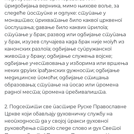
придобијања верника, мимо њихове воље, за
следеће поступке и одлуке: ступање у
монаштво; прихватање било каквог црквеног
послушања; давање било каквих прилога;
ступање у брак; развод или одбијање ступања
у брак, изузев случајева када брак није могућ из
канонских разлога; одбијање супружанског
живота у браку; одбијање служења војске;
одбијање учествовања у изборима или вршења
неких других грађанских дужности; одбијање
медицинске помоћи; одбијање стицања
образовања; ступање на посао или промена
радног места; промена пребивалишта.
2. Подсетити све пастире Руске Православне
Цркве који обављају духовничку службу на
неопходност да у својој пракси духовног
руковођења строго следе слово и дух Светог