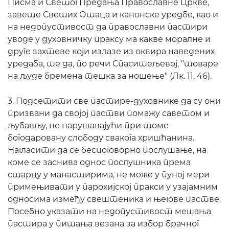
Писма и Светог Предања Православне Цркве,
завете Светих Отаца и канонске уредбе, као и
на недопустивост да православни пастири
уводе у духовничку праксу ма какве моралне и
друге захтеве који излазе из оквира наведених
уредаба, те да, по речи Спаситељевој, "товаре
на људе бремена тешка за ношење" (Лк. 11, 46).
3. Подсетити све пастире-духовнике да су они
призвани да својој пастви помажу саветом и
љубављу, не нарушавајући при томе
богодаровану слободу свакога хришћанина.
Нагласити да се беспоговорно послушање, на
коме се заснива однос послушника према
старцу у манастирима, не може у пуној мери
примењивати у парохијској пракси у узајамним
односима између свештеника и његове пастве.
Посебно указати на недопустивост мешања
пастира у питања везана за избор брачног