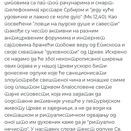
џиповима са лап-топ рачунарима и смарт-
телефонима) крстаре Србијом и "једу куће
удовичке и лажно се моле дуго" (Мк 12,40). Као
посвећени "ловци на људске душе и савести"
такође су често активни на разним
антицрквеним форумима и интернет
сајтовима бранећи тобоже веру од Епископа и
своје схватање "духовности" од Цркве. Искрено
се надамо да ће због неконтролисаног ширења
ових појава и у нашој Цркви ускоро бити
донесене одлуке које ће санкционисати
злоупотребе свештеног чина и монашке схиме
под плаштом Црквом благословене свете
тајне исповести, која има задатак да
подстакне активније учешће у литургијском
животу Цркве и заједници, а не да води ка
секташком и ритуалистичком одвајању од
оног што им духовник каже да је "ритуално
нечисто". У наставку следи текст одлуке Св.