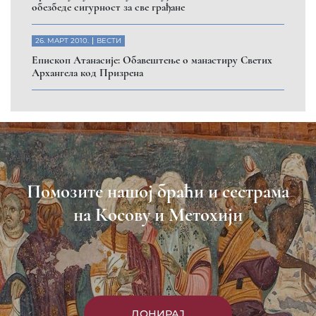
обезбеде сигурност за све грађане
26. МАРТ 2010.
ВЕСТИ
Eпископ Атанасије: Обавештење о манастиру Светих
Архангела код Призрена
Помозите нашој браћи и сестрама
на Косову и Метохији
ДОНИРАЈ