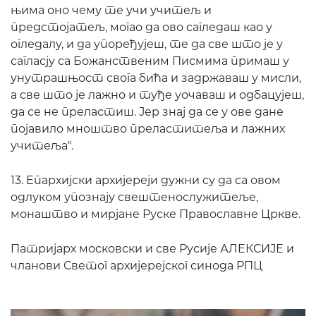
њима оно чему те учи учитељ и
предстојатељ, могао да ово сагледаш као у
огледалу, и да упоређујеш, те да све што је у
сагласју са Божанственим Писмима примаш у
унутрашњост свога бића и задржаваш у мисли,
а све што је лажно и туђе уочаваш и одбацујеш,
да се не преластиш. Јер знај да се у ове дане
појавило мноштво преластитеља и лажних
учитеља".
13. Епархијски архијереји дужни су да са овом
одлуком упознају свештенослужитеље,
монаштво и мирјане Руске Православне Цркве.
Патријарх московски и све Русије АЛЕКСИЈЕ и
чланови Светог архијерејског синода РПЦ