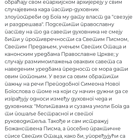
обраћају свом епархијском архијереју у свим
случајевима када пастир-духовник
злоупотреби од Бога му дату власт да "свезује
и раздрешава". Подсетити православну
паству на то да савети духовника не смеју
бити у противречности са Светим Писмом,
Светим Предањем, учењем Светих Отаца и
канонским уредбама Православне Цркве; у
случају размимоилажења оваквих савета са
наведеним уредбама предност се мора дати
овим потоњим. У вези са овим обратити
пажњу на речи Преподобног Симеона Новог
Богослова о томе на који су начин дужни да се
изграђују односи између духовног чеда и
духовника: "Молитвама и сузама умоли Бога да
ти пошаље бестрасног и светог
руководитеља. Такође и сам истражуј
Божанствена Писма, а посебно практичне
списе Светих Отаца, како би, упоређујући са