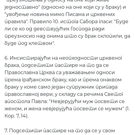
једноставно" (односно на оне који су у браку) и
"увођење новина мимо Писама и црквених
правила". Правило 10. истога Сабора гласи: "Буде
ли се ко од девствујућих Господа ради
преузносио над онима што су брак склопили, да
буде под клетвом".
6. Инсистирајући на неопходности црквеног
брака, подсетити пастире на то да се
Православна Црква са уважавањем односи
према грађанском браку, као и према онаквом
браку у коме само један супружник припада
православној вери, у складу са речима Светог
апостола Павла: "Невјерујући муж посвети се
женом, и жена невјерујућа посвети се мужем" (1.
Кор. 7, 14).
7. Подсетити пастире на то да се у свом