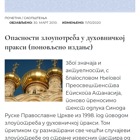
ПОЧЕТНА
/
САОПШТЕЊА
ОБЈАВЉЕНО:
30. МАРТ 2010.
ИЗМЕЊЕНО:
11/10/2020
Опасности злоупотреба у духовничкој
пракси (поновљено издање)
Због значаја и
актуелности, с
благословом Његовог
Преосвештенства
Епископа Атанасија,
поново преносимо
текст одлука Синода
Руске Православне Цркве из 1998. год поводом
злоупотреба у духовничкој пракси. Том
приликом су разматрани све чешћи случајеви
злоупотребе од стране извесних пастира од