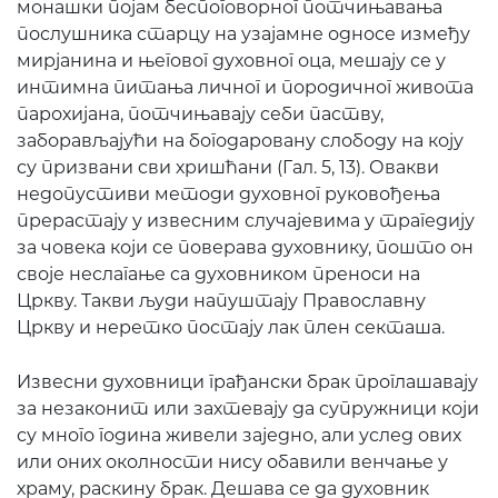
монашки појам беспоговорног потчињавања
послушника старцу на узајамне односе између
мирјанина и његовог духовног оца, мешају се у
интимна питања личног и породичног живота
парохијана, потчињавају себи паству,
заборављајући на богодаровану слободу на коју
су призвани сви хришћани (Гал. 5, 13). Овакви
недопустиви методи духовног руковођења
прерастају у извесним случајевима у трагедију
за човека који се поверава духовнику, пошто он
своје неслагање са духовником преноси на
Цркву. Такви људи напуштају Православну
Цркву и неретко постају лак плен секташа.
Извесни духовници грађански брак проглашавају
за незаконит или захтевају да супружници који
су много година живели заједно, али услед ових
или оних околности нису обавили венчање у
храму, раскину брак. Дешава се да духовник