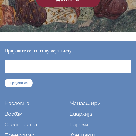
Пријавите се на нашу мејл листу
Пријави се
Насловна
Манастири
Вести
Епархија
Саопштења
Парохије
Преносимо
Контакт