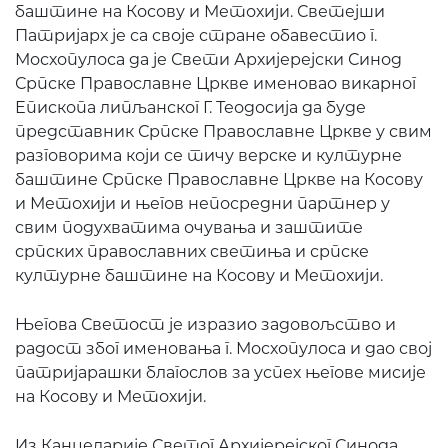
баштине на Косову и Метохији. Светејши
Патријарх је са своје стране обавестио г.
Мосхопулоса да је Свети Архијерејски Синод
Српске Православне Цркве именовао викарног
Епископа липљанског Г. Теодосија да буде
представник Српске Православне Цркве у свим
разговорима који се тичу верске и културне
баштине Српске Православне Цркве на Косову
и Метохији и његов непосредни партнер у
свим подухватима очувања и заштите
српских православних светиња и српске
културне баштине на Косову и Метохији.
Његова Светост је изразио задовољство и
радост због именовања г. Мосхопулоса и дао свој
патријарашки благослов за успех његове мисије
на Косову и Метохији.
Из Канцеларије Светог Архијерејског Синода