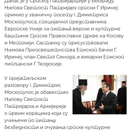
Данас је у Српској Патријаршији у Београду,
Његова Светост Патријарх српски Г. Иринеј
примио у званичну посету г. Димитриса
Мосхопулоса, специјалног представника
Европске Уније за питањâ верске и културне
баштине Српске Православне Цркве на Косову
и Метохији. Састанку су присуствовали
Њихова Преосвешетнства Епископ бачки Г.
Иринеј, члан Светог Синода; и викарни Епископ
липљански Г. Теодосије.
У пријатeљском
разговору г. Димитрис
Мосхопулос је обавестио
Његову Светост
Патријарха и Архијереје
о првим корацима који су
учињени по питању
безбедности и очувања српске културне