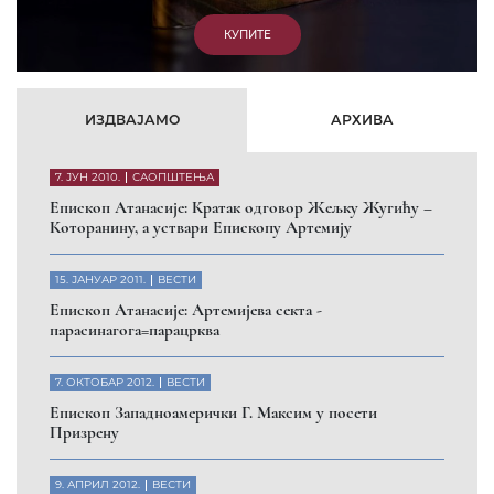
КУПИТЕ
ИЗДВАЈАМО
АРХИВА
7. ЈУН 2010.
САОПШТЕЊА
Eпископ Атанасије: Кратак одговор Жељку Жугићу –
Которанину, а уствари Епископу Артемију
15. ЈАНУАР 2011.
ВЕСТИ
Eпископ Атанасије: Артемијева секта -
парасинагога=парацрква
7. ОКТОБАР 2012.
ВЕСТИ
Eпископ Западноамерички Г. Максим у посети
Призрену
9. АПРИЛ 2012.
ВЕСТИ