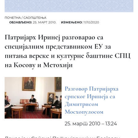
ПОЧЕТНА
/
САОПШТЕЊА
ОБЈАВЉЕНО:
25. МАРТ 2010.
ИЗМЕЊЕНО:
11/10/2020
Патријарх Иринеј разговарао са
специјалним представником ЕУ за
питања верске и културне баштине СПЦ
на Косову и Метохији
Разговор Патријарха
српског Иринеја са
Димитрисом
Мосхопулосом
25. март 2010 – 13:24