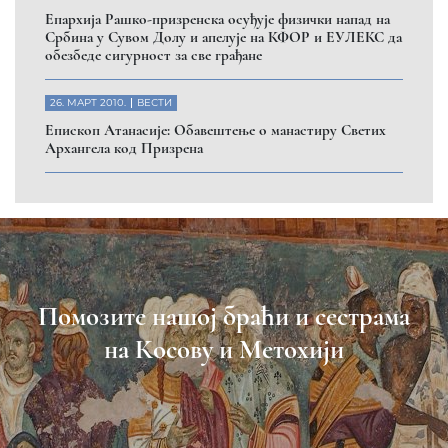
Eпархија Рашко-призренска осуђује физички напад на
Србина у Сувом Долу и апелује на КФОР и ЕУЛЕКС да
обезбеде сигурност за све грађане
26. МАРТ 2010.
ВЕСТИ
Eпископ Атанасије: Обавештење о манастиру Светих
Архангела код Призрена
Помозите нашој браћи и сестрама
на Косову и Метохији