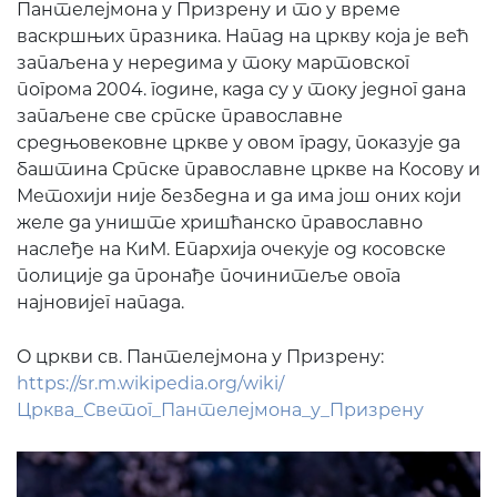
Пантелејмона у Призрену и то у време
васкршњих празника. Напад на цркву која је већ
запаљена у нередима у току мартовског
погрома 2004. године, када су у току једног дана
запаљене све српске православне
средњовековне цркве у овом граду, показује да
баштина Српске православне цркве на Косову и
Метохији није безбедна и да има још оних који
желе да униште хришћанско православно
наслеђе на КиМ. Епархија очекује од косовске
полиције да пронађе починитеље овога
најновијег напада.
O цркви св. Пантелејмона у Призрену:
https://sr.m.wikipedia.org/wiki/
Црква_Светог_Пантелејмона_у_Призрену