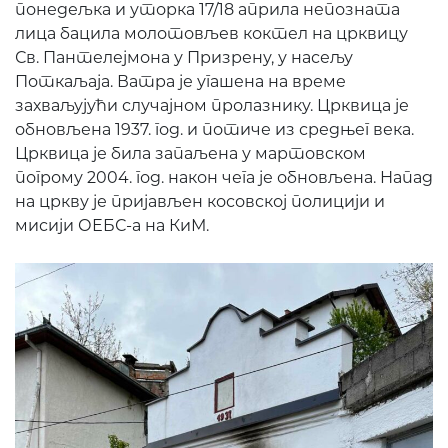
понедељка и уторка 17/18 априла непозната
лица бацила молотовљев коктел на црквицу
Св. Пантелејмона у Призрену, у насељу
Поткаљаја. Ватра је угашена на време
захваљујући случајном пролазнику. Црквица је
обновљена 1937. год. и потиче из средњег века.
Црквица је била запаљена у мартовском
погрому 2004. год. након чега је обновљена. Напад
на цркву је пријављен косовској полицији и
мисији ОЕБС-а на КиМ.