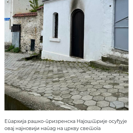
Епархија рашко-призренска Најоштрије осуђује
овај најновији напад на цркву светога