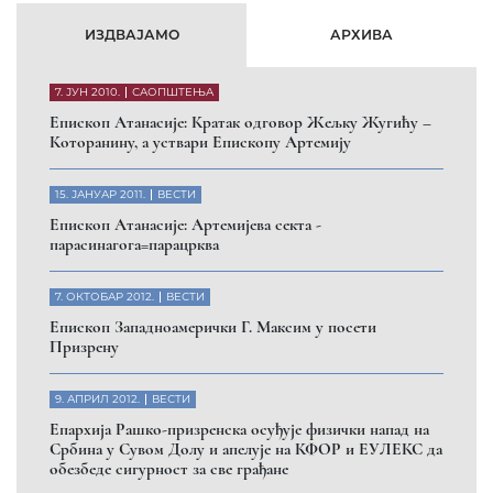
ИЗДВАЈАМО
АРХИВА
7. ЈУН 2010.
САОПШТЕЊА
Eпископ Атанасије: Кратак одговор Жељку Жугићу –
Которанину, а уствари Епископу Артемију
15. ЈАНУАР 2011.
ВЕСТИ
Eпископ Атанасије: Артемијева секта -
парасинагога=парацрква
7. ОКТОБАР 2012.
ВЕСТИ
Eпископ Западноамерички Г. Максим у посети
Призрену
9. АПРИЛ 2012.
ВЕСТИ
Eпархија Рашко-призренска осуђује физички напад на
Србина у Сувом Долу и апелује на КФОР и ЕУЛЕКС да
обезбеде сигурност за све грађане