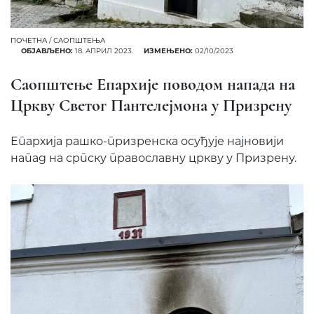
ПОЧЕТНА
/
САОПШТЕЊА
ОБЈАВЉЕНО:
18. АПРИЛ 2023.
ИЗМЕЊЕНО:
02/10/2023
Саопштење Епархије поводом напада на
Цркву Светог Пантелејмона у Призрену
Епархија рашко-призренска осуђује најновији
напад на српску православну цркву у Призрену.