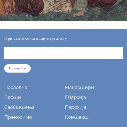
Пријавите се на нашу мејл листу
Пријави се
Насловна
Манастири
Вести
Епархија
Саопштења
Парохије
Преносимо
Контакт