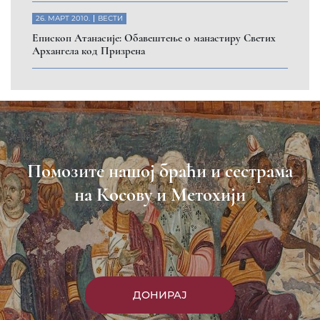
26. МАРТ 2010.
ВЕСТИ
Eпископ Атанасије: Обавештење о манастиру Светих
Архангела код Призрена
Помозите нашој браћи и сестрама
на Косову и Метохији
ДОНИРАЈ