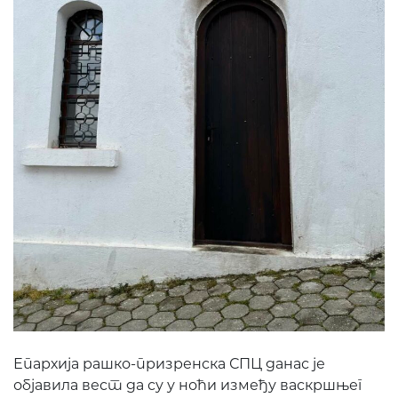
Епархија рашко-призренска СПЦ данас је
објавила вест да су у ноћи између васкршњег