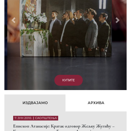
Prethodni
Slede
КУПИТЕ
ИЗДВАЈАМО
АРХИВА
7. ЈУН 2010.
САОПШТЕЊА
Eпископ Атанасије: Кратак одговор Жељку Жугићу –