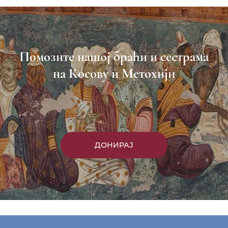
Помозите нашој браћи и сестрама
на Косову и Метохији
ДОНИРАЈ