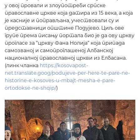
у овој провали и злоупотреби српске
православне цркве која датира из 15 века, а која
је касније и поправљана, учествовали су и
представници општине Подујево. Циљ ове
групе према писању портала био је да ову цркву
прогласе за ”цркву Фана Нолија” која припада
самозваној и самопроглашеној Албанској
националној православној цркви из Елбасана.
(линк чланка
https://kosovapost-
net.translate.goog/podujeve-per-here-te-pare-ne-
historine-e-kosoves-u-mbajt-mesha-e-pare-
ortodokse-ne-shqip/
)