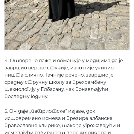
4. Отворено лаже и обмањује у медијима да је
завршио верске студије, иако није учинио
ништа слично. Тачније речено, завршио је
средњу стручну школу за прехрамбену
технологију у Елбасану, чак понављајући
последњу годину.
5. Он даје „патриотске“ изјаве, док
истовремено исмева и презире албанске
православне клирике, такође угрожавајући и
исмевајући озбиљност верских лидера и