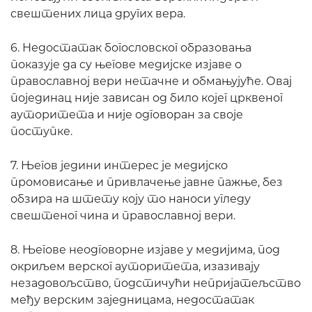
свештених лица других вера.
6. Недостатак богословског образовања
показује да су његове медијске изјаве о
православној вери нетачне и обмањујуће. Овај
појединац није зависан од било којег црквеног
ауторитета и није одговоран за своје
поступке.
7. Његов једини интерес је медијско
промовисање и привлачење јавне пажње, без
обзира на штету коју то наноси угледу
свештеног чина и православној вери.
8. Његове неодговорне изјаве у медијима, под
окриљем верског ауторитета, изазивају
незадовољство, подстичући непријатељство
међу верским заједницама, недостатак