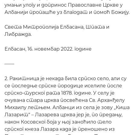
умањи улогу и допринос Православне Цркве у
Албанији пропашће уз благодат и помоћ Божију.
Света Митрополија Елбасана, Шпата и
Либражда.
Елбасан, 16. новембар 2022. године
——
2. Ракитница је некада била српско село, али су
се последње српске породице иселиле после
српско-турског рата 1878. године. У селу је
очувана стара црква посвећена Св. Арханђелу
Михаилу летњем. Албанци из села је зову „Киша
Лазарит“ – Лазарева црква јер је, по предању,
након Косовског боја у њој заноћило тело
српског кнеза Лазара када је преношено из