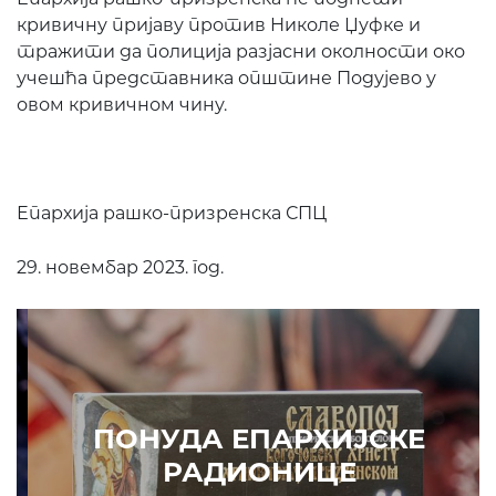
кривичну пријаву против Николе Џуфке и
тражити да полиција разјасни околности око
учешћа представника општине Подујево у
овом кривичном чину.
Епархија рашко-призренска СПЦ
29. новембар 2023. год.
ПОНУДА ЕПАРХИЈСКЕ
РАДИОНИЦЕ