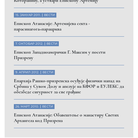
Которанину, а уствари Епископу Артемију
15. ЈАНУАР 2011.
ВЕСТИ
Eпископ Атанасије: Артемијева секта -
парасинагога=парацрква
7. ОКТОБАР 2012.
ВЕСТИ
Eпископ Западноамерички Г. Максим у посети
Призрену
9. АПРИЛ 2012.
ВЕСТИ
Eпархија Рашко-призренска осуђује физички напад на
Србина у Сувом Долу и апелује на КФОР и ЕУЛЕКС да
обезбеде сигурност за све грађане
26. МАРТ 2010.
ВЕСТИ
Eпископ Атанасије: Обавештење о манастиру Светих
Архангела код Призрена