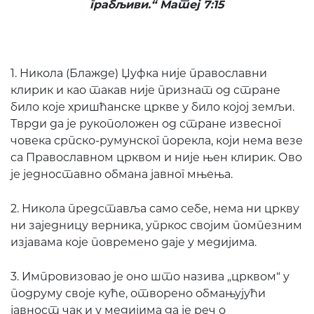
грабљиви.“ Матеј 7:15
1. Никола (Блажде) Џуфка није православни
клирик и као такав није признат од стране
било које хришћанске цркве у било којој земљи.
Тврди да је рукоположен од стране извесног
човека српско-румунског порекла, који нема везе
са Православном црквом и није њен клирик. Ово
је једноставно обмана јавног мњења.
2. Никола представља само себе, нема ни цркву
ни заједницу верника, упркос својим помпезним
изјавама које повремено даје у медијима.
3. Импровизовао је оно што назива „црквом“ у
подруму своје куће, отворено обмањујући
јавност чак и у медијима да је реч о