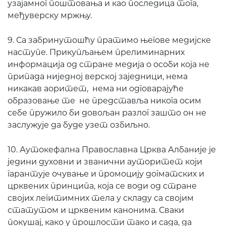
узајамног поштовања и као последица тога,
међуверску мржњу.
9. Са забринутошћу пратимо његове медијске
наступе. Прикупљањем прелиминарних
информација од стране медија о особи која не
припада ниједној верској заједници, нема
никакав аоритет, нема ни одговарајуће
образовање те не представља никога осим
себе пружило би довољан разлог зашто он не
заслужује да буде узет озбиљно.
10. Аутокефална Православна Црква Албаније је
једини духовни и званични ауторитет који
гарантује очување и промоцију догматских и
црквених принципа, која се води од стране
својих легитимних тела у складу са својим
статутом и црквеним канонима. Сваки
покушај, како у прошлости тако и сада, да