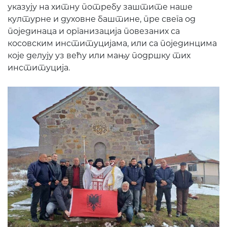
указују на хитну потребу заштите наше
културне и духовне баштине, пре свега од
појединаца и организација повезаних са
косовским институцијама, или са појединцима
које делују уз већу или мању подршку тих
институција.