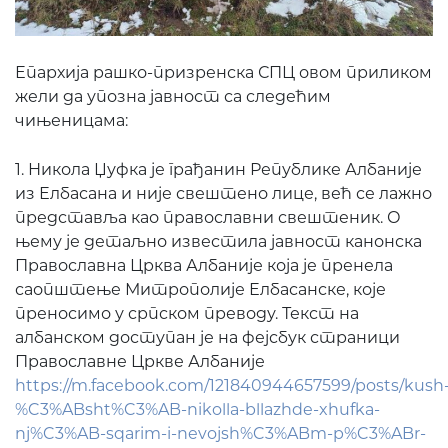
Епархија рашко-призренска СПЦ овом приликом
жели да упозна јавност са следећим
чињеницама:
1. Никола Џуфка је грађанин Републике Албаније
из Елбасана и није свештено лице, већ се лажно
представља као православни свештеник. О
њему је детаљно известила јавност канонска
Православна Црква Албаније која је пренела
саопштење Митрополије Елбасанске, које
преносимо у српском преводу. Текст на
албанском доступан је на фејсбук страници
Православне Цркве Албаније
https://m.facebook.com/121840944657599/posts/kush
%C3%ABsht%C3%AB-nikolla-bllazhde-xhufka-
nj%C3%AB-sqarim-i-nevojsh%C3%ABm-p%C3%ABr-