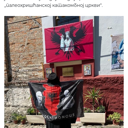
„палеохришћанској катакомбној цркви“.