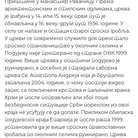
Приштине у манастир Раваницу. Према
архитектонским и стилским одликама, црква
је грађена у 14. или 15. веку, први пут је
обнављана у 16. веку, други пут 1936. године. У
селу се налазе и остаци старог српског гробља.
У цркви се повремено служило док преостало
српскко становништво у околним селима и
Подујеву није протерано од стране ОВК 1999.
године. Више цркава у општини подујево је
руинирано, а посебно је страдала саборна
црква Св. Апостола Андреја која је брутално
запаљена 2004. године, о чему постоји видео
запис са ломљењем крстова и паљењем храма.
Храм је после поправљен али због лоше
безбедносне ситуације Срби пореклом из овог
краја не усуђују се да долазе. Приликом обиласка
подујевског краја Епархија је после рата 1999.
установила да је више српских православних
гробаља по околним селима руинирано. Црква