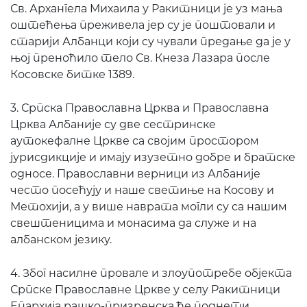
Св. Архангела Михаила у Ракитници је уз мања
оштећења преживела јер су је поштовали и
старији Албанци који су чували предање да је у
њој преноћило тело Св. Кнеза Лазара после
Косовске битке 1389.
3. Српска Православна Црква и Православна
Црква Албаније су две сестринске
аутокефалне Цркве са својим простором
јурисдикције и имају изузетно добре и братске
односе. Православни верници из Албаније
често посећују и наше светиње на Косову и
Метохији, а у више наврата могли су са нашим
свештеницима и монасима да служе и на
албанском језику.
4. Због насилне провале и злоупотребе објекта
Српске Православне Цркве у селу Ракитници
Епархија рашко-призренска ће поднети