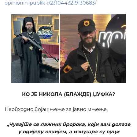
opinionin-publik-r/2310443219130683/
КО ЈЕ НИКОЛА (БЛАЖДЕ) ЏУФКА?
Неопходно појашњење за јавно мњење.
„Чувајте се лажних пророка, који вам долазе
у одијелу овчијем, а изнутра су вуци