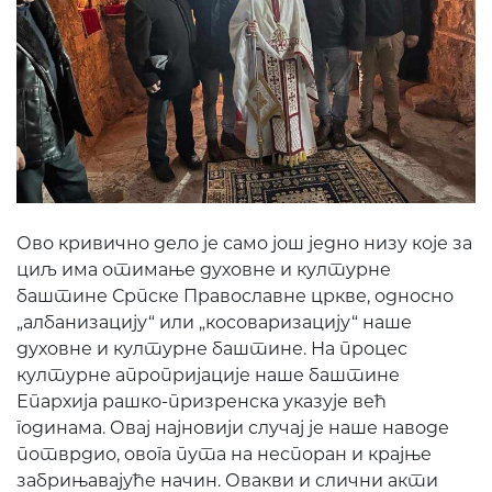
Ово кривично дело је само још једно низу које за
циљ има отимање духовне и културне
баштине Српске Православне цркве, односно
„албанизацију“ или „косоваризацију“ наше
духовне и културне баштине. На процес
културне апропријације наше баштине
Епархија рашко-призренска указује већ
годинама. Овај најновији случај је наше наводе
потврдио, овога пута на неспоран и крајње
забрињавајуће начин. Овакви и слични акти