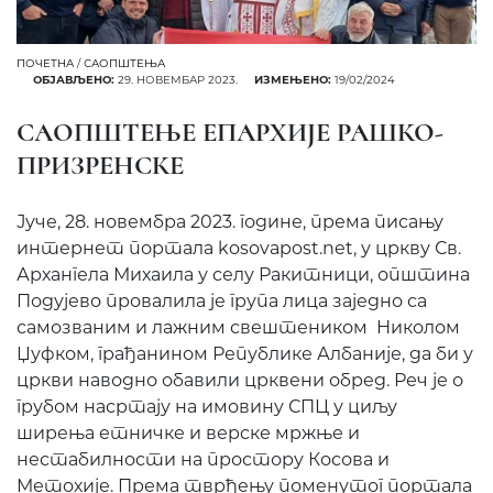
ПОЧЕТНА
/
САОПШТЕЊА
ОБЈАВЉЕНО:
29. НОВЕМБАР 2023.
ИЗМЕЊЕНО:
19/02/2024
САОПШТЕЊЕ ЕПАРХИЈЕ РАШКО-
ПРИЗРЕНСКЕ
Јуче, 28. новембра 2023. године, према писању
интернет портала kosovapost.net, у цркву Св.
Архангела Михаила у селу Ракитници, општина
Подујево провалила је група лица заједно са
самозваним и лажним свештеником Николом
Џуфком, грађанином Републике Албаније, да би у
цркви наводно обавили црквени обред. Реч је о
грубом насртају на имовину СПЦ у циљу
ширења етничке и верске мржње и
нестабилности на простору Косова и
Метохије. Према тврђењу поменутог портала