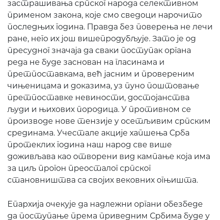
застрашивања српског народа селективном
применом закона, које смо сведоци нарочито
последњих година. Правда без поверења не лечи
ране, него их још вишепродубљује. Зато је од
пресудног значаја да сваки поступак органа
реда не буде заснован на гласинама и
претпоставкама, већ јасним и провереним
чињеницама и доказима, уз пуно поштовање
претпоставке невиности, достојанства
људи и њихових породица. У противном се
производе нове тензије у осетљивим српским
срединама. Учестале акције хапшења Срба
протеклих година наш народ све више
доживљава као отворени вид кампање која има
за циљ прогон преосталог српског
становништва са својих вековних огњишта.
Епархија очекује да надлежни органи обезбеде
да поступање према приведним Србима буде у