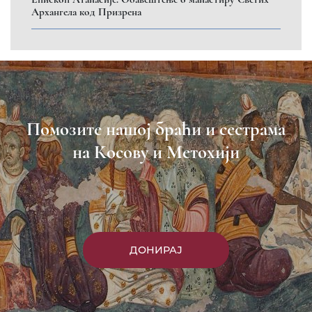
Архангела код Призрена
Помозите нашој браћи и сестрама
на Косову и Метохији
ДОНИРАЈ