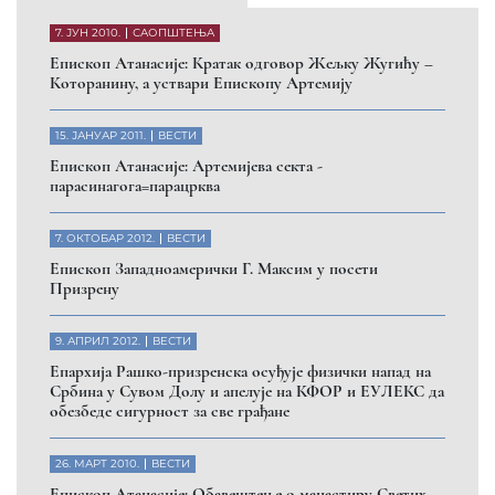
7. ЈУН 2010.
САОПШТЕЊА
Eпископ Атанасије: Кратак одговор Жељку Жугићу –
Которанину, а уствари Епископу Артемију
15. ЈАНУАР 2011.
ВЕСТИ
Eпископ Атанасије: Артемијева секта -
парасинагога=парацрква
7. ОКТОБАР 2012.
ВЕСТИ
Eпископ Западноамерички Г. Максим у посети
Призрену
9. АПРИЛ 2012.
ВЕСТИ
Eпархија Рашко-призренска осуђује физички напад на
Србина у Сувом Долу и апелује на КФОР и ЕУЛЕКС да
обезбеде сигурност за све грађане
26. МАРТ 2010.
ВЕСТИ
Eпископ Атанасије: Обавештење о манастиру Светих