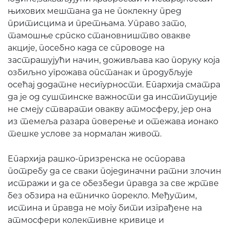
њихових мештана да не поклекну пред
притисцима и претњама. Управо зато,
тамошње српско становништво овакве
акције, посебно када се спроводе на
застрашујући начин, доживљава као поруку која
озбиљно угрожава опстанак и продубљује
осећај додатне несигурности. Епархија сматра
да је од суштинске важности да институције
не смеју стварати овакву атмосферу, јер она
из темеља разара поверење и отежава ионако
тешке услове за нормалан живот.
Епархија рашко-призренска не оспорава
потребу да се сваки појединачни ратни злочин
истражи и да се обезбеди правда за све жртве
без обзира на етничко порекло. Међутим,
истина и правда не могу бити изграђене на
атмосфери колективне кривице и