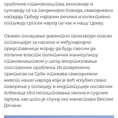
проблеме становништва, економије и
суочавају се са пандемијом Ковида, свакодневно
нападају Србију најгорим речима и колективно
оптужују српски народ па чак и нашу Цркву.
Овакво понашање директно производи опасан
потенцијал за насиље и међународни
представници морају да буду свесни да
лолалне власти политички манипулишу
становништвом у циљу амортизовања
сопствених проблема. Истовремено,
притисак на Србе отежава свакодневни
живот нашег народа који је већ изгубио свако
поверење у полицију и индтитуције косовских
Албанаца због непоштовања закона и судских
одлука, као што је случај око манастира Високи
Дечани.