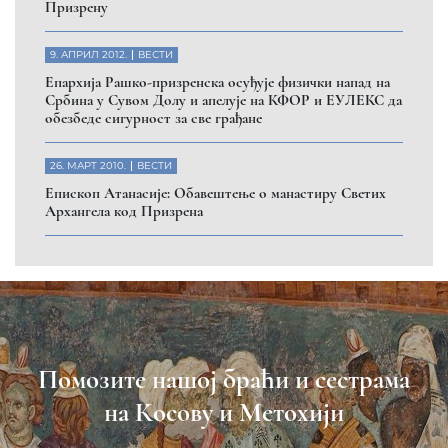
Призрену
9. АПРИЛ 2012.
ВЕСТИ
Eпархија Рашко-призренска осуђује физички напад на
Србина у Сувом Долу и апелује на КФОР и ЕУЛЕКС да
обезбеде сигурност за све грађане
26. МАРТ 2010.
ВЕСТИ
Eпископ Атанасије: Обавештење о манастиру Светих
Архангела код Призрена
Помозите нашој браћи и сестрама
на Косову и Метохији