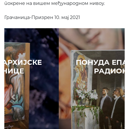
покрене на вишем међународном нивоу.
Грачаница-Призрен 10. мај 2021
ПОНУДА ЕПАРХИЈСКЕ
РАДИОНИЦЕ
Prethodni
Slede