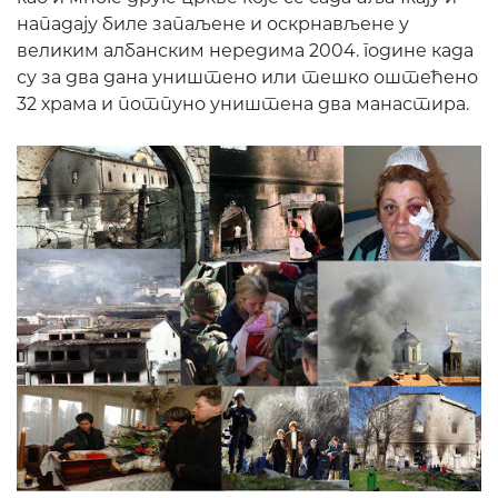
нападају биле запаљене и оскрнављене у
великим албанским нередима 2004. године када
су за два дана уништено или тешко оштећено
32 храма и потпуно уништена два манастира.