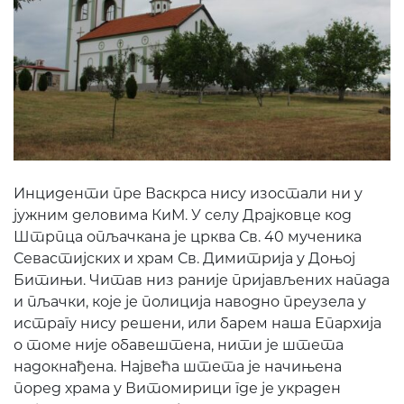
Инциденти пре Васкрса нису изостали ни у
јужним деловима КиМ. У селу Драјковце код
Штрпца опљачкана је црква Св. 40 мученика
Севастијских и храм Св. Димитрија у Доњој
Битињи. Читав низ раније пријављених напада
и пљачки, које је полиција наводно преузела у
истрагу нису решени, или барем наша Епархија
о томе није обавештена, нити је штета
надокнађена. Највећа штета је начињена
поред храма у Витомирици где је украден