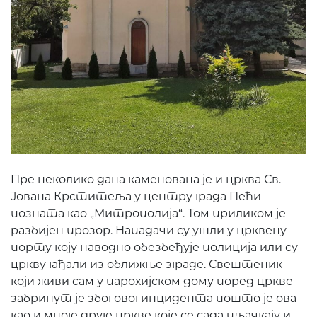
Пре неколико дана каменована је и црква Св.
Јована Крститеља у центру града Пећи
позната као „Митрополија“. Том приликом је
разбијен прозор. Нападачи су ушли у црквену
порту коју наводно обезбеђује полиција или су
цркву гађали из оближње зграде. Свештеник
који живи сам у парохијском дому поред цркве
забринут је због овог инцидента пошто је ова
као и многе друге цркве које се сада пљачкају и