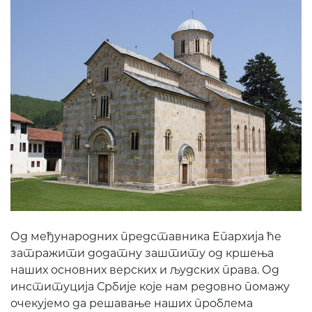
Од међународних представника Епархија ће
затражити додатну заштиту од кршења
наших основних верских и људских права. Од
институција Србије које нам редовно помажу
очекујемо да решавање наших проблема