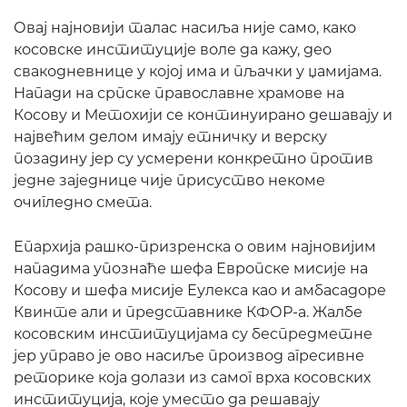
Овај најновији талас насиља није само, како
косовске институције воле да кажу, део
свакодневнице у којој има и пљачки у џамијама.
Напади на српске православне храмове на
Косову и Метохији се континуирано дешавају и
највећим делом имају етничку и верску
позадину јер су усмерени конкретно против
једне заједнице чије присуство некоме
очигледно смета.
Епархија рашко-призренска о овим најновијим
нападима упознаће шефа Европске мисије на
Косову и шефа мисије Еулекса као и амбасадоре
Квинте али и представнике КФОР-а. Жалбе
косовским институцијама су беспредметне
јер управо је ово насиље производ агресивне
реторике која долази из самог врха косовских
институција, које уместо да решавају