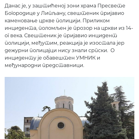
Данас је, у заштићеној зони храма Пресвете
Богородице у Липљану, свештеник пријавио
каменовање цркве полицији. Приликом
инцидента, поломљен је прозор на цркви из 14-
ог века. Свештеник је пријавио инцидент
полицији, међутим, реакција је изостала јер
дежурни полицајци нису знали српски. О
инциденту је обавештен УМНИК и
међународни представници.