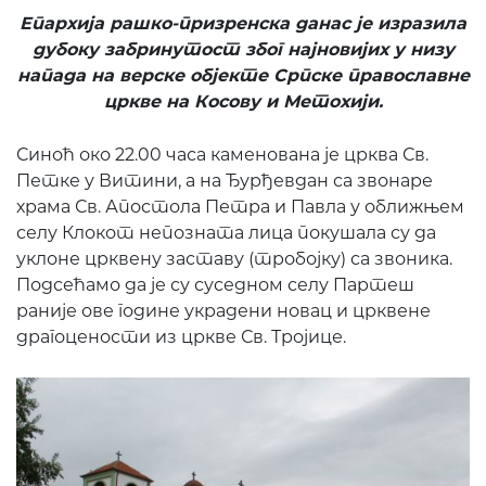
Епархија рашко-призренска данас је изразила
дубоку забринутост због најновијих у низу
напада на верске објекте Српске православне
цркве на Косову и Метохији.
Синоћ око 22.00 часа каменована је црква Св.
Петке у Витини, а на Ђурђевдан са звонаре
храма Св. Апостола Петра и Павла у оближњем
селу Клокот непозната лица покушала су да
уклоне црквену заставу (тробојку) са звоника.
Подсећамо да је су суседном селу Партеш
раније ове године украдени новац и црквене
драгоцености из цркве Св. Тројице.