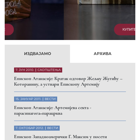
КУПИТЕ
ИЗДВАЈАМО
АРХИВА
7. ЈУН 2010.
САОПШТЕЊА
Eпископ Атанасије: Кратак одговор Жељку Жугићу –
Которанину, а уствари Епископу Артемију
15. ЈАНУАР 2011.
ВЕСТИ
Eпископ Атанасије: Артемијева секта -
парасинагога=парацрква
7. ОКТОБАР 2012.
ВЕСТИ
Eпископ Западноамерички Г. Максим у посети