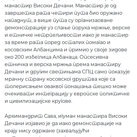
манастир Високи Дечани. Манастир је од
завршетка рата четири пута био оружано
нападнут, а више пута су организаоване
демонстрације уз слање порука мржње, верске
и етничке нетрпељивости иако је манастир
за време рата поред осталих помагао и
косовским Албанцима и примио у своје зидове
око 200 избеглица Албанаца. Опсесивна
етничка и верска мржња према манастиру
Дечани и другим светињама СПЦ само показује
мрачну страну косовског друштва које са
толерисањем оваквог понашања тешко може
очекивати интеграцију у европске политичке
и цивилизацијске кругове.
Архимандрит Сава, игуман манастира Високи
Дечани изјавио је да иако демонстрације на
крају нису одржане (захваљујући