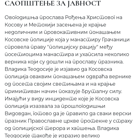
САОПШТЕЊЕ ЗА ЈАВНОСТ
Овогодишња прослава Рођења Христовог на
Косову и Метохији засењена је крајње
недоличним и провокативним понашањем
Косовске полиције која у манастиру Грачаници
спровела праву "полицијску рацију" међу
посетиоцима манастира и ухапсила неколико
верника који су дошли на прославу празника.
Владика Теодосије је изјавио да Косовска
полиција оваквим понашањем одвраћа вернике
од посета својим светињама и на крајње
примитиван начин показује бруталну силу.
Имајући у виду инциденте које је Косовска
полиција изазвала за прошлогодишњи
Видовдан, готово да је правило да сваки верски
празник Православне цркве протекне у страху
од полицијског терора и хапшења. Владика
Теодосије такође је изразио велико