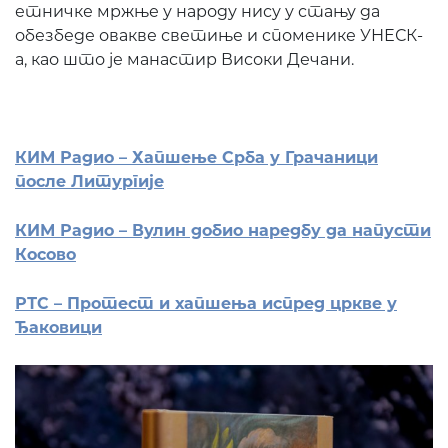
етничке мржње у народу нису у стању да
обезбеде овакве светиње и споменике УНЕСК-
а, као што је манастир Високи Дечани.
КИМ Радио – Хапшење Срба у Грачаници
после Литургије
КИМ Радио – Вулин добио наредбу да напусти
Косово
РТС – Протест и хапшења испред цркве у
Ђаковици
Prethodni
Slede
ПОНУДА ЕПАРХИЈСКЕ
РАДИОНИЦЕ
ИЗДВАЈАМО
АРХИВА