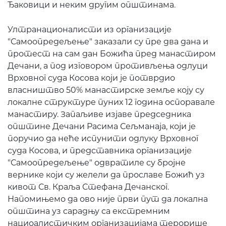
Ђаковици и неким другим општинама.
Ултранационалисти из организације
"Самоопредељење" заказали су пре два дана и
протест на сам дан Божића пред манастиром
Дечани, а под изговором противљења одлуци
Врховног суда Косова који је потврдио
власништво 50% манастирске земље коју су
локалне структуре пуних 12 година оспоравале
манастиру. Запаљиве изјаве председника
општине Дечани Расима Сељманаја, који је
поручио да неће испунити одлуку Врховног
суда Косова, и представника организације
"Самоопредељење" одвратиле су бројне
вернике који су желели да прославе Божић уз
кивот Св. Краља Стефана Дечанског.
Напомињемо да ово није први пут да локална
општина уз сарадњу са екстремним
нациоалистичким организацијама терорише