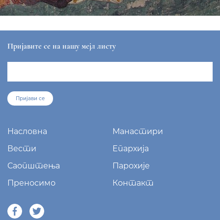
ЕПАРХИЈА РАШКО-ПРИЗРЕНСКА И КОСОВСКО-
МЕТОХИЈСКА
sekretar@eparhija-prizren.com
Манастир Грачаница, 38 205 Грачаница
+381/38 65 510