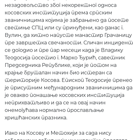
незадовољство због некоректног односа
косовских институција према српским
званичницима којима је забрањено да посете
светиње СПЦ или су принуђени, као данас г.
Вулин, да хитно напусте манастир Грачаницу
пре завршетка свечаности. Сличан инцидент
се догодио и пре пар месеци када је Владику
Теодосија посетио г. Марко Ђурић, саветник
Председника Републике, који је потом на
крајње бруталан начин био истеран са
територије Косова. Епископ Теодосије пренео
је присутним међународним званичницима да
је овакво понашање косовских институција
неприхватљиво и да се на овај начин
онемогућава нормално прослављање
хришћанских празника.
Иако на Косову и Метохији за сада нису