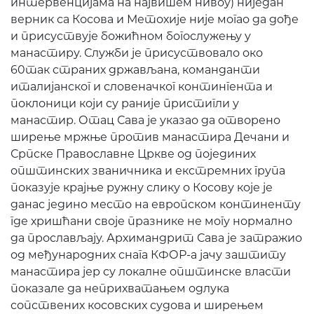
интервенцијама на највишем нивоу) ниједан
верник са Косова и Метохије није могао да дође
и присуствује божићном богослужењу у
манастиру. Служби је присуствовало око
60так страних држављана, команданти
италијанског и словеначког контингента и
поклоници који су раније пристигли у
манастир. Отац Сава је указао да отворено
ширење мржње против манастира Дечани и
Српске Православне Цркве од појединих
општинских званичника и екстремних група
показује крајње ружну слику о Косову које је
данас једино место на европском континенту
где хришћани своје празнике не могу нормално
да прослављају. Архимандрит Сава је затражио
од међународних снага КФОР-а јачу заштиту
манастира јер су локалне општинске власти
показале да неприхватањем одлука
сопствених косовских судова и ширењем