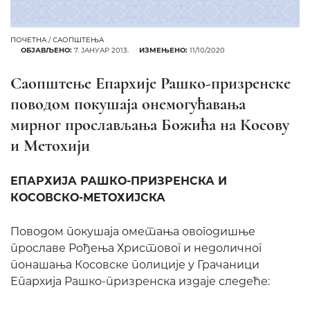
ПОЧЕТНА
/
САОПШТЕЊА
ОБЈАВЉЕНО:
7. ЈАНУАР 2013.
ИЗМЕЊЕНО:
11/10/2020
Саопштење Епархије Рашко-призренске
поводом покушаја онемогућавања
мирног прослављања Божића на Косову
и Метохији
ЕПАРХИЈА РАШКО-ПРИЗРЕНСКА И
КОСОВСКО-МЕТОХИЈСКА
Поводом покушаја ометања овогодишње
прославе Рођења Христовог и недоличног
понашања Косовске полиције у Грачаници
Епархија Рашко-призренска издаје следеће: