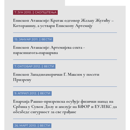
Eпископ Атанасије: Обавештење о манастиру Светих
Архангела код Призрена
Помозите нашој браћи и сестрама
на Косову и Метохији
ДОНИРАЈ