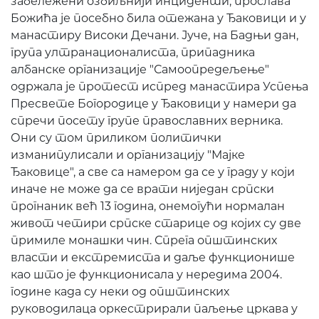
забележени озбиљнији инциденти, прослава
Божића је посебно била отежана у Ђаковици и у
манастиру Високи Дечани. Јуче, на Бадњи дан,
група ултранационалиста, припадника
албанске организације "Самоопредељење"
одржала је протест испред манастира Успења
Пресвете Богородице у Ђаковици у намери да
спречи посету групе православних верника.
Они су том приликом политички
изманипулисали и организацију "Мајке
Ђаковице", а све са намером да се у граду у који
иначе не може да се врати ниједан српски
прогнаник већ 13 година, онемогући нормалан
живот четири српске старице од којих су две
примиле монашки чин. Спрега општинских
власти и екстремиста и даље функционише
као што је функционисала у нередима 2004.
године када су неки од општинских
руководилаца оркестрирали паљење цркава у