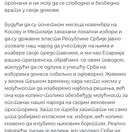
прогнани и не могу да се слободно и безбедно
врате у своје домове.
Будући да су почетком месеца новембра на
Косову и Метохији заказани локални избори и
да су државне власти Републике Србије јавно
позвале наш народ да учествује на њима и
изабере своје представнике, и ми као Епархија
рашко-призренска, обраћамо се овим поводом,
апелујући да се одлука о учешћу Срба на
изборима донесе озбиљно и одговорно. Живимо
у веома тешком времену, када често нисмо у
могућности да изаберемо најбоља решења, већ
она која колико-толико обезбеђују могућност за
опстанак нашег народа на својим вековним
просторима. Зато се треба запитати не само
шта добијамо изласком на изборе, већ колико
можемо да изгубимо њиховим бојкотом. Реално
говорећи, ризик је велики, јер уколико Срби не