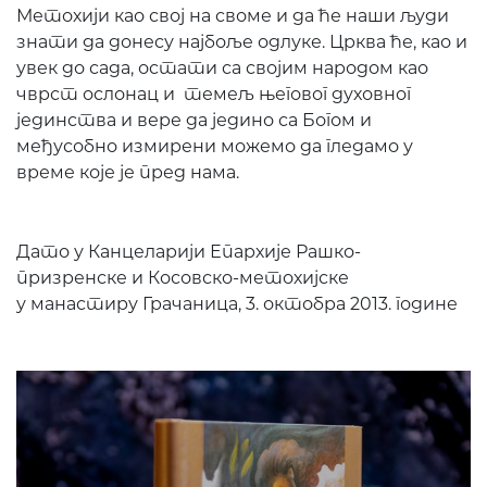
Метохији као свој на своме и да ће наши људи
знати да донесу најбоље одлуке. Црква ће, као и
увек до сада, остати са својим народом као
чврст ослонац и темељ његовог духовног
јединства и вере да једино са Богом и
међусобно измирени можемо да гледамо у
време које је пред нама.
Дато у Канцеларији Епархије Рашко-
призренске и Косовско-метохијске
у манастиру Грачаница, 3. октобра 2013. године
ПОНУДА ЕПАРХИЈ
РАДИОНИЦЕ
КУПИТЕ