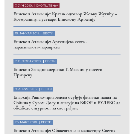
7. ЈУН 2010.
САОПШТЕЊА
Eпископ Атанасије: Кратак одговор Жељку Жугићу –
Которанину, а уствари Епископу Артемију
15. ЈАНУАР 2011.
ВЕСТИ
Eпископ Атанасије: Артемијева секта -
парасинагога=парацрква
7. ОКТОБАР 2012.
ВЕСТИ
Eпископ Западноамерички Г. Максим у посети
Призрену
9. АПРИЛ 2012.
ВЕСТИ
Eпархија Рашко-призренска осуђује физички напад на
Србина у Сувом Долу и апелује на КФОР и ЕУЛЕКС да
обезбеде сигурност за све грађане
26. МАРТ 2010.
ВЕСТИ
Eпископ Атанасије: Обавештење о манастиру Светих