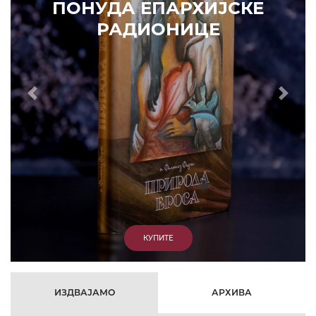
ЈСКЕ
Е
Prethodni
Slede
ИЗДВАЈАМО
АРХИВА