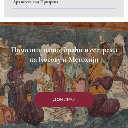
Архангела код Призрена
Помозите нашој браћи и сестрама
на Косову и Метохији
ДОНИРАЈ