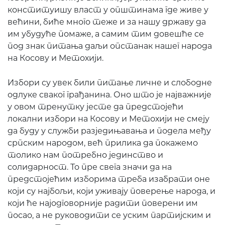
конституишу власт у општинама где живе у
већини, биће много теже и за нашу државу да
им убудуће помаже, а самим тим довешће се
под знак питања даљи опстанак нашег народа
на Косову и Метохији.
Избори су увек били питање личне и слободне
одлуке сваког грађанина. Оно што је најважније
у овом тренутку јесте да предстојећи
локални избори на Косову и Метохији не смеју
да буду у служби разједињавања и подела међу
српским народом, већ прилика да покажемо
толико нам потребно јединство и
солидарност. То пре свега значи да на
предстојећим изборима треба изабрати оне
који су најбољи, који уживају поверење народа, и
који ће најодговорније радити поверени им
посао, а не руководити се уским партијским и