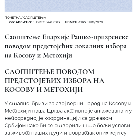
ПОЧЕТНА
/
САОПШТЕЊА
ОБЈАВЉЕНО:
3. ОКТОБАР 2013.
ИЗМЕЊЕНО:
11/10/2020
Саопштење Епархије Рашко-призренске
поводом предстојећих локалних избора
на Косову и Метохији
САОПШТЕЊЕ ПОВОДОМ
ПРЕДСТОЈЕЋИХ ИЗБОРА НА
КОСОВУ И МЕТОХИЈИ
У сталној бризи за свој верни народ на Косову и
Метохији наша Црква активно је ангажована и у
непосредној је координацији са државом
Србијом како би се створили што бољи услови
за живот наших људи и повратак оних који су