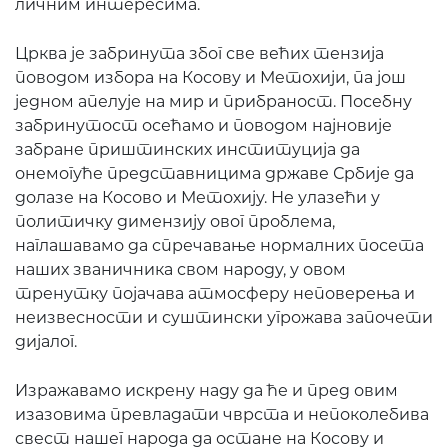
личним интересима.
Црква је забринута због све већих тензија
поводом избора на Косову и Метохији, па још
једном апелује на мир и прибраност. Посебну
забринутост осећамо и поводом најновије
забране приштинских институција да
онемогуће представницима државе Србије да
долазе на Косово и Метохију. Не улазећи у
политичку димензију овог проблема,
наглашавамо да спречавање нормалних посета
наших званичника свом народу, у овом
тренутку појачава атмосферу неповерења и
неизвесности и суштински угрожава започети
дијалог.
Изражавамо искрену наду да ће и пред овим
изазовима превладати чврста и непоколебива
свест нашег народа да остане на Косову и