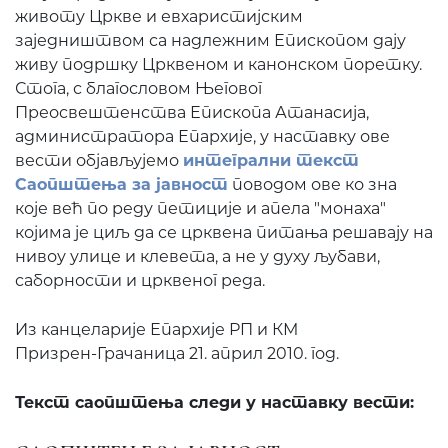
животу Цркве и евхаристијским
заједништвом са надлежним Епископом дају
живу подршку Црквеном и канонском поретку.
Стога, с благословом Његовог
Преосвештенства Епископа Атанасија,
администратора Епархије, у наставку ове
вести објављујемо
интегрални текст
Саопштења за јавност
поводом ове ко зна
које већ по реду петиције и апела "монаха"
којима је циљ да се црквена питања решавају на
нивоу улице и клевета, а не у духу љубави,
саборности и црквеног реда.
Из канцеларије Епархије РП и КМ
Призрен-Грачаница 21. април 2010. год.
Текст саопштења следи у наставку вести: