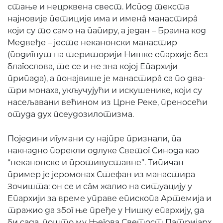
стање и нецрквена свест. Испод текста
најновије петиције има и именâ манастирâ
који су то само на папиру, а један – Браина код
Медвеђе – јесте неканонски манастир
(подигнут на територији Нишке епархије без
благослова, те се и не зна којој Епархији
припада), а понајвише је манастирâ са по два-
три монаха, укључујући и искушенике, који су
насељавани већином из Црне Реке, преносећи
отуда дух псеудозилотизма.
Поједини игумани су најпре признали, па
накнадно порекли одлуке Светог Синода као
“неканонске и противуставне”. Типичан
пример је јеромонах Стефан из манастира
Зочишта: он се и сâм жалио на ситуацију у
Епархији за време управе епископа Артемија и
тражио да због ње пређе у Нишку епархију, да
би сада, пошто му Његова Светост Патријарх