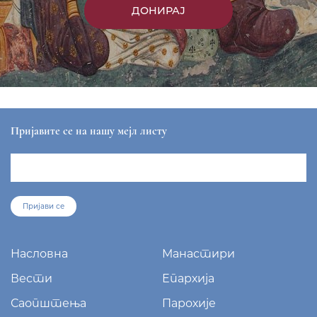
ДОНИРАЈ
Пријавите се на нашу мејл листу
Пријави се
Насловна
Манастири
Вести
Епархија
Саопштења
Парохије