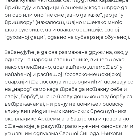
Такав кукавички став ови људи без карактера
приписују и владици Артемију када тврде да
он ово или оно “не сме јавно да каже”, јер је “у
притвору” (нажалост, тајно итекако много
шта сугерише, па и овакве петиције, својој
“духовној деци”, одавно на субверзије обученој).
Запањујуће је да ова размажена дружина, ово, у
односу на народ и свештенике, вишеструко,
иако селективно, повлашћено „племство” у
напаћеној и распетој Косовско-метохијској
епархији (та „господа и господичићи” позивају се
на „народ” само када треба да истакну себе и
своју „борбу”, иначе праву донкихотску борбу са
ветрењачама), ни речју не помиње лоповску
клику вишегодишњих канонских преступника
око владике Артемија, а баш је она и довела до
стања које је резултирало нужним канонским и
уставним одлукама Светог Синода. Њихови