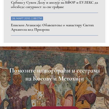
Србина у Сувом Долу и апелује на КФОР и ЕУЛЕКС да
обезбеде сигурност за све грађане
26. МАРТ 2010.
ВЕСТИ
Eпископ Атанасије: Обавештење о манастиру Светих
Архангела код Призрена
Помозите нашој браћи и сестрама
на Косову и Метохији