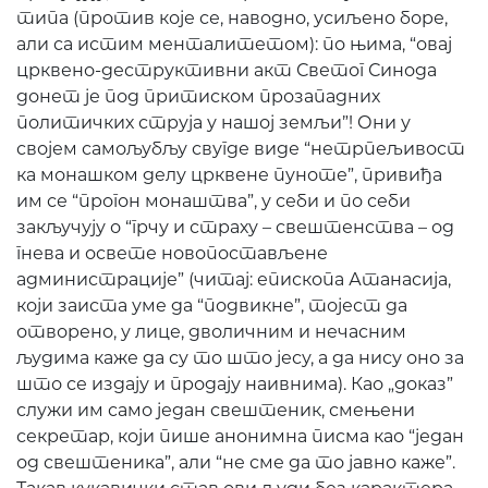
типа (против које се, наводно, усиљено боре,
али са истим менталитетом): по њима, “овај
црквено-деструктивни акт Светог Синода
донет је под притиском прозападних
политичких струја у нашој земљи”! Они у
својем самољубљу свугде виде “нетрпељивост
ка монашком делу црквене пуноте”, привиђа
им се “прогон монаштва”, у себи и по себи
закључују о “грчу и страху – свештенства – од
гнева и освете новопостављене
администрације” (читај: епископа Атанасија,
који заиста уме да “подвикне”, тојест да
отворено, у лице, дволичним и нечасним
људима каже да су то што јесу, а да нису оно за
што се издају и продају наивнима). Као „доказ”
служи им само један свештеник, смењени
секретар, који пише анонимна писма као “један
од свештеника”, али “не сме да то јавно каже”.