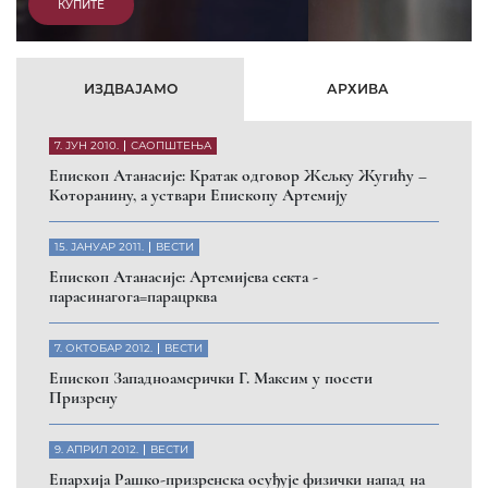
КУПИТЕ
ИЗДВАЈАМО
АРХИВА
7. ЈУН 2010.
САОПШТЕЊА
Eпископ Атанасије: Кратак одговор Жељку Жугићу –
Которанину, а уствари Епископу Артемију
15. ЈАНУАР 2011.
ВЕСТИ
Eпископ Атанасије: Артемијева секта -
парасинагога=парацрква
7. ОКТОБАР 2012.
ВЕСТИ
Eпископ Западноамерички Г. Максим у посети
Призрену
9. АПРИЛ 2012.
ВЕСТИ
Eпархија Рашко-призренска осуђује физички напад на