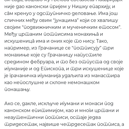
није дао канонски пријем у Нишку епархију, и
сâм кренуо у одступничко деловање. Има још
сличних међу овим “јунацима” који се хвалишу
својим “подвижничким и мученичким етосом”.
Међу цртаним потписима монахињâ и
искушеницâ има и оних које то нису. Тако,
например, из Грачанице се “потписују” три
монахиње које су Грачаницу напустиле
средином фебруара, и то без отпуста од своје
игуманије и од Епископа, и три искушенице које
је грачаничка игуманија удаљила из манастира
као непослушне и склоне немонашком
понашању.
Ако се, дакле, искључе игумани и монаси под
канонском епитимијом, као и многи цртани и
неаутентични потписи, остаје једва
тридесетак, највише четрдесетак потписа, а