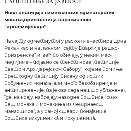
САОПШТЕЊЕ ЗА ЈАВНОСТ
Нова петиција самохвалних одметнутих
монаха,присталицâ парасинагоге
“артемијеваца”
На сајту одметнутог у раскол манастира Црна
Река – као и на лажном “сајту Епархије рашко-
призренске” и, већ по обичају, у неким мас-
медијима – појавио се текст нове „петиције
Светом Архијерејском Сабору”, која не помиње
претходну петицију, писану од истих
побуњених монаха (али много безобзирније и
антицрквеније, па је ова сада нешто ублажена),
где, на крају, набрајају наводне потписе “сто
пет монаха и монахиња из четрнаест
манастира“, а у самој ствари понајвише
потписе искушеникâ и искушеницâ.