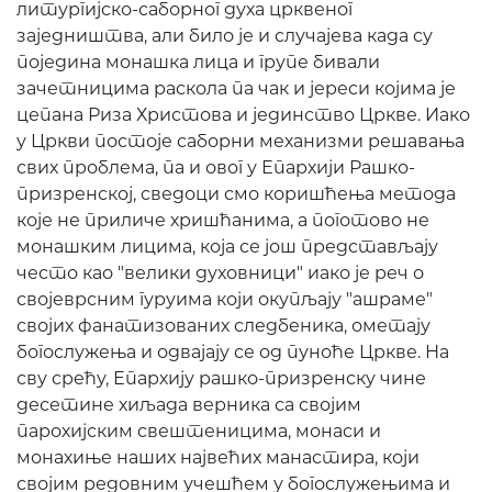
литургијско-саборног духа црквеног
заједништва, али било је и случајева када су
поједина монашка лица и групе бивали
зачетницима раскола па чак и јереси којима је
цепана Риза Христова и јединство Цркве. Иако
у Цркви постоје саборни механизми решавања
свих проблема, па и овог у Епархији Рашко-
призренској, сведоци смо коришћења метода
које не приличе хришћанима, а поготово не
монашким лицима, која се још представљају
често као "велики духовници" иако је реч о
својеврсним гуруима који окупљају "ашраме"
својих фанатизованих следбеника, ометају
богослужења и одвајају се од пуноће Цркве. На
сву срећу, Епархију рашко-призренску чине
десетине хиљада верника са својим
парохијским свештеницима, монаси и
монахиње наших највећих манастира, који
својим редовним учешћем у богослужењима и