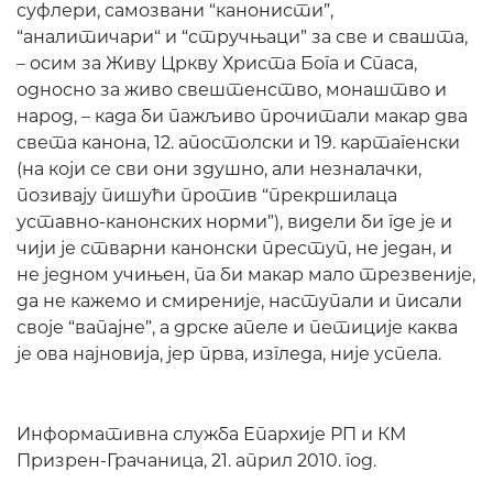
суфлери, самозвани “канонисти”,
“аналитичари“ и “стручњаци” за све и свашта,
– осим за Живу Цркву Христа Бога и Спаса,
односно за живо свештенство, монаштво и
народ, – када би пажљиво прочитали макар два
света канона, 12. апостолски и 19. картагенски
(на који се сви они здушно, али незналачки,
позивају пишући против “прекршилаца
уставно-канонских норми”), видели би где је и
чији је стварни канонски преступ, не један, и
не једном учињен, па би макар мало трезвеније,
да не кажемо и смиреније, наступали и писали
своје “вапајне”, а дрске апеле и петиције каква
је ова најновија, јер прва, изгледа, није успела.
Информативна служба Епархије РП и КМ
Призрен-Грачаница, 21. април 2010. год.