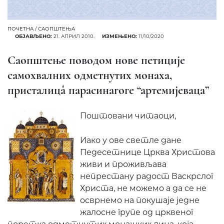
ПОЧЕТНА
/
САОПШТЕЊА
ОБЈАВЉЕНО:
21. АПРИЛ 2010.
ИЗМЕЊЕНО:
11/10/2020
Саопштење поводом нове петиције
самохвалних одметнутих монаха,
присталицâ парасинагоге “артемијеваца”
Поштовани читаоци,
Иако у ове светле дане
Педесетнице Црква Христова
живи и проживљава
непрестану радост Васкрслог
Христа, не можемо а да се не
осврнемо на покушаје једне
жалосне групе од црквеног