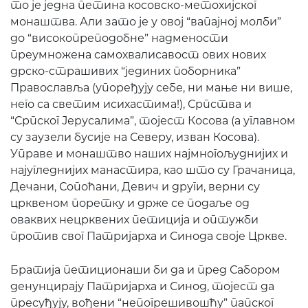
то је једна петина косовско-метохијског
монаштва. Али зато је у овој “вапајној молби”
до “високопреподобне” надмености
преумножена самохвалисавост ових нових
дрско-страшивих “јединих поборника”
Православља (упоређују себе, ни мање ни више,
него са светим исихастима!), Српства и
“Српског Јерусалима”, тојест Косова (а углавном
су заузели бусије на Северу, изван Косова).
Управе и монаштво наших најмногољуднијих и
најугледнијих манастира, као што су Грачаница,
Дечани, Сопоћани, Девич и други, верни су
црквеном поретку и држе се подаље од
оваквих нецрквених петиција и оптужби
против свог Патријарха и Синода своје Цркве.
Братија петиционаши би да и пред Сабором
денунцирају Патријарха и Синод, тојест да
пресуђују, вођени “непогрешивошћу” папског