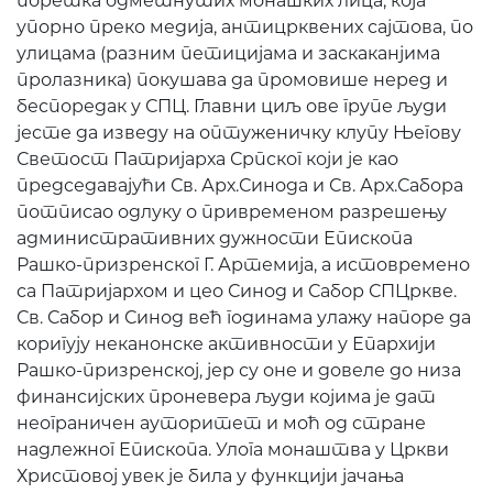
поретка одметнутих монашких лица, која
упорно преко медија, антицрквених сајтова, по
улицама (разним петицијама и заскаканјима
пролазника) покушава да промовише неред и
беспоредак у СПЦ. Главни циљ ове групе људи
јесте да изведу на оптуженичку клупу Његову
Светост Патријарха Српског који је као
председавајући Св. Арх.Синода и Св. Арх.Сабора
потписао одлуку о привременом разрешењу
административних дужности Епископа
Рашко-призренског Г. Артемија, а истовремено
са Патријархом и цео Синод и Сабор СПЦркве.
Св. Сабор и Синод већ годинама улажу напоре да
коригују неканонске активности у Епархији
Рашко-призренској, јер су оне и довеле до низа
финансијских проневера људи којима је дат
неограничен ауторитет и моћ од стране
надлежног Епископа. Улога монаштва у Цркви
Христовој увек је била у функцији јачања