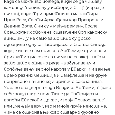
Када се пажљиво погледа, види се да читаву
кампању, “небивалу у историји СПЦ” (израз је
њихов), воде три одметничка манастира –
Црна Река, Свети Арханђели код Призрена и
Девина Вода. Они су у међувремену, после
претходних опомена, стављени под канонску
епитимију не само зато што су дрско
одбацили одлуке Патријарха и Светог Синода –
које је иначе сâм епископ Артемије признао и
прихватио (иако се са њима не слаже) – него и
зато што активно раде на збуњивању и
подбуњивању верног народа у Епархији и ван ње,
преко разних петиција и памфлета и на друге
нецрквене начине који приличе секташима.
Управо ова „верна чада Владике Артемија“ (како
себе зову) шире неистине да Патријарх и
водећи Епископи Цркве „издају Православље“
или „мењају веру“, као и многе друге неистине,
чиме се открива њихово стварно духовно