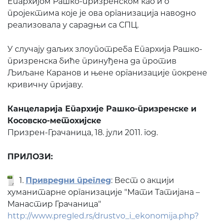
Епархијом Рашко-призренском као и о
пројектима које је ова организација наводно
реализовала у сарадњи са СПЦ.
У случају даљих злоупотреба Епархија Рашко-
призренска биће принуђена да против
Љиљане Каранов и њене организације покрене
кривичну пријаву.
Канцеларија Епархије Рашко-призренске и
Косовско-метохијске
Призрен-Грачаница, 18. јули 2011. год.
ПРИЛОЗИ:
1.
Привредни преглед
: Вест о акцији
хуманитарне организације "Мати Татијана –
Манастир Грачаница"
http://www.pregled.rs/drustvo_i_ekonomija.php?