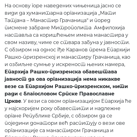
На основу горе наведених чињеница јасно се
види да хуманитарна организација „Мати
Татјана – Манастир Грачаница“ и поред
писмене забране Митрополита Амфилохија
наставља са коришћењем имена манастира у
свом називу, чиме се ствара забуна у јавности.
С обзиром на однос гђе Каранов према Епархији
Рашко-призренској и манастиру Грачаница, као
и озбиљне сумње у искреност њених намера,
Епархија Рашко-призренска обавештава
јавност да ова организација нема никакве
везе са Епархијом Рашко-призренском, нити
ради с благословом Српске Православне
Цркве
. У вези са овом организацијом Епархија ће
у најскоријем року обавестити и надлежне
органе Републике Србије, с обзиром да се
поједини донатори већ распитују о вези ове
организације са манастиром Грачаница и