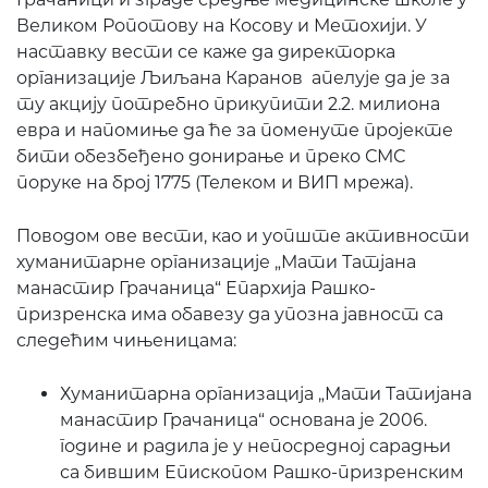
Великом Ропотову на Косову и Метохији. У
наставку вести се каже да директорка
организације Љиљана Каранов апелује да је за
ту акцију потребно прикупити 2.2. милиона
евра и напомиње да ће за поменуте пројекте
бити обезбеђено донирање и преко СМС
поруке на број 1775 (Телеком и ВИП мрежа).
Поводом ове вести, као и уопште активности
хуманитарне организације „Мати Татјана
манастир Грачаница“ Епархија Рашко-
призренска има обавезу да упозна јавност са
следећим чињеницама:
Хуманитарна организација „Мати Татијана
манастир Грачаница“ основана је 2006.
године и радила је у непосредној сарадњи
са бившим Епископом Рашко-призренским