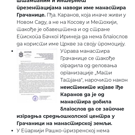
штампаним и интернет
презентацијама наводи име манастира
Грачанице.
Гђа. Каранов, која иначе живи у
Новом Саду, а не на Косову и Метохији,
такође је обавештена и од стране
Епископа Бачког Иринеја да нема благослов
да користи име Цркве за своју промоцију.
Управа манастира
Грачанице се такође
оградила од деловања
организације „Мати
Татјана“, нарочито након
неистините изјаве гђе
Каранов да је од
манастира добила
благослов да се започне
изградња средњошколског центра у
Грачаници на манастирској земљи.
У Епархији Рашко-призренској нема