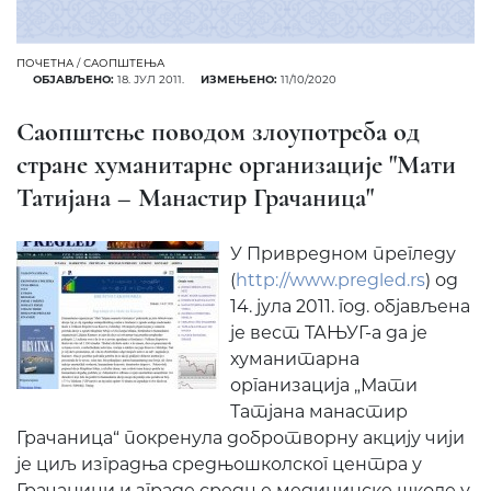
ПОЧЕТНА
/
САОПШТЕЊА
ОБЈАВЉЕНО:
18. ЈУЛ 2011.
ИЗМЕЊЕНО:
11/10/2020
Саопштење поводом злоупотреба од
стране хуманитарне организације "Мати
Татијана – Манастир Грачаница"
У Привредном прегледу
(
http://www.pregled.rs
) од
14. јула 2011. год. објављена
је вест ТАЊУГ-а да је
хуманитарна
организација „Мати
Татјана манастир
Грачаница“ покренула добротворну акцију чији
је циљ изградња средњошколског центра у
Грачаници и зграде средње медицинске школе у