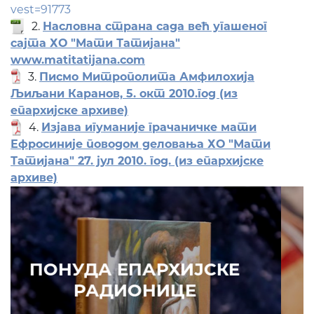
vest=91773
2.
Насловна страна сада већ угашеног
сајта ХО "Мати Татијана"
www.matitatijana.com
3.
Писмо Митрополита Амфилохија
Љиљани Каранов, 5. окт 2010.год (из
епархијске архиве)
4.
Изјава игуманије грачаничке мати
Ефросиније поводом деловања ХО "Мати
Татијана" 27. јул 2010. год. (из епархијске
архиве)
ПОНУДА ЕПАРХИЈСКЕ
РАДИОНИЦЕ