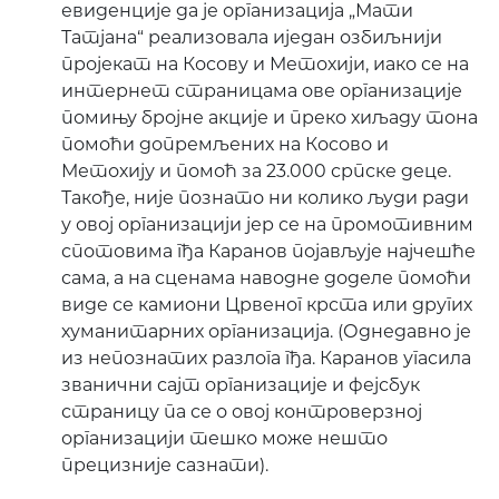
евиденције да је организација „Мати
Татјана“ реализовала иједан озбиљнији
пројекат на Косову и Метохији, иако се на
интернет страницама ове организације
помињу бројне акције и преко хиљаду тона
помоћи допремљених на Косово и
Метохију и помоћ за 23.000 српске деце.
Такође, није познато ни колико људи ради
у овој организацији јер се на промотивним
спотовима гђа Каранов појављује најчешће
сама, а на сценама наводне доделе помоћи
виде се камиони Црвеног крста или других
хуманитарних организација. (Однедавно је
из непознатих разлога гђа. Каранов угасила
званични сајт организације и фејсбук
страницу па се о овој контроверзној
организацији тешко може нешто
прецизније сазнати).