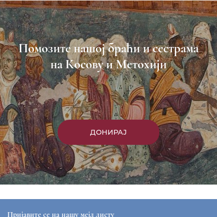
Помозите нашој браћи и сестрама
на Косову и Метохији
ДОНИРАЈ
Пријавите се на нашу мејл листу