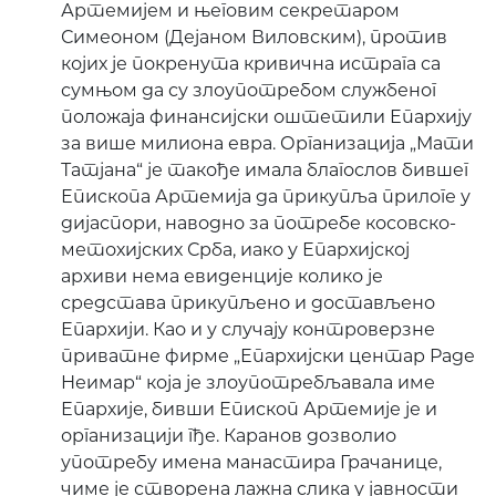
Артемијем и његовим секретаром
Симеоном (Дејаном Виловским), против
којих је покренута кривична истрага са
сумњом да су злоупотребом службеног
положаја финансијски оштетили Епархију
за више милиона евра. Организација „Мати
Татјана“ је такође имала благослов бившег
Епископа Артемија да прикупља прилоге у
дијаспори, наводно за потребе косовско-
метохијских Срба, иако у Епархијској
архиви нема евиденције колико је
средстава прикупљено и достављено
Епархији. Као и у случају контроверзне
приватне фирме „Епархијски центар Раде
Неимар“ која је злоупотребљавала име
Епархије, бивши Епископ Артемије је и
организацији гђе. Каранов дозволио
употребу имена манастира Грачанице,
чиме је створена лажна слика у јавности