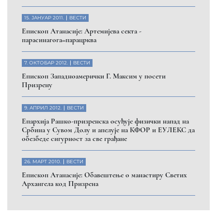
15. ЈАНУАР 2011.
ВЕСТИ
Eпископ Атанасије: Артемијева секта -
парасинагога=парацрква
7. ОКТОБАР 2012.
ВЕСТИ
Eпископ Западноамерички Г. Максим у посети
Призрену
9. АПРИЛ 2012.
ВЕСТИ
Eпархија Рашко-призренска осуђује физички напад на
Србина у Сувом Долу и апелује на КФОР и ЕУЛЕКС да
обезбеде сигурност за све грађане
26. МАРТ 2010.
ВЕСТИ
Eпископ Атанасије: Обавештење о манастиру Светих
Архангела код Призрена