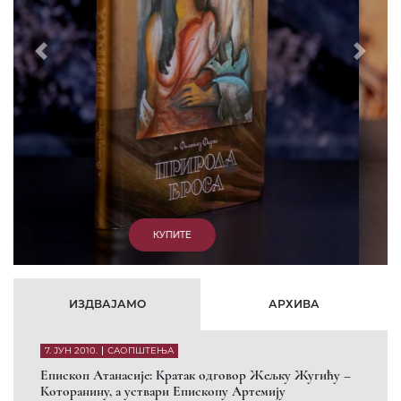
Prethodni
Slede
КУПИТЕ
ИЗДВАЈАМО
АРХИВА
7. ЈУН 2010.
САОПШТЕЊА
Eпископ Атанасије: Кратак одговор Жељку Жугићу –
Которанину, а уствари Епископу Артемију