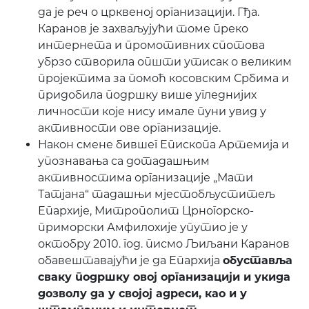
да је реч о црквеној организацији. Гђа.
Каранов је захваљујући томе преко
интернета и промотивних спотова
убрзо створила општи утисак о великим
пројектима за помоћ косовским Србима и
придобила подршку више угледнијих
личности које нису имале пуни увид у
активности ове организације.
Након смене бившег Епископа Артемија и
упознавања са дотадашњим
активностима организације „Мати
Татјана“ тадашњи мјестобљуститељ
Епархије, Митрополит Црногорско-
приморски Амфилохије упутио је у
октобру 2010. год. писмо Љиљани Каранов
обавештавајући је да Епархија
обуставља
сваку подршку овој организацији и укида
дозволу да у својој адреси, као и у