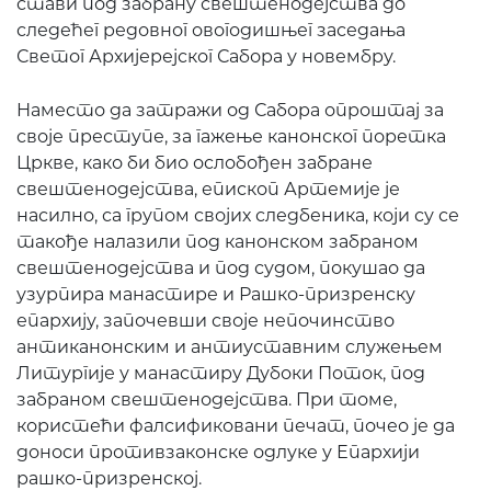
стави под забрану свештенодејства до
следећег редовног овогодишњег заседања
Светог Архијерејског Сабора у новембру.
Наместо да затражи од Сабора опроштај за
своје преступе, за гажење канонског поретка
Цркве, како би био ослобођен забране
свештенодејства, епископ Артемије је
насилно, са групом својих следбеника, који су се
такође налазили под канонском забраном
свештенодејства и под судом, покушао да
узурпира манастире и Рашко-призренску
епархију, започевши своје непочинство
антиканонским и антиуставним служењем
Литургије у манастиру Дубоки Поток, под
забраном свештенодејства. При томе,
користећи фалсификовани печат, почео је да
доноси противзаконске одлуке у Епархији
рашко-призренској.