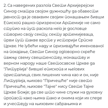
2. Са наведених разлога Свети Архијерејски
Синод сматра својом дужношћу да обавести
јавност да је оваквим својим понашањем бивши
Епископ рашко-призренски Артемије не само
ступио на пут раскола него је дословце
створио своју секту, секту артемијеваца,
први пут такве врсте у историји Српске
Цркве. Не губећи наду и призивајући именованог
на покајање, Свети Синод одговорно скреће
пажњу свему свештенству, монаштву и
верном народу наше Светосавске Цркве да
"Литургија" бившег епископа и његових
присталица, свих лишених чина као и он, није
Литургија, њихово "Причешће" није свето
Причешће, њихове "Tајне" нису Свете Тајне
Цркве Божје; да све што чине служи на духовну
пропаст како њима тако и онима који их следе
и учествују на њиховим сабрањима и