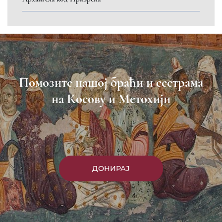
Помозите нашој браћи и сестрама
на Косову и Метохији
ДОНИРАЈ