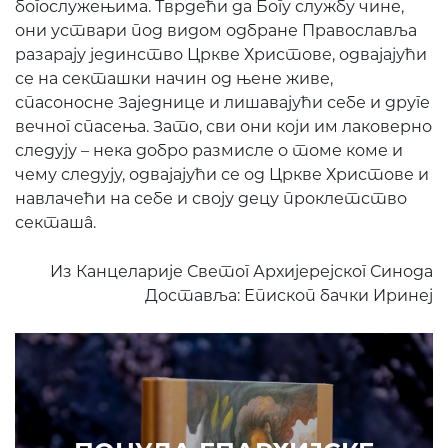
богослужењима. Тврдећи да Богу службу чине,
они уствари под видом одбране Православља
разарају јединство Цркве Христове, одвајајући
се на секташки начин од њене живе,
спасоносне Заједнице и лишавајући себе и друге
вечног спасења. Зато, сви они који им лаковерно
следују – нека добро размисле о томе коме и
чему следују, одвајајући се од Цркве Христове и
навлачећи на себе и своју децу проклетство
секташâ.
Из Канцеларије Светог Архијерејског Синода
Доставља: Епископ бачки Иринеј
ПОНУДА ЕПАРХИЈСКЕ
РАДИОНИЦЕ
КУПИТЕ