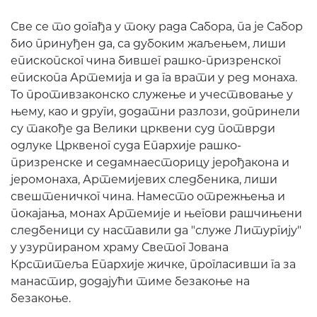
Све се то догађа у току рада Сабора, па је Сабор
био принуђен да, са дубоким жаљењем, лиши
епископског чина бившег рашко-призренског
епископа Артемија и да га врати у ред монаха.
То противзаконско служење и учествовање у
њему, као и други, додатни разлози, допринели
су такође да Велики црквени суд потврди
одлуке Црквеног суда Епархије рашко-
призренске и седамнаесторицу јерођакона и
јеромонаха, Артемијевих следбеника, лиши
свештеничког чина. Наместо отрежњења и
покајања, монах Артемије и његови рашчињени
следбеници су наставили да "служе Литургију"
у узурпираном храму Светог Јована
Крститеља Епархије жичке, прогласивши га за
манастир, додајући тиме безакоње на
безакоње.