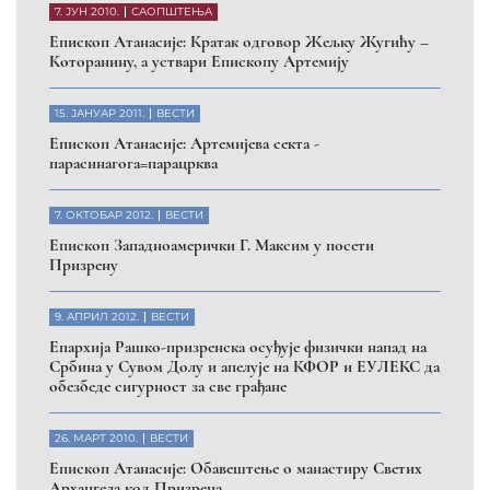
7. ЈУН 2010.
САОПШТЕЊА
Eпископ Атанасије: Кратак одговор Жељку Жугићу –
Которанину, а уствари Епископу Артемију
15. ЈАНУАР 2011.
ВЕСТИ
Eпископ Атанасије: Артемијева секта -
парасинагога=парацрква
7. ОКТОБАР 2012.
ВЕСТИ
Eпископ Западноамерички Г. Максим у посети
Призрену
9. АПРИЛ 2012.
ВЕСТИ
Eпархија Рашко-призренска осуђује физички напад на
Србина у Сувом Долу и апелује на КФОР и ЕУЛЕКС да
обезбеде сигурност за све грађане
26. МАРТ 2010.
ВЕСТИ
Eпископ Атанасије: Обавештење о манастиру Светих
Архангела код Призрена