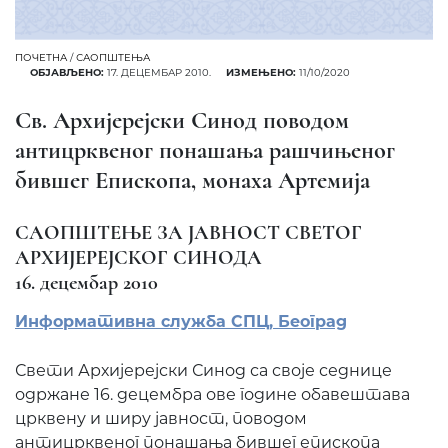
ПОЧЕТНА
/
САОПШТЕЊА
ОБЈАВЉЕНО:
17. ДЕЦЕМБАР 2010.
ИЗМЕЊЕНО:
11/10/2020
Св. Архијерејски Синод поводом
антицрквеног понашања рашчињеног
бившег Епископа, монаха Артемија
САОПШТЕЊЕ ЗА ЈАВНОСТ СВЕТОГ
АРХИЈЕРЕЈСКОГ СИНОДА
16. децембар 2010
Информативна служба СПЦ, Београд
Свети Архијерејски Синод са своје седнице
одржане 16. децембра ове године обавештава
црквену и ширу јавност, поводом
антицрквеног понашања бившег епископа