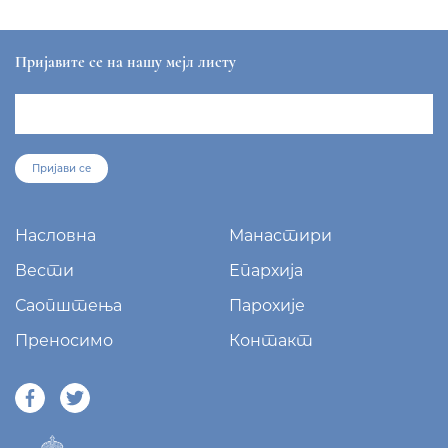
Пријавите се на нашу мејл листу
Пријави се
Насловна
Манастири
Вести
Епархија
Саопштења
Парохије
Преносимо
Контакт