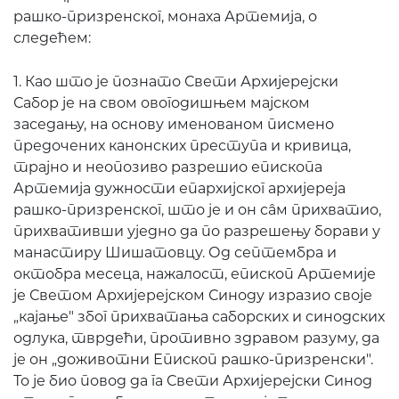
рашко-призренског, монаха Артемија, о
следећем:
1. Као што је познато Свети Архијерејски
Сабор је на свом овогодишњем мајском
заседању, на основу именованом писмено
предочених канонских преступа и кривица,
трајно и неопозиво разрешио епископа
Артемија дужности епархијског архијереја
рашко-призренског, што је и он сâм прихватио,
прихвативши уједно да по разрешењу борави у
манастиру Шишатовцу. Од септембра и
октобра месеца, нажалост, епископ Артемије
је Светом Архијерејском Синоду изразио своје
„кајање" због прихватања саборских и синодских
одлука, тврдећи, противно здравом разуму, да
је он „доживотни Епископ рашко-призренски".
То је био повод да га Свети Архијерејски Синод