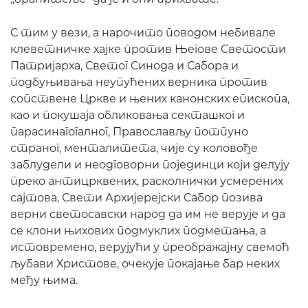
С тим у вези, а нарочито поводом небивале
клеветничке хајке против Његове Светости
Патријарха, Светог Синода и Сабора и
подбуњивања неупућених верника против
сопствене Цркве и њених канонских епископа,
као и покушаја обликовања секташког и
парасинагогалног, Православљу потпуно
страног, менталитета, чије су коловође
заблудели и неодговорни појединци који делују
преко антицрквених, расколнички усмерених
сајтова, Свети Архијерејски Сабор позива
верни светосавски народ да им не верује и да
се клони њихових подмуклих подметања, а
истовремено, верујући у преображајну свемоћ
љубави Христове, очекује покајање бар неких
међу њима.