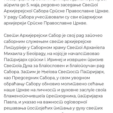
априла до 5. маја, редовно заседање Светог
Архијерејског Сабора Српске Православне Цркве.
У раду Сабора учествовали су сви епархијски
архијереји Српске Православне Цркве.
Свети Архијерејски Сабор је свој рад започео
саборним служењем свете архијерејске
Литургије у Саборном храму Светог Архангела
Михаила у Београду, на којој је началствовао
Патријарх српски г. Иринеј и извршен призив
Светога Духа за благословен и благопоучан рад
Сабора. Затим је Његова Светост Патријарх,
као Председник Сабора, у свом уводном
обраћању Сабору обновио молитвено сећање
наше Цркве на личност и духовне заслуге свога
блаженопочившега претходника, патријарха
Павла, и указао на важност одговорног
решавања постојећих питања у духу светих