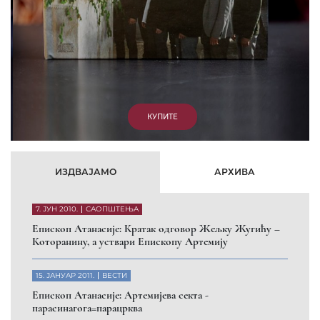
КУПИТЕ
ИЗДВАЈАМО
АРХИВА
7. ЈУН 2010.
САОПШТЕЊА
Eпископ Атанасије: Кратак одговор Жељку Жугићу –
Которанину, а уствари Епископу Артемију
15. ЈАНУАР 2011.
ВЕСТИ
Eпископ Атанасије: Артемијева секта -
парасинагога=парацрква