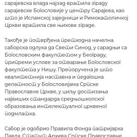
сарајевска влада најзад вратила зграду
сарајевске Богословије у центру Сарајева, као
што је Исламској заједници и Римокатоличкој
Цркви вратила све њихове зграде.
Такође је потврђена претходна начелна
саборска одлука да Свети Синод, у сарадњи са
Богословским факултетом у Београду,
припреми услове за отварање Богословског
факултета у Нишу. Препоручена је што
квалитетнија наставна и педагошка
делатност у Богословијама Српске
Православне Цркве, у циљу достизања
највиших стандарда средњошколског
образовања интелектуалног црквеног
подмлатка.
Сабор је одобрио Правила Фонда патријарха
Павла, Статут Архива Српске Православне