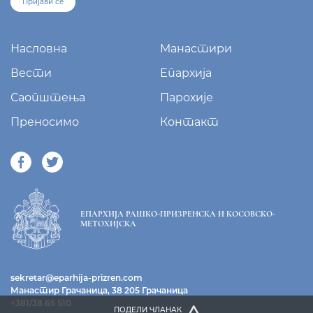
Пријави се
Насловна
Манастири
Вести
Епархија
Саопштења
Парохије
Преносимо
Контакт
ЕПАРХИЈА РАШКО-ПРИЗРЕНСКА И КОСОВСКО-
МЕТОХИЈСКА
sekretar@eparhija-prizren.com
Манастир Грачаница, 38 205 Грачаница
+381/38 65 510
ПОДЕЛИ ЧЛАНАК