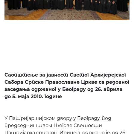
Саопштење за јавност Светог Архијерејског
Сабора
Српске Православне Цркве са редовног
заседања одржаног у Београду од 26. априла
до 5. маја 2010. године
У Патријаршијском двору у Београду, под
председништвом Његове Светости
Патријарха српског г. Иринеја, одржано је, од 26.