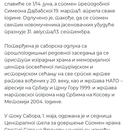
славиће се 1/14. јуна, а спомен преподобног
Симеона Дајбабског 19. марта/1. априла сваке
године. Одлучено је, такође, да се спомен
светих новомученика јасеновачких убудуће
празнује 31. августа/13. септембра.
Потврђена је саборска одлука са
прошлогодишњег редовног заседања да се
приступи изградњи храма и меморијалног
центра посвећеног литургијском и
историјском сећању на све српске жртве
ратова вођених у 20. веку, као и жртава НАТО –
агресије на Србију и Црну Гору 1999. и жртава
мартовског погрома над Србима на Косову и
Метохији 2004. године.
У току Сабора, 1. маја, одржана је и седница
Централног тела за довршење Спомен-храма
Светог Саве на Врачару, на којој су, између