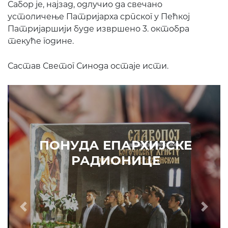
Сабор је, најзад, одлучио да свечано
устоличење Патријарха српског у Пећкој
Патријаршији буде извршено 3. октобра
текуће године.
Састав Светог Синода остаје исти.
ПОНУДА ЕПАРХИЈСКЕ
РАДИОНИЦЕ
Prethodni
Slede