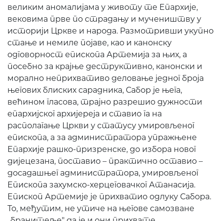
великим аномалијама у животу те Епархије,
вековима прве по страдању и мучеништву у
историји Цркве и народа. Размотривши укупно
стање и немиле појаве, као и канонску
одговорност епископа Артемија за њих, а
посебно за крајње деструктивно, канонски и
морално неприхвативо деловање једног броја
његових блиских сарадника, Сабор је њега,
већином гласова, трајно разрешио дужности
епархијског архијереја и ставио га на
располагање Цркви у статусу умировљеног
епископа, а за администратора упражњене
Епархије рашко-призренске, до избора новог
дијецезана, поставио – практично оставио –
досадашњег администратора, умировљеног
Епископа захумско-херцеговачког Атанасија.
Епископ Артемије је прихватио одлуку Сабора.
То, међутим, не утиче на његове самозване
,,бранитеље" да је и они прихвате.