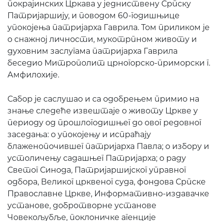
покрајинских Цркава у једниствену Српску
Патријаршију, и поводом 60-годишњице
упокојења патријарха Гаврила. Том приликом је
о снажној личности, мукотрпном животу и
духовним заслугама патријарха Гаврила
беседио Митрополит црногорско-приморски г.
Амфилохије.
Сабор је саслушао и са одобрењем примио на
знање следеће извештаје о животу Цркве у
периоду од прошлогодишњег до овог редовног
заседања: о упокојењу и испраћају
блаженопочившег патријарха Павла; о избору и
устоличењу садашњег Патријарха; о раду
Светог Синода, Патријаршијског управног
одбора, Великог црквеног суда, фондова Српске
Православне Цркве, Информативно-издавачке
установе, добротворне установе
Човекољубље, поклоничке агенције