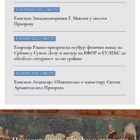
7. ОКТОБАР 2012.
ВЕСТИ
Eпископ Западноамерички Г. Максим у посети
Призрену
9. АПРИЛ 2012.
ВЕСТИ
Eпархија Рашко-призренска осуђује физички напад на
Србина у Сувом Долу и апелује на КФОР и ЕУЛЕКС да
обезбеде сигурност за све грађане
26. МАРТ 2010.
ВЕСТИ
Eпископ Атанасије: Обавештење о манастиру Светих
Архангела код Призрена