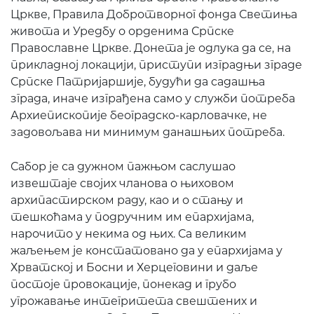
Цркве, Правила Добротворног фонда Светиња
живота и Уредбу о орденима Српске
Православне Цркве. Донета је одлука да се, на
прикладној локацији, приступи изградњи зграде
Српске Патријаршије, будући да садашња
зграда, иначе изграђена само у служби потреба
Архиепископије београдско-карловачке, не
задовољава ни минимум данашњих потреба.
Сабор је са дужном пажњом саслушао
извештаје својих чланова о њиховом
архипастирском раду, као и о стању и
тешкоћама у подручним им епархијама,
нарочито у некима од њих. Са великим
жаљењем је констатовано да у епархијама у
Хрватској и Босни и Херцеговини и даље
постоје провокације, понекад и грубо
угрожавање интегритета свештених и