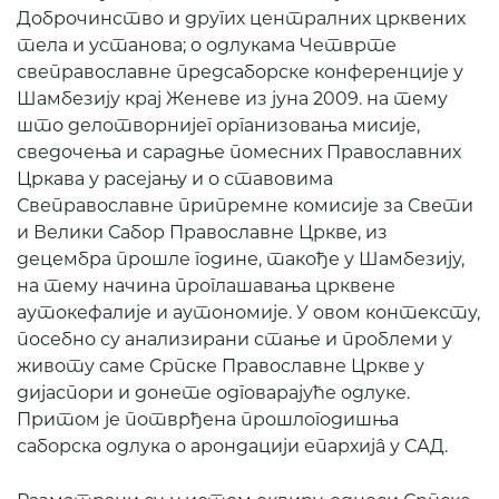
Доброчинство и других централних црквених
тела и установа; о одлукама Четврте
свеправославне предсаборске конференције у
Шамбезију крај Женеве из јуна 2009. на тему
што делотворнијег организовања мисије,
сведочења и сарадње помесних Православних
Цркава у расејању и о ставовима
Свеправославне припремне комисије за Свети
и Велики Сабор Православне Цркве, из
децембра прошле године, такође у Шамбезију,
на тему начина проглашавања црквене
аутокефалије и аутономије. У овом контексту,
посебно су анализирани стање и проблеми у
животу саме Српске Православне Цркве у
дијаспори и донете одговарајуће одлуке.
Притом је потврђена прошлогодишња
саборска одлука о арондацији епархијâ у САД.