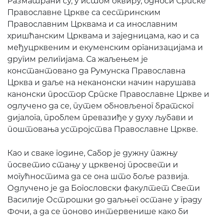
Разматрани су, у истом оквиру, односи Српске
Православне Цркве са сестринским
Православним Црквама и са инославним
хришћанским Црквама и заједницама, као и са
међуцрквеним и екуменским организацијама и
другим религијама. Са жаљењем је
константовано да Румунска Православна
Црква и даље на неканонски начин нарушава
канонски простор Српске Православне Цркве и
одлучено да се, путем обновљеног братског
дијалога, проблем превазиђе у духу љубави и
поштовања устројства Православне Цркве.
Као и сваке године, Сабор је дужну пажњу
посветио стању у црквеној просвети и
могућностима да се она што боље развија.
Одлучено је да Богословски факултет Свети
Василије Острошки до даљњег остане у граду
Фочи, а да се поново интервенише како би