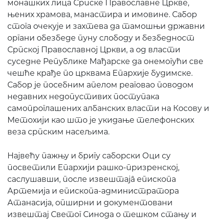
монашких лица Српске Православне Цркве,
њених храмова, манастира и имовине. Сабор
стога очекује и захтева да тамошњи државни
органи обезбеде пуну слободу и безбедност
Српској Православној Цркви, а од власти
суседне Републике Мађарске да онемогући све
чешће крађе по црквама Епархије будимске.
Сабор је посебним апелом реаговао поводом
недавних недопустивих поступака
самопроглашених албанских власти на Косову и
Метохији као што је укидање телефонских
веза српским насељима.
Највећу пажњу и бригу саборски Оци су
посветили Епархији рашко-призренској,
саслушавши, после извештајâ епископа
Артемија и епископа-администратора
Атанасија, опширни и документовани
извештај Светог Синода о тешком стању и