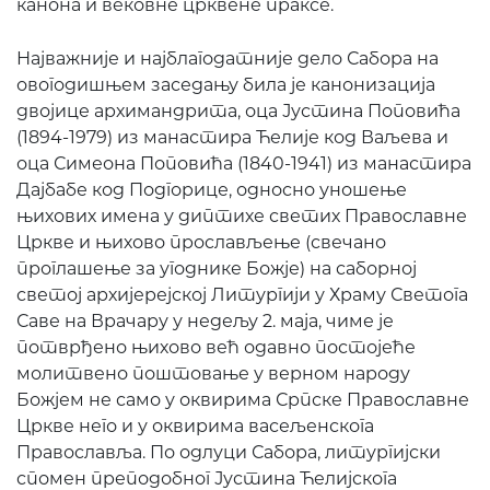
канона и вековне црквене праксе.
Најважније и најблагодатније дело Сабора на
овогодишњем заседању била је канонизација
двојице архимандрита, оца Јустина Поповића
(1894-1979) из манастира Ћелије код Ваљева и
оца Симеона Поповића (1840-1941) из манастира
Дајбабе код Подгорице, односно уношење
њихових имена у диптихе светих Православне
Цркве и њихово прослављење (свечано
проглашење за угоднике Божје) на саборној
светој архијерејској Литургији у Храму Светога
Саве на Врачару у недељу 2. маја, чиме је
потврђено њихово већ одавно постојеће
молитвено поштовање у верном народу
Божјем не само у оквирима Српске Православне
Цркве него и у оквирима васељенскога
Православља. По одлуци Сабора, литургијски
спомен преподобног Јустина Ћелијскога