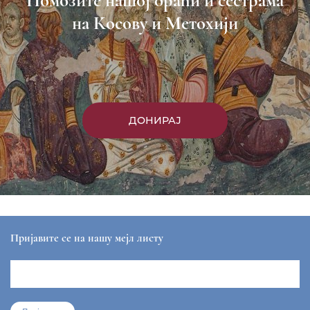
Помозите нашој браћи и сестрама
на Косову и Метохији
ДОНИРАЈ
Пријавите се на нашу мејл листу