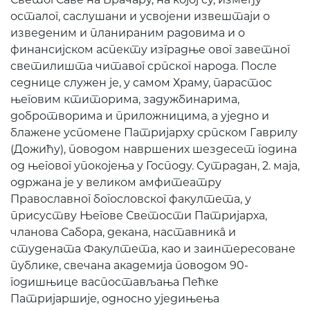
осталог, саслушани и усвојени извештаји о
изведеним и планираним радовима и о
финансијском аспекту изградње овог заветног
светилишта читавог српског народа. После
седнице служен је, у самом Храму, парастос
његовим ктиторима, задужбинарима,
добротворима и приложницима, а уједно и
блажене успомене Патријарху српском Гаврилу
(Дожићу), поводом навршених шездесет година
од његовог упокојења у Господу. Сутрадан, 2. маја,
одржана је у великом амфитеатру
Православног богословског факултета, у
присуству Његове Светости Патријарха,
чланова Сабора, декана, наставникâ и
студената Факултета, као и заинтересоване
публике, свечана академија поводом 90-
годишњице васпостављања Пећке
Патријаршије, односно уједињења