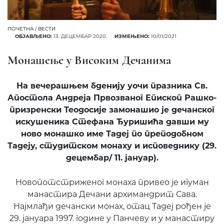
ПОЧЕТНА
/
ВЕСТИ
ОБЈАВЉЕНО:
13. ДЕЦЕМБАР 2020.
ИЗМЕЊЕНО:
10/01/2021
Монашење у Високим Дечанима
На вечерашњем бденију уочи празника Св.
Апостола Андреја Првозваног Епископ Рашко-
призренски Теодосије замонашио је дечанског
искушеника Стефана Ђуришића давши му
ново монашко име Тадеј по преподобном
Тадеју, студитском монаху и исповеднику (29.
децембар/ 11. јануар).
Новопотстриженог монаха привео је игуман
манастира Дечани архимандрит Сава.
Најмлађи дечански монах, отац Тадеј рођен је
29. јануара 1997. године у Панчеву и у манастиру