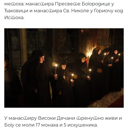
метоха: манастира Пресвете Богородице у
Ђаковици и манастира Св. Николе у Гориочу код
Истока.
У манастиру Високи Дечани тренутно живи и
Богу се моли 17 монаха и 5 искушеника.