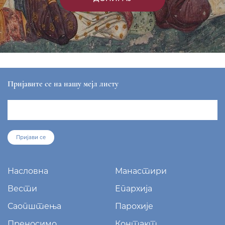
Пријавите се на нашу мејл листу
Пријави се
Насловна
Манастири
Вести
Епархија
Саопштења
Парохије
Преносимо
Контакт