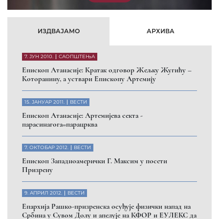
ИЗДВАЈАМО
АРХИВА
7. ЈУН 2010.
САОПШТЕЊА
Eпископ Атанасије: Кратак одговор Жељку Жугићу –
Которанину, а уствари Епископу Артемију
15. ЈАНУАР 2011.
ВЕСТИ
Eпископ Атанасије: Артемијева секта -
парасинагога=парацрква
7. ОКТОБАР 2012.
ВЕСТИ
Eпископ Западноамерички Г. Максим у посети
Призрену
9. АПРИЛ 2012.
ВЕСТИ
Eпархија Рашко-призренска осуђује физички напад на
Србина у Сувом Долу и апелује на КФОР и ЕУЛЕКС да