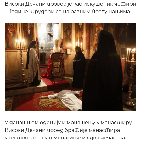
Високи Дечани провео је као искушеник четири
године трудећи се на разним послушањима.
У данашњем бденију и монашењу у манастиру
Високи Дечани поред братије манастира
учествовале су и монахиње из два дечанска