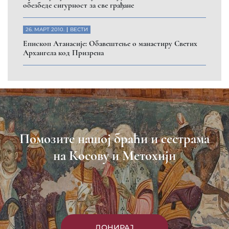
обезбеде сигурност за све грађане
26. МАРТ 2010.
ВЕСТИ
Eпископ Атанасије: Обавештење о манастиру Светих
Архангела код Призрена
Помозите нашој браћи и сестрама
на Косову и Метохији
ДОНИРАЈ