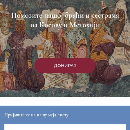
Помозите нашој браћи и сестрама
на Косову и Метохији
ДОНИРАЈ
Пријавите се на нашу мејл листу