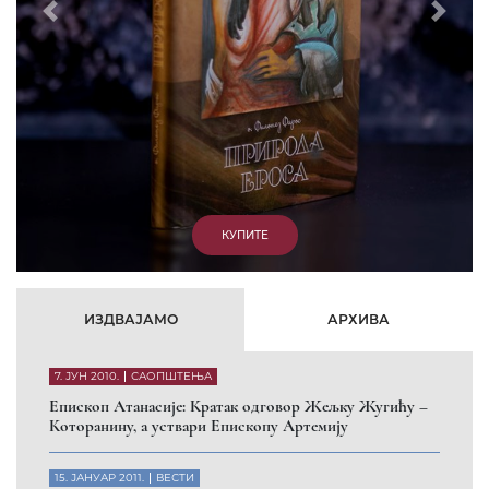
Prethodni
Slede
КУПИТЕ
ИЗДВАЈАМО
АРХИВА
7. ЈУН 2010.
САОПШТЕЊА
Eпископ Атанасије: Кратак одговор Жељку Жугићу –
Которанину, а уствари Епископу Артемију
15. ЈАНУАР 2011.
ВЕСТИ