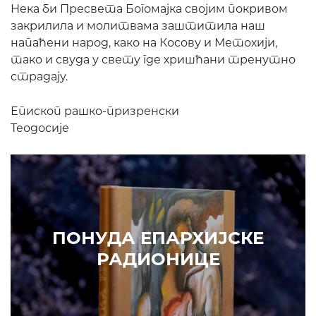
Нека би Пресвета Богомајка својим покривом
закрилила и молитвама заштитила наш
напаћени народ, како на Косову и Метохији,
тако и свуда у свету где хришћани тренутно
страдају.
Епископ рашко-призренски
Теодосије
ПОНУДА ЕПАРХИЈСКЕ
РАДИОНИЦЕ