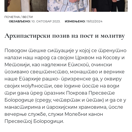
ПОЧЕТНА
/
ВЕСТИ
ОБЈАВЉЕНО:
10. ОКТОБАР 2023.
ИЗМЕЊЕНО:
19/02/2024
Архипастирски позив на пост и молитву
Поводом тешке ситуације у којој се тренутно
налази наш народ са својом Црквом на Косову и
Метохији, као надлежни Епископ, очински
позивамо свештенство, монаштво и вернике
наше Епархије рашко- призренске да, у оквиру
својих могућности, ове године посте на води
три дана пред празник Покрова Пресвете
Богородице (среду, четвртак и петак) и да се у
манастирима и парохијским храмовима, после
вечерње службе, служи Молебни канон
Пресветој Богородици.