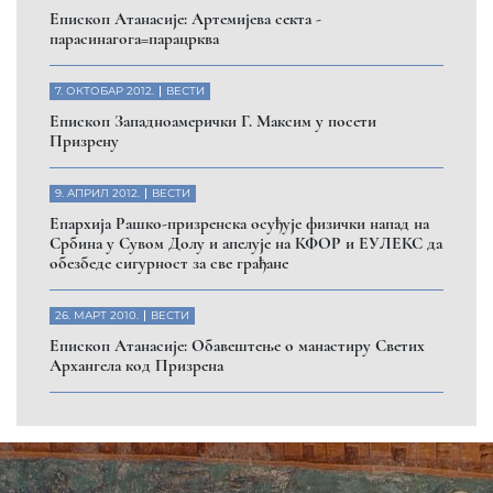
Eпископ Атанасије: Артемијева секта -
парасинагога=парацрква
7. ОКТОБАР 2012.
ВЕСТИ
Eпископ Западноамерички Г. Максим у посети
Призрену
9. АПРИЛ 2012.
ВЕСТИ
Eпархија Рашко-призренска осуђује физички напад на
Србина у Сувом Долу и апелује на КФОР и ЕУЛЕКС да
обезбеде сигурност за све грађане
26. МАРТ 2010.
ВЕСТИ
Eпископ Атанасије: Обавештење о манастиру Светих
Архангела код Призрена