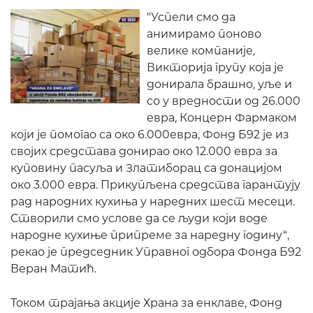
"Успели смо да
анимирамо поново
велике компаније,
Викторија групу која је
донирала брашно, уље и
со у вредности од 26.000
евра, Концерн Фармаком
који је помогао са око 6.000евра, Фонд Б92 је из
својих средстава донирао око 12.000 евра за
куповину пасуља и Златиборац са донацијом
око 3.000 евра. Прикупљена средства гарантују
рад народних кухиња у наредних шест месеци.
Створили смо услове да се људи који воде
народне кухиње припреме за наредну годину“,
рекао је председник Управног одбора Фонда Б92
Веран Матић.
Током трајања акције Храна за енклаве, Фонд