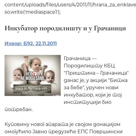
content/uploads/files/users/4/2011/11/hrana_za_enklave.
so.write('mediaspace1');
Инкубатор породилишту и у Грачаници
Извор: Б92, 22.11.2011
Грачаница —
Породилишту КБЦ
"Приштина – Грачаница"
данас је, у акцији "Битка
за бебе", уручен нови
инкубатор, који је тој
институцији био
потребан.
Куповину новог апарата је својом донацијом
омогућило Јавно предузеће ЕПС Површински