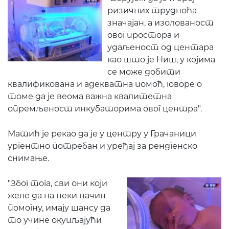
ризичних трудноћа
значајан, а изолованост
овог простора и
удаљеност од центара
као што је Ниш, у којима
се може добити
квалификована и адекватна помоћ, говоре о
томе да је веома важна квалитетна
опремљеност инкубаторима овог центра".
Матић је рекао да је у центру у Грачаници
ургентно потребан и уређај за рендгенско
снимање.
"Због тога, сви они који
желе да на неки начин
помогну, имају шансу да
то учине окупљајући