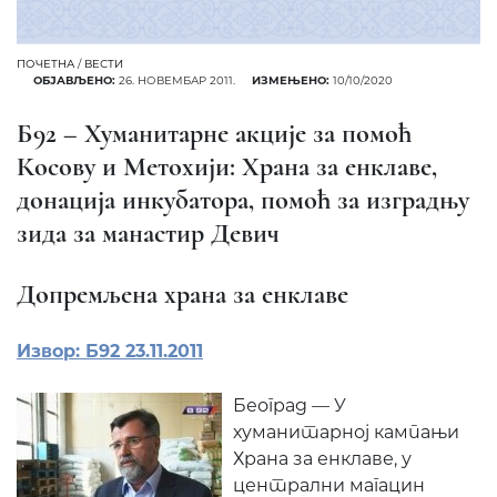
ПОЧЕТНА
/
ВЕСТИ
ОБЈАВЉЕНО:
26. НОВЕМБАР 2011.
ИЗМЕЊЕНО:
10/10/2020
Б92 – Хуманитарне акције за помоћ
Косову и Метохији: Храна за енклаве,
донација инкубатора, помоћ за изградњу
зида за манастир Девич
Допремљена храна за енклаве
Извор: Б92 23.11.2011
Београд — У
хуманитарној кампањи
Храна за енклаве, у
централни магацин