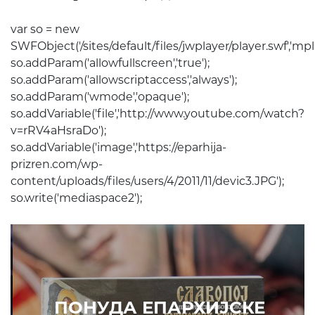
var so = new
SWFObject('/sites/default/files/jwplayer/player.swf','mpl','4
so.addParam('allowfullscreen','true');
so.addParam('allowscriptaccess','always');
so.addParam('wmode','opaque');
so.addVariable('file','http://www.youtube.com/watch?
v=rRV4aHsraDo');
so.addVariable('image','https://eparhija-
prizren.com/wp-
content/uploads/files/users/4/2011/11/devic3.JPG');
so.write('mediaspace2');
ПОНУДА ЕПАРХИЈСКЕ