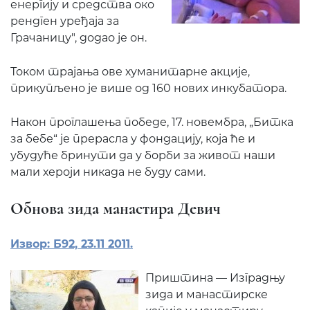
енергију и средства око
рендген уређаја за
Грачаницу", додао је он.
Током трајања ове хуманитарне акције,
прикупљено је више од 160 нових инкубатора.
Након проглашења победе, 17. новембра, „Битка
за бебе“ је прерасла у фондацију, која ће и
убудуће бринути да у борби за живот наши
мали хероји никада не буду сами.
Обнова зида манастира Девич
Извор: Б92, 23.11 2011.
Приштина — Изградњу
зида и манастирске