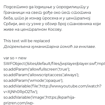
Подсетимо да годишње у породилишту у
Грачаници на свет дође око пет стотина
беба, што је изнад просека и у централној
Србији, ако су узме у обзир број становника који
живе на централном Косову.
This text will be replaced
Допремљена хуманитарна помоћ за енклаве.
var so = new
SWFObject('/sites/default/files/jwplayer/player.swf','mpl','4
so.addParam('allowfullscreen','true');
so.addParam('allowscriptaccess','always');
so.addParam('wmode','opaque');
so.addVariable('file','http://www.youtube.com/watch?
v=XjNh0RpO2Tw');
so.addVariable('image','https://eparhija-
prizren.com/wp-