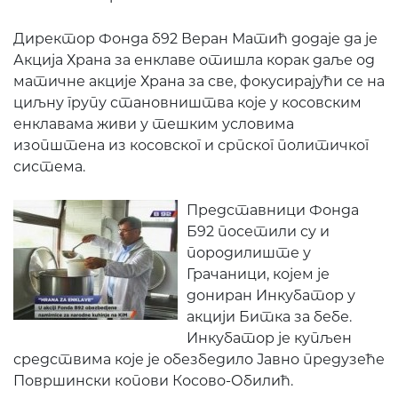
Директор Фонда б92 Веран Матић додаје да је
Акција Храна за енклаве отишла корак даље од
матичне акције Храна за све, фокусирајући се на
циљну групу становништва које у косовским
енклавама живи у тешким условима
изопштена из косовског и српског политичког
система.
Представници Фонда
Б92 посетили су и
породилиште у
Грачаници, којем је
дониран Инкубатор у
акцији Битка за бебе.
Инкубатор је купљен
средствима које је обезбедило Јавно предузеће
Површински копови Косово-Обилић.