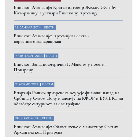
Eпископ Атанасије: Кратак одговор Жељку Жугићу –
Которанину, а уствари Епископу Артемију
15. ЈАНУАР 2011.
ВЕСТИ
Eпископ Атанасије: Артемијева секта -
парасинагога=парацрква
7. ОКТОБАР 2012.
ВЕСТИ
Eпископ Западноамерички Г. Максим у посети
Призрену
9. АПРИЛ 2012.
ВЕСТИ
Eпархија Рашко-призренска осуђује физички напад на
Србина у Сувом Долу и апелује на КФОР и ЕУЛЕКС да
обезбеде сигурност за све грађане
26. МАРТ 2010.
ВЕСТИ
Eпископ Атанасије: Обавештење о манастиру Светих
Архангела код Призрена