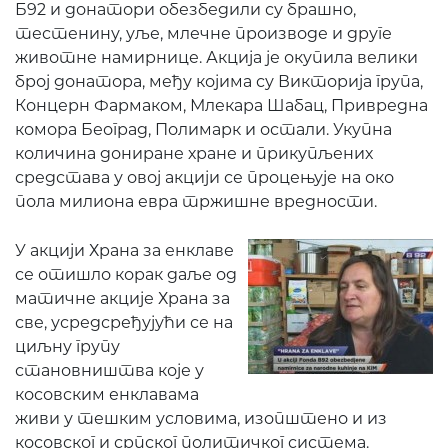
Б92 и донатори обезбедили су брашно,
тестенину, уље, млечне производе и друге
животне намирнице. Акција је окупила велики
број донатора, међу којима су Викторија група,
Концерн Фармаком, Млекара Шабац, Привредна
комора Београд, Полимарк и остали. Укупна
количина дониране хране и прикупљених
средстава у овој акцији се процењује на око
пола милиона евра тржишне вредности.
У акцији Храна за енклаве
се отишло корак даље од
матичне акције Храна за
све, усредсређујући се на
циљну групу
становништва које у
косовским енклавама
живи у тешким условима, изопштено и из
косовског и српског политичког система.