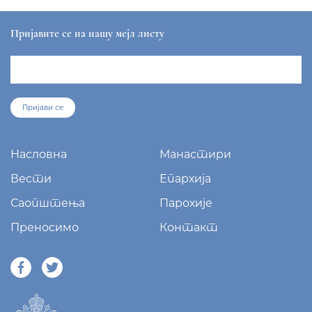
Пријавите се на нашу мејл листу
Пријави се
Насловна
Манастири
Вести
Епархија
Саопштења
Парохије
Преносимо
Контакт