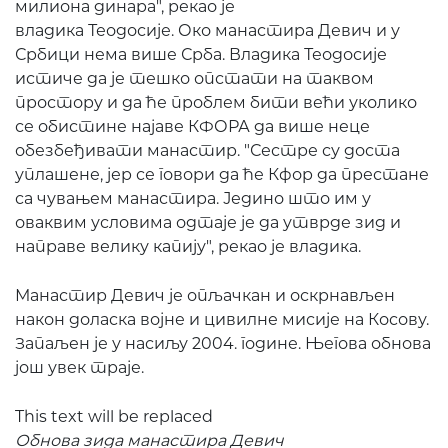
милиона динара", рекао је
владика Теодосије. Око манастира Девич и у
Србици нема више Срба. Владика Теодосије
истиче да је тешко опстати на таквом
простору и да ће проблем бити већи уколико
се обистине најаве КФОРА да више неце
обезбеђивати манастир. "Сестре су доста
уплашене, јер се говори да ће Кфор да престане
са чувањем манастира. Једино што им у
оваквим условима одтаје је да утврде зид и
направе велику капију", рекао је владика.
Манастир Девич је опљачкан и оскрнављен
након доласка војне и цивилне мисије на Косову.
Запаљен је у насиљу 2004. године. Његова обнова
још увек траје.
This text will be replaced
Обнова зида манастира Девич