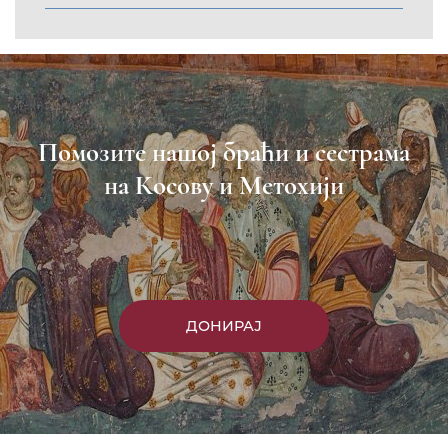
Помозите нашој браћи и сестрама
на Косову и Метохији
ДОНИРАЈ