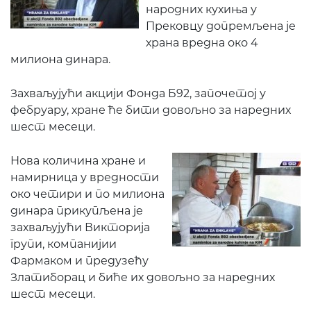
народних кухиња у
Прековцу допремљена је
храна вредна око 4
милиона динара.
Захваљујући акцији Фонда Б92, започетој у
фебруару, хране ће бити довољно за наредних
шест месеци.
Нова количина хране и
намирница у вредности
око четири и по милиона
динара прикупљена је
захваљујући Викторија
групи, компанијии
Фармаком и предузећу
Златиборац и биће их довољно за наредних
шест месеци.