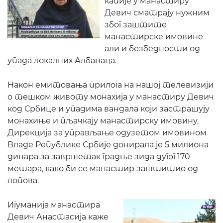
капије у манастиру
Девич сматрају нужним
због заштите
манастирске имовине
али и безбедности од
упада локалних Албанаца.
Након емитовања прилога на нашој телевизији
о тешком животу монахија у манастиру Девич
код Србице и упадима вандала који застрашују
монахиње и пљачкају манастирску имовину,
Дирекција за управљање одузетом имовином
Владе Републике Србије донирала је 5 милиона
динара за завршетак градње зида дугог 170
метара, како би се манастир заштитио од
лопова.
Игуманија манастира
Девич Анастасија каже