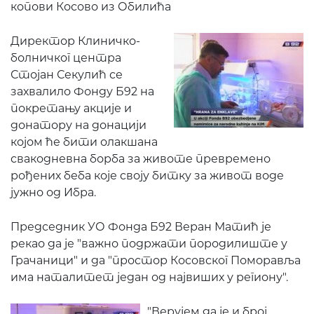
копови Косово из Обилића
Директор Клиничко-
болничког центра
Стојан Секулић се
захвалило Фонду Б92 на
покретању акције и
донатору на донацији
којом ће бити олакшана
свакодневна борба за животе превремено
рођених беба које своју битку за живот воде
јужно од Ибра.
Председник УО Фонда Б92 Веран Матић је
рекао да је "важно подржати породилиште у
Грачаници" и да "простор Косовског Поморавља
има наталитет један од највиших у региону".
"Верујем да је и број