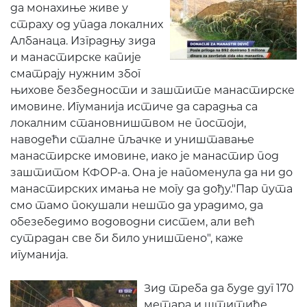
да монахиње живе у
страху од упада локалних
Албанаца. Изградњу зида
и манастирске капије
сматрају нужним због
њихове безбедности и заштите манастирске
имовине. Игуманија истиче да сарадња са
локалним становништвом не постоји,
наводећи сталне пљачке и уништавање
манастирске имовине, иако је манастир под
заштитом КФОР-а. Она је напоменула да ни до
манастирских имања не могу да дођу."Пар пута
смо тамо покушали нешто да урадимо, да
обезебедимо водоводни систем, али већ
сутрадан све би било уништено", каже
игуманија.
Зид треба да буде дуг 170
метара и штитиће