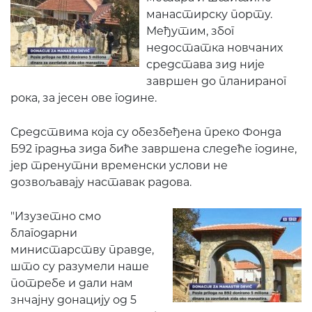
манастирску порту.
Међутим, због
недостатка новчаних
средстава зид није
завршен до планираног
рока, за јесен ове године.
Средствима која су обезбеђена преко Фонда
Б92 градња зида биће завршена следеће године,
јер тренутни временски услови не
дозвољавају наставак радова.
"
Изузетно смо
благодарни
министарству правде,
што су разумели наше
потребе и дали нам
знчајну донацију од 5