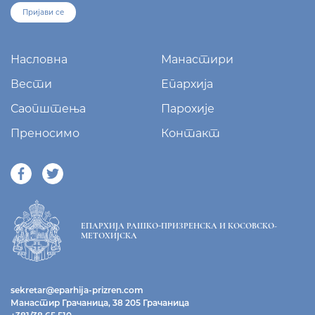
Пријави се
Насловна
Манастири
Вести
Епархија
Саопштења
Парохије
Преносимо
Контакт
ЕПАРХИЈА РАШКО-ПРИЗРЕНСКА И КОСОВСКО-
МЕТОХИЈСКА
sekretar@eparhija-prizren.com
Манастир Грачаница, 38 205 Грачаница