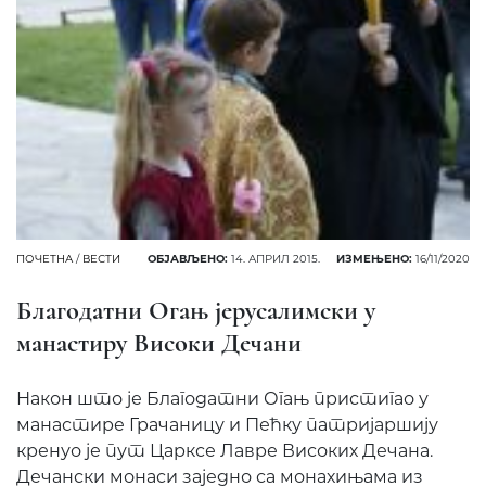
ПОЧЕТНА
/
ВЕСТИ
ОБЈАВЉЕНО:
14. АПРИЛ 2015.
ИЗМЕЊЕНО:
16/11/2020
Благодатни Огањ јерусалимски у
манастиру Високи Дечани
Након што је Благодатни Огањ пристигао у
манастире Грачаницу и Пећку патријаршију
кренуо је пут Царксе Лавре Високих Дечана.
Дечански монаси заједно са монахињама из