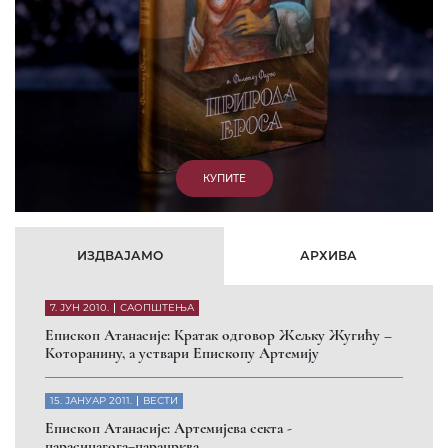
КУПИТЕ
ИЗДВАЈАМО
АРХИВА
7. ЈУН 2010.
САОПШТЕЊА
Eпископ Атанасије: Кратак одговор Жељку Жугићу –
Которанину, а уствари Епископу Артемију
15. ЈАНУАР 2011.
ВЕСТИ
Eпископ Атанасије: Артемијева секта -
парасинагога=парацрква