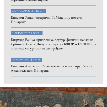
7. ОКТОБАР 2012.
ВЕСТИ
Eпископ Западноамерички Г. Максим у посети
Призрену
9. АПРИЛ 2012.
ВЕСТИ
Eпархија Рашко-призренска осуђује физички напад на
Србина у Сувом Долу и апелује на КФОР и ЕУЛЕКС да
обезбеде сигурност за све грађане
26. МАРТ 2010.
ВЕСТИ
Eпископ Атанасије: Обавештење о манастиру Светих
Архангела код Призрена