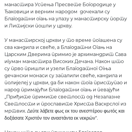
манастира Успења Пресвете Богородице у
Ђаковици и верним народом дочекали су
Благодатни огањ на улазу у манастирску порту
и Литијски пошли у цркву.
У манастирској цркви у то време погашена су
сва кандила и свеће, а Благодатни Огањ на
Царским Дверима примио је архимандрит Сава
игуман манастира Високих Дечана. Након што
су прво пришли и узели Благодатног Огња
дечански монаси су запалили свеће, кандила и
полијелеј у цркви, да би након тога приступао и
народ примајући Благодатни огањ и певајући
„Приђите примите светлост од Незалазне
Светлости и прославите Христа Васкрслог из
мртвих. Δεύτε λάβετε φως εκ του ανεσπέρου φωτός και
δοξάσατε Χριστόν τον αναστάντα εκ νεκρών“.