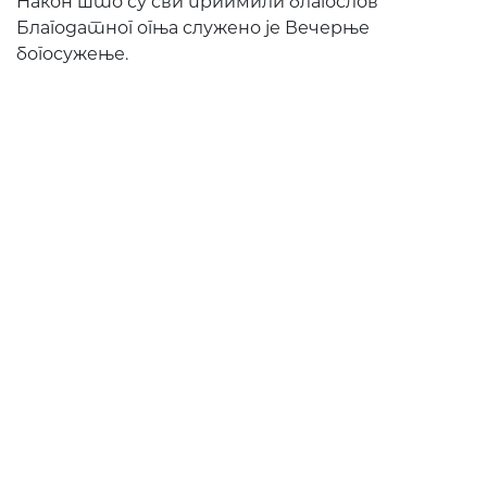
Након што су сви приимили благослов
Благодатног огња служено је Вечерње
богосужење.