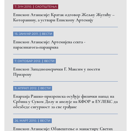
7. ЈУН 2010.
САОПШТЕЊА
Eпископ Атанасије: Кратак одговор Жељку Жугићу –
Которанину, а уствари Епископу Артемију
15. ЈАНУАР 2011.
ВЕСТИ
Eпископ Атанасије: Артемијева секта -
парасинагога=парацрква
7. ОКТОБАР 2012.
ВЕСТИ
Eпископ Западноамерички Г. Максим у посети
Призрену
9. АПРИЛ 2012.
ВЕСТИ
Eпархија Рашко-призренска осуђује физички напад на
Србина у Сувом Долу и апелује на КФОР и ЕУЛЕКС да
обезбеде сигурност за све грађане
26. МАРТ 2010.
ВЕСТИ
Eпископ Атанасије: Обавештење о манастиру Светих