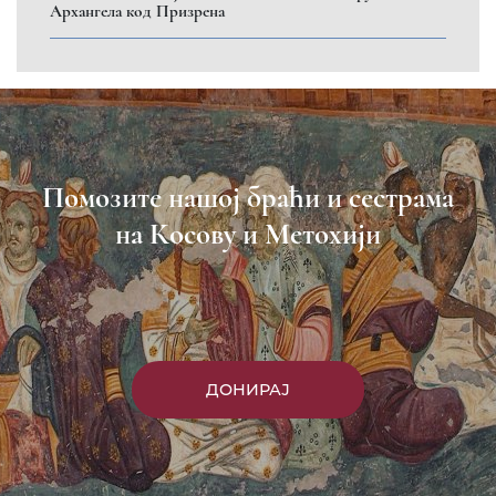
Архангела код Призрена
Помозите нашој браћи и сестрама
на Косову и Метохији
ДОНИРАЈ