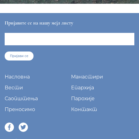
Пријавите се на нашу мејл листу
Пријави се
Насловна
Манастири
Вести
Епархија
Саопштења
Парохије
Преносимо
Контакт