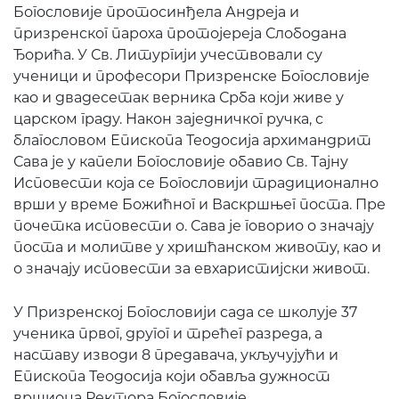
Богословије протосинђела Андреја и
призренског пароха протојереја Слободана
Ђорића. У Св. Литургији учествовали су
ученици и професори Призренске Богословије
као и двадесетак верника Срба који живе у
царском граду. Након заједничког ручка, с
благословом Епископа Теодосија архимандрит
Сава је у капели Богословије обавио Св. Тајну
Исповести која се Богословији традиционално
врши у време Божићног и Васкршњег поста. Пре
почетка исповести о. Сава је говорио о значају
поста и молитве у хришћанском животу, као и
о значају исповести за евхаристијски живот.
У Призренској Богословији сада се школује 37
ученика првог, другог и трећег разреда, а
наставу изводи 8 предавача, укључујући и
Епископа Теодосија који обавља дужност
вршиоца Ректора Богословије.