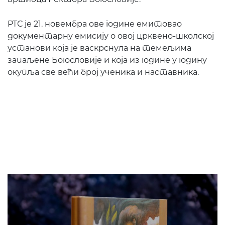
РТС је 21. новембра ове године емитовао
документарну емисију о овој црквено-школској
установи која је васкрснула на темељима
запаљене Богословије и која из године у годину
окупља све већи број ученика и наставника.
ПОНУ
Р