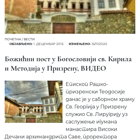
ПОЧЕТНА
/
ВЕСТИ
ОБЈАВЉЕНО:
1. ДЕЦЕМБАР 2013.
ИЗМЕЊЕНО:
16/11/2020
Божићни пост у Богословији св. Кирила
и Методија у Призрену, ВИДЕО
Епископ Рашко-
призренски Теодосије
данас је у саборном храму
Св. Георгија у Призрену
служио Св. Лиругрију уз
саслужење игумана
манастира Високи
Дечани архимандрита Саве, проректора