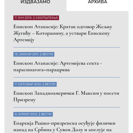
КФОР и ЕУЛЕКС да обезбеде сигурност за све
грађане
26. МАРТ 2010.
ВЕСТИ
Eпископ Атанасије: Обавештење о манастиру
Светих Архангела код Призрена