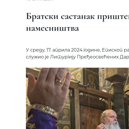
Братски састанак приштев
намесништва
У среду, 17. априла 2024.године, Епископ р
служио је Литургију Пређеосвећених Дар