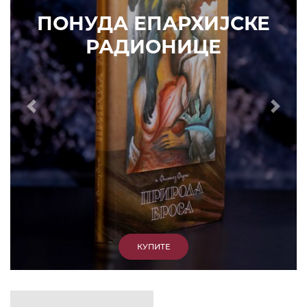
ИЗДВАЈАМО
АРХИВА
КУПИТЕ
7. ЈУН 2010.
САОПШТЕЊА
Eпископ Атанасије: Кратак одговор Жељку
Жугићу – Которанину, а уствари Епископу
Артемију
15. ЈАНУАР 2011.
ВЕСТИ
Eпископ Атанасије: Артемијева секта -
парасинагога=парацрква
7. ОКТОБАР 2012.
ВЕСТИ
Eпископ Западноамерички Г. Максим у посети
Призрену
9. АПРИЛ 2012.
ВЕСТИ
Eпархија Рашко-призренска осуђује физички
напад на Србина у Сувом Долу и апелује на