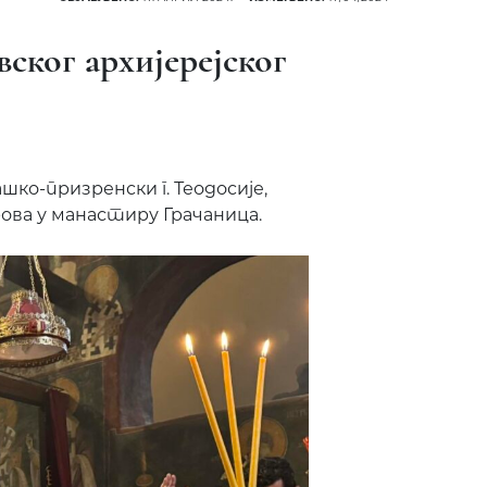
ског архијерејског
ашко-призренски г. Теодосије,
ова у манастиру Грачаница.