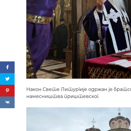
Након Свете Литургије одржан је братск
намесништва приштевског.