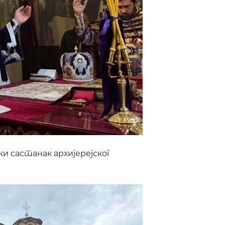
и састанак архијерејског