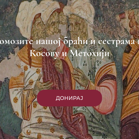
омозите нашој браћи и сестрама 
Косову и Метохији
ДОНИРАЈ