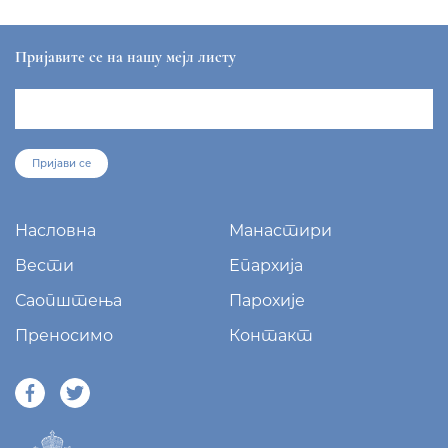
Пријавите се на нашу мејл листу
Пријави се
Насловна
Манастири
Вести
Епархија
Саопштења
Парохије
Преносимо
Контакт