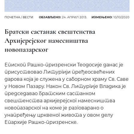
ПОЧЕТНА
/
ВЕСТИ
ОБЈАВЉЕНО:
24. АПРИЛ 2013.
ИЗМЕЊЕНО:
10/10/2020
Братски састанак свештенства
Архијерејског намесништва
новопазарског
Епископ Рашко-призренски Теодосије данас је
присуствовао Литургији пређеосвећених
дарова која је служена у саборном храму Св. Саве
у Новом Пазару. Након Св. Литургије Владика је
председавао братским састанком
свештенства архијерејског намесништва
новопазарског на коме је разговарано о
унапређењу црквеног живота у овом делу
Епархије Рашко-призренске.