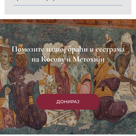
Помозите нашој браћи и сестрама
на Косову и Метохији
ДОНИРАЈ