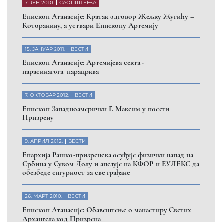
7. ЈУН 2010.
САОПШТЕЊА
Eпископ Атанасије: Кратак одговор Жељку Жугићу –
Которанину, а уствари Епископу Артемију
15. ЈАНУАР 2011.
ВЕСТИ
Eпископ Атанасије: Артемијева секта -
парасинагога=парацрква
7. ОКТОБАР 2012.
ВЕСТИ
Eпископ Западноамерички Г. Максим у посети
Призрену
9. АПРИЛ 2012.
ВЕСТИ
Eпархија Рашко-призренска осуђује физички напад на
Србина у Сувом Долу и апелује на КФОР и ЕУЛЕКС да
обезбеде сигурност за све грађане
26. МАРТ 2010.
ВЕСТИ
Eпископ Атанасије: Обавештење о манастиру Светих
Архангела код Призрена