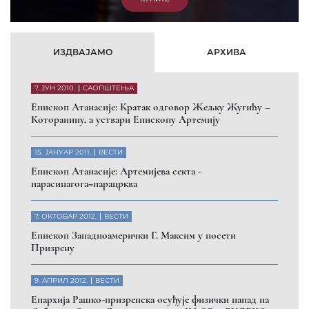
ИЗДВАЈАМО
АРХИВА
7. ЈУН 2010.
САОПШТЕЊА
Eпископ Атанасије: Кратак одговор Жељку Жугићу –
Которанину, а уствари Епископу Артемију
15. ЈАНУАР 2011.
ВЕСТИ
Eпископ Атанасије: Артемијева секта -
парасинагога=парацрква
7. ОКТОБАР 2012.
ВЕСТИ
Eпископ Западноамерички Г. Максим у посети
Призрену
9. АПРИЛ 2012.
ВЕСТИ
Eпархија Рашко-призренска осуђује физички напад на