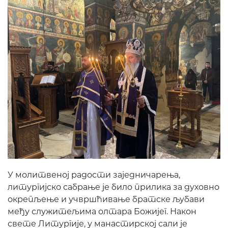
У молитвеној радости заједничарења,
литургијско сабрање је било прилика за духовно
окрепљење и учвршћивање братске љубави
међу служитељима олтара Божијег. Након
свете Литургије, у манастирској сали је