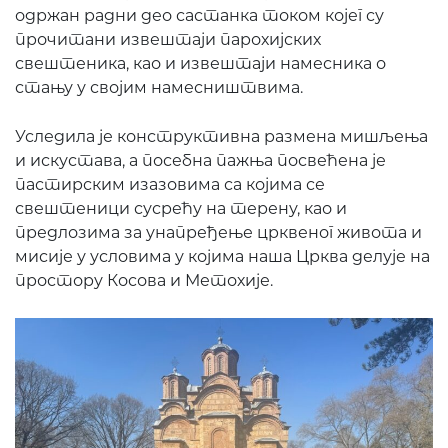
одржан радни део састанка током којег су
прочитани извештаји парохијских
свештеника, као и извештаји намесника о
стању у својим намесништвима.
Уследила је конструктивна размена мишљења
и искустава, а посебна пажња посвећена је
пастирским изазовима са којима се
свештеници сусрећу на терену, као и
предлозима за унапређење црквеног живота и
мисије у условима у којима наша Црква делује на
простору Косова и Метохије.