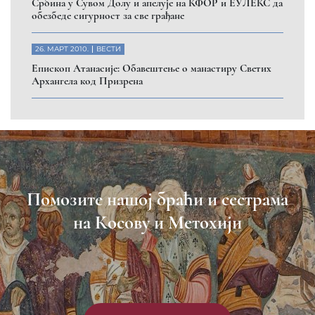
Србина у Сувом Долу и апелује на КФОР и ЕУЛЕКС да
обезбеде сигурност за све грађане
26. МАРТ 2010.
ВЕСТИ
Eпископ Атанасије: Обавештење о манастиру Светих
Архангела код Призрена
Помозите нашој браћи и сестрама
на Косову и Метохији