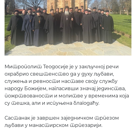
Митрополит Теодосије је у закључној речи
охрабрио свештенство да у духу љубави,
служења и ревности наставе своју службу
народу Божијем, нагласивши значај јединства,
пожртвованости и молитве у временима која
су тешка, али и испуњена благодаћу.
Састанак је завршен заједничком трпезом
љубави у манастирском трпезарији.