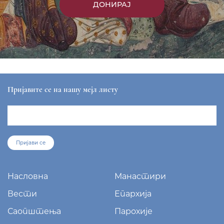
ДОНИРАЈ
Пријавите се на нашу мејл листу
Пријави се
Насловна
Манастири
Вести
Епархија
Саопштења
Парохије