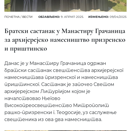
ПОЧЕТНА
/
ВЕСТИ
ОБЈАВЉЕНО:
9. АПРИЛ 2025.
ИЗМЕЊЕНО:
09/04/2025
Братски састанак у Манастиру Грачаница
за архијерејско намесништво призренско
и приштинско
Данас је у Манастиру Грачаница одржан
братски састанак свештенства архијерејског
намесништава призренског и намесништва
приштинског. Састанак је започео Светом
архијерејском Литургијом којом је
началствовао Његово
Високопреосвештенство Митрополит
рашко-призренски г. Теодосије, уз саслужење
свештеника из ова два намесништва.